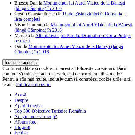
Enescu Dan
la
Monumentul lui Aurel Vlaicu de la Bănești
(lângă Câmpina) în 2016
Costin Constantinescu
la
Unde găsim zimbri în România –
lista completă
Visan Laurentiu
la
Monumentul lui Aurel Vlaicu de la Bănești
(lângă Câmpina) în 2016
Marcela
la
Alternativa spre Portița: Drumul spre Gura Portiței
pe uscat
Dan
la
Monumentul lui Aurel Vlaicu de la Bănești (lângă
Câmpina) în 2016
Confidențialitate și cookie-uri: acest sit folosește cookie-uri. Dacă
continui să folosești acest sit web, ești de acord cu utilizarea lor.
Pentru a afla mai multe, inclusiv cum să controlezi cookie-urile, uită-
te aici:
Politică cookie-uri
Acasă
Despre
Apariții media
Top 300 Obiective Turistice România
Nu știi unde să mergi?
Album foto
Blogroll
Echipa