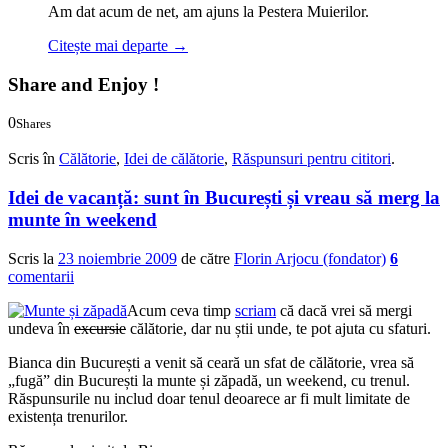
Am dat acum de net, am ajuns la Pestera Muierilor.
Citește mai departe
→
Share and Enjoy !
0
Shares
0
0
Scris în
Călătorie
,
Idei de călătorie
,
Răspunsuri pentru cititori
.
Idei de vacanță: sunt în București și vreau să merg la
munte în weekend
Scris la
23 noiembrie 2009
de către
Florin Arjocu (fondator)
6
comentarii
Acum ceva timp
scriam
că dacă vrei să mergi
undeva în
excursie
călătorie, dar nu știi unde, te pot ajuta cu sfaturi.
Bianca din București a venit să ceară un sfat de călătorie, vrea să
„fugă” din București la munte și zăpadă, un weekend, cu trenul.
Răspunsurile nu includ doar tenul deoarece ar fi mult limitate de
existența trenurilor.