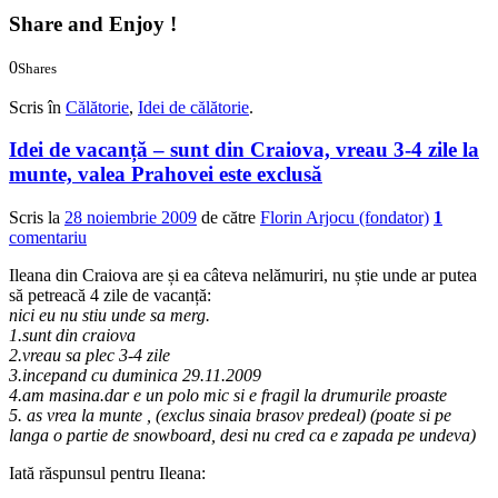
Share and Enjoy !
0
Shares
0
0
Scris în
Călătorie
,
Idei de călătorie
.
Idei de vacanță – sunt din Craiova, vreau 3-4 zile la
munte, valea Prahovei este exclusă
Scris la
28 noiembrie 2009
de către
Florin Arjocu (fondator)
1
comentariu
Ileana din Craiova are și ea câteva nelămuriri, nu știe unde ar putea
să petreacă 4 zile de vacanță:
nici eu nu stiu unde sa merg.
1.sunt din craiova
2.vreau sa plec 3-4 zile
3.incepand cu duminica 29.11.2009
4.am masina.dar e un polo mic si e fragil la drumurile proaste
5. as vrea la munte , (exclus sinaia brasov predeal) (poate si pe
langa o partie de snowboard, desi nu cred ca e zapada pe undeva)
Iată răspunsul pentru Ileana: