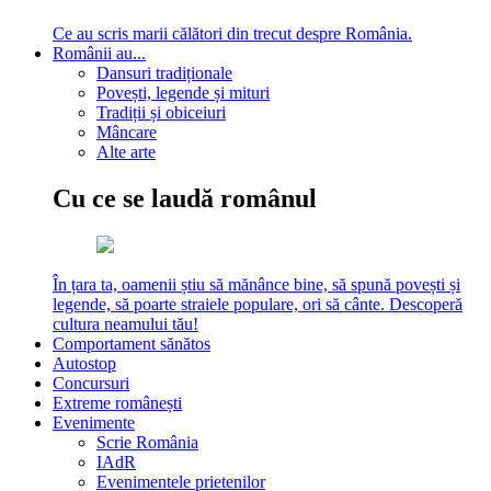
Ce au scris marii călători din trecut despre România.
Românii au...
Dansuri tradiționale
Povești, legende și mituri
Tradiții și obiceiuri
Mâncare
Alte arte
Cu ce se laudă românul
În țara ta, oamenii știu să mănânce bine, să spună povești și
legende, să poarte straiele populare, ori să cânte. Descoperă
cultura neamului tău!
Comportament sănătos
Autostop
Concursuri
Extreme românești
Evenimente
Scrie România
IAdR
Evenimentele prietenilor