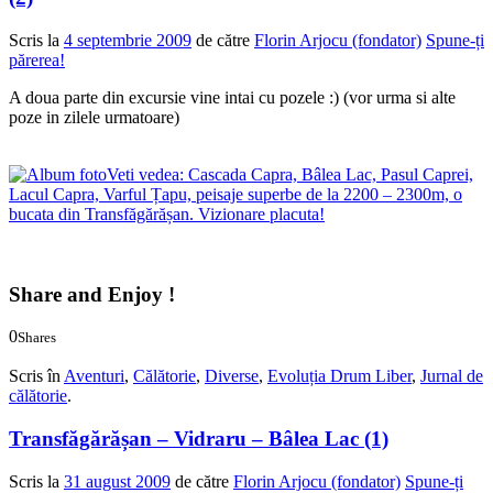
Scris la
4 septembrie 2009
de către
Florin Arjocu (fondator)
Spune-ți
părerea!
A doua parte din excursie vine intai cu pozele :) (vor urma si alte
poze in zilele urmatoare)
Veti vedea: Cascada Capra, Bâlea Lac, Pasul Caprei,
Lacul Capra, Varful Țapu, peisaje superbe de la 2200 – 2300m, o
bucata din Transfăgărășan. Vizionare placuta!
Share and Enjoy !
0
Shares
0
0
Scris în
Aventuri
,
Călătorie
,
Diverse
,
Evoluția Drum Liber
,
Jurnal de
călătorie
.
Transfăgărășan – Vidraru – Bâlea Lac (1)
Scris la
31 august 2009
de către
Florin Arjocu (fondator)
Spune-ți