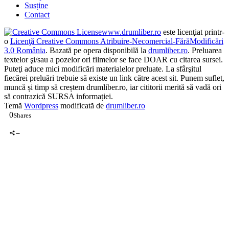
Susține
Contact
www.drumliber.ro
este licenţiat printr-
o
Licenţă Creative Commons Atribuire-Necomercial-FărăModificări
3.0 România
. Bazată pe opera disponibilă la
drumliber.ro
. Preluarea
textelor şi/sau a pozelor ori filmelor se face DOAR cu citarea sursei.
Puteţi aduce mici modificări materialelor preluate. La sfârşitul
fiecărei preluări trebuie să existe un link către acest sit. Punem suflet,
muncă și timp să creștem drumliber.ro, iar cititorii merită să vadă ori
să contrazică SURSA informației.
Temă
Wordpress
modificată de
drumliber.ro
0
Shares
0