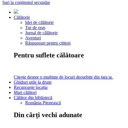
Sari la conținutul secundar
Călătorie
Idei de călătorie
Tur de oraș
Jurnal de călătorie
Aventuri
Răspunsuri pentru cititori
Pentru suflete călătoare
Citește despre o mulțime de locuri deosebite din țara ta.
Ghiduri utile la drum
Recunoaște locația
Mari călători
Călător din bibliotecă
România Pitorească
Din cărți vechi adunate