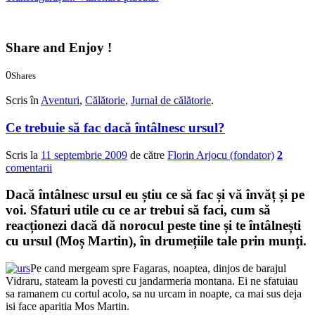
Share and Enjoy !
0
Shares
0
0
Scris în
Aventuri
,
Călătorie
,
Jurnal de călătorie
.
Ce trebuie să fac dacă întâlnesc ursul?
Scris la
11 septembrie 2009
de către
Florin Arjocu (fondator)
2
comentarii
Dacă întâlnesc ursul eu știu ce să fac și vă învăț și pe
voi. Sfaturi utile cu ce ar trebui să faci, cum să
reacționezi dacă dă norocul peste tine și te întâlnești
cu ursul (Moș Martin), în drumețiile tale prin munți.
Pe cand mergeam spre Fagaras, noaptea, dinjos de barajul
Vidraru, stateam la povesti cu jandarmeria montana. Ei ne sfatuiau
sa ramanem cu cortul acolo, sa nu urcam in noapte, ca mai sus deja
isi face aparitia Mos Martin.