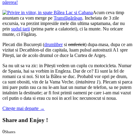
părerea!
Acum ceva timp
anuntam ca vom merge pe
Transfăgărășan
. Incheiata de 3 zile
excursia, va prezint impresiile mele din ultima saptamana, dar nu
prin
sudul tarii
(prima parte a calatoriei), ci la munte. Nu oricare
munte, ci Făgăraș.
Plecati din București (
drumliber
si
omfericit
) dupa-masa, dupa ce am
vizitat si Decathlon-ul din capitala, luam pulsul autostrazii A1 spre
Pitești, iar de acolo drumul ce duce la Curtea de Argeș.
Sa nu uit sa va zic: in Pitești vedem un cuplu cu motocicleta. Numar
de Spania, hai sa vorbim in Engleza. Dar de ce? Ei sunt la fel de
romani ca si noi. Si tot la Bâlea se duc. Probabil vor opri pe drum,
ca sunt obositi, vin de la Vama Veche. (
intalnirea 1
). Plecam si parca
imi pare putin rau ca nu le-am luat un numar de telefon, sa ne putem
intalnim la destinatie; ar fi fost primii oameni pe care i-am mai vazut
cel putin o data si erau cu noi in acel loc necunoscut si noua.
Citește mai departe
→
Share and Enjoy !
0
Shares