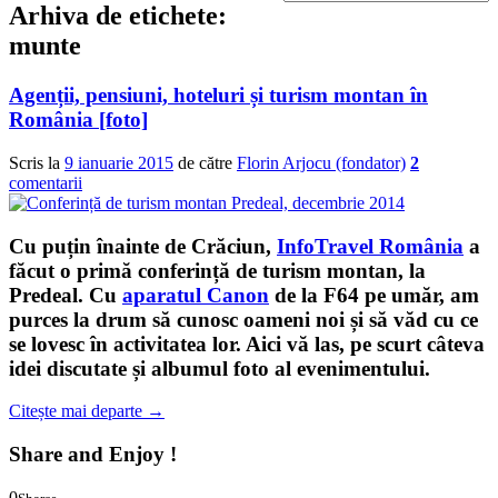
Arhiva de etichete:
munte
Agenții, pensiuni, hoteluri și turism montan în
România [foto]
Scris la
9 ianuarie 2015
de către
Florin Arjocu (fondator)
2
comentarii
Cu puțin înainte de Crăciun,
InfoTravel România
a
făcut o primă conferință de
turism montan
, la
Predeal. Cu
aparatul Canon
de la F64 pe umăr, am
purces la drum să cunosc oameni noi și să văd cu ce
se lovesc în activitatea lor. Aici vă las, pe scurt câteva
idei discutate și albumul foto al evenimentului.
Citește mai departe
→
Share and Enjoy !
0