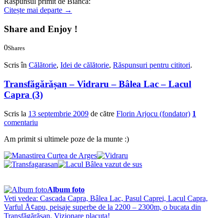
Răspunsul primit de Bianca:
Citește mai departe
→
Share and Enjoy !
0
Shares
0
0
Scris în
Călătorie
,
Idei de călătorie
,
Răspunsuri pentru cititori
.
Transfăgărășan – Vidraru – Bâlea Lac – Lacul
Capra (3)
Scris la
13 septembrie 2009
de către
Florin Arjocu (fondator)
1
comentariu
Am primit si ultimele poze de la munte :)
Album foto
Veti vedea: Cascada Capra, Bâlea Lac, Pasul Caprei, Lacul Capra,
Varful Å¢apu, peisaje superbe de la 2200 – 2300m, o bucata din
Transfăgărășan. Vizionare placuta!