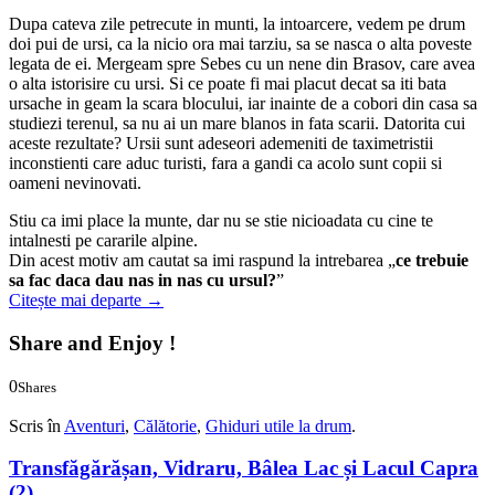
Dupa cateva zile petrecute in munti, la intoarcere, vedem pe drum
doi pui de ursi, ca la nicio ora mai tarziu, sa se nasca o alta poveste
legata de ei. Mergeam spre Sebes cu un nene din Brasov, care avea
o alta istorisire cu ursi. Si ce poate fi mai placut decat sa iti bata
ursache in geam la scara blocului, iar inainte de a cobori din casa sa
studiezi terenul, sa nu ai un mare blanos in fata scarii. Datorita cui
aceste rezultate? Ursii sunt adeseori ademeniti de taximetristii
inconstienti care aduc turisti, fara a gandi ca acolo sunt copii si
oameni nevinovati.
Stiu ca imi place la munte, dar nu se stie nicioadata cu cine te
intalnesti pe cararile alpine.
Din acest motiv am cautat sa imi raspund la intrebarea „
ce trebuie
sa fac daca dau nas in nas cu ursul?
”
Citește mai departe
→
Share and Enjoy !
0
Shares
0
0
Scris în
Aventuri
,
Călătorie
,
Ghiduri utile la drum
.
Transfăgărășan, Vidraru, Bâlea Lac și Lacul Capra
(2)