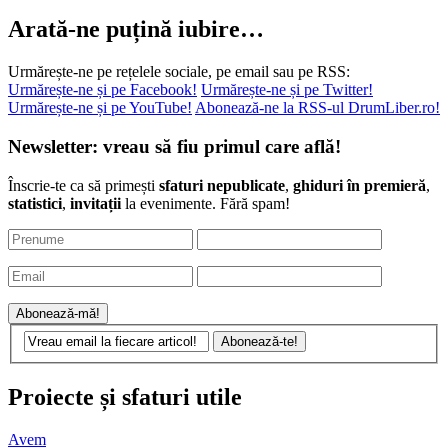
Arată-ne puțină iubire…
Urmărește-ne pe rețelele sociale, pe email sau pe RSS:
Urmărește-ne și pe Facebook!
Urmărește-ne și pe Twitter!
Urmărește-ne și pe YouTube!
Abonează-ne la RSS-ul DrumLiber.ro!
Newsletter: vreau să fiu primul care află!
Înscrie-te ca să primești
sfaturi nepublicate
,
ghiduri în premieră
,
statistici
,
invitații
la evenimente. Fără spam!
Proiecte și sfaturi utile
Avem