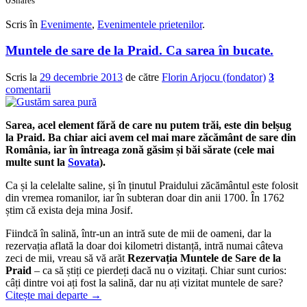
Shares
0
0
Scris în
Evenimente
,
Evenimentele prietenilor
.
Muntele de sare de la Praid. Ca sarea în bucate.
Scris la
29 decembrie 2013
de către
Florin Arjocu (fondator)
3
comentarii
Sarea, acel element fără de care nu putem trăi, este din belșug
la Praid. Ba chiar aici avem cel mai mare zăcământ de sare din
România, iar în întreaga zonă găsim și băi sărate (cele mai
multe sunt la
Sovata
).
Ca și la celelalte saline, și în ținutul Praidului zăcământul este folosit
din vremea romanilor, iar în subteran doar din anii 1700. În 1762
știm că exista deja mina Josif.
Fiindcă în salină, într-un an intră sute de mii de oameni, dar la
rezervația aflată la doar doi kilometri distanță, intră numai câteva
zeci de mii, vreau să vă arăt
Rezervația Muntele de Sare de la
Praid
– ca să știți ce pierdeți dacă nu o vizitați. Chiar sunt curios:
câți dintre voi ați fost la salină, dar nu ați vizitat muntele de sare?
Citește mai departe
→