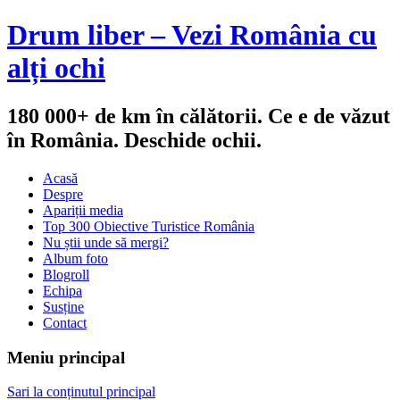
Drum liber – Vezi România cu
alți ochi
180 000+ de km în călătorii. Ce e de văzut
în România. Deschide ochii.
Acasă
Despre
Apariții media
Top 300 Obiective Turistice România
Nu știi unde să mergi?
Album foto
Blogroll
Echipa
Susține
Contact
Meniu principal
Sari la conținutul principal