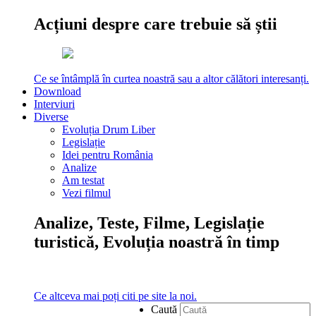
Acțiuni despre care trebuie să știi
Ce se întâmplă în curtea noastră sau a altor călători interesanți.
Download
Interviuri
Diverse
Evoluția Drum Liber
Legislație
Idei pentru România
Analize
Am testat
Vezi filmul
Analize, Teste, Filme, Legislație
turistică, Evoluția noastră în timp
Ce altceva mai poți citi pe site la noi.
Caută