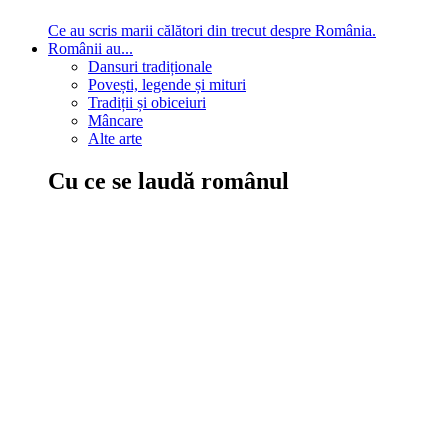
Ce au scris marii călători din trecut despre România.
Românii au...
Dansuri tradiționale
Povești, legende și mituri
Tradiții și obiceiuri
Mâncare
Alte arte
Cu ce se laudă românul
În țara ta, oamenii știu să mănânce bine, să spună povești și
legende, să poarte straiele populare, ori să cânte. Descoperă
cultura neamului tău!
Comportament sănătos
Autostop
Concursuri
Extreme românești
Evenimente
Scrie România
IAdR
Evenimentele prietenilor