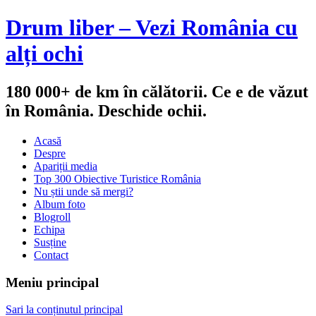
Drum liber – Vezi România cu
alți ochi
180 000+ de km în călătorii. Ce e de văzut
în România. Deschide ochii.
Acasă
Despre
Apariții media
Top 300 Obiective Turistice România
Nu știi unde să mergi?
Album foto
Blogroll
Echipa
Susține
Contact
Meniu principal
Sari la conținutul principal