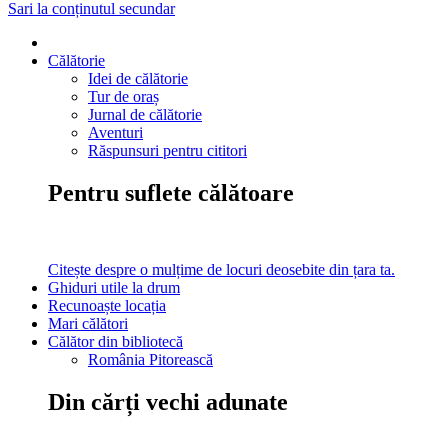
Sari la conținutul secundar
Călătorie
Idei de călătorie
Tur de oraș
Jurnal de călătorie
Aventuri
Răspunsuri pentru cititori
Pentru suflete călătoare
Citește despre o mulțime de locuri deosebite din țara ta.
Ghiduri utile la drum
Recunoaște locația
Mari călători
Călător din bibliotecă
România Pitorească
Din cărți vechi adunate