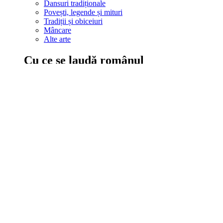
Dansuri tradiționale
Povești, legende și mituri
Tradiții și obiceiuri
Mâncare
Alte arte
Cu ce se laudă românul
În țara ta, oamenii știu să mănânce bine, să spună povești și leg
Comportament sănătos
Autostop
Concursuri
Extreme românești
Evenimente
Scrie România
IAdR
Evenimentele prietenilor
Acțiuni despre care trebuie să știi