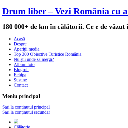
Drum liber – Vezi România cu al
180 000+ de km în călătorii. Ce e de văzut
Acasă
Despre
Apariții media
Top 300 Obiective Turistice România
Nu știi unde să mergi?
Album foto
Blogroll
Echipa
Susține
Contact
Meniu principal
Sari la conținutul principal
Sari la conținutul secundar
Călătorie