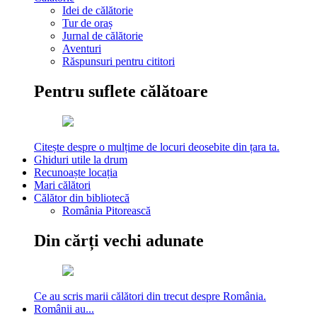
Idei de călătorie
Tur de oraș
Jurnal de călătorie
Aventuri
Răspunsuri pentru cititori
Pentru suflete călătoare
Citește despre o mulțime de locuri deosebite din țara ta.
Ghiduri utile la drum
Recunoaște locația
Mari călători
Călător din bibliotecă
România Pitorească
Din cărți vechi adunate
Ce au scris marii călători din trecut despre România.
Românii au...