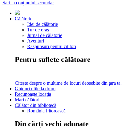
Sari la conținutul secundar
Călătorie
Idei de călătorie
Tur de oraș
Jurnal de călătorie
Aventuri
Răspunsuri pentru cititori
Pentru suflete călătoare
Citește despre o mulțime de locuri deosebite din țara ta.
Ghiduri utile la drum
Recunoaște locația
Mari călători
Călător din bibliotecă
România Pitorească
Din cărți vechi adunate