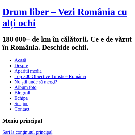
Drum liber – Vezi România cu
alți ochi
180 000+ de km în călătorii. Ce e de văzut
în România. Deschide ochii.
Acasă
Despre
Apariții media
Top 300 Obiective Turistice România
Nu știi unde să mergi?
Album foto
Blogroll
Echipa
Susține
Contact
Meniu principal
Sari la conținutul principal