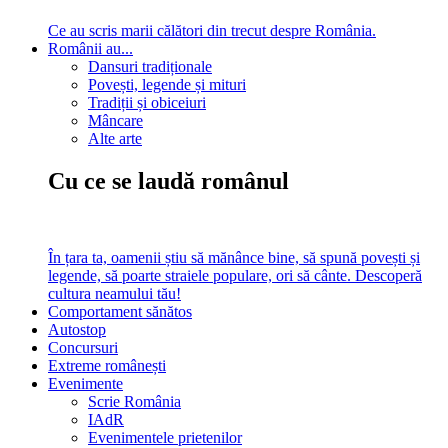
Ce au scris marii călători din trecut despre România.
Românii au...
Dansuri tradiționale
Povești, legende și mituri
Tradiții și obiceiuri
Mâncare
Alte arte
Cu ce se laudă românul
În țara ta, oamenii știu să mănânce bine, să spună povești și
legende, să poarte straiele populare, ori să cânte. Descoperă
cultura neamului tău!
Comportament sănătos
Autostop
Concursuri
Extreme românești
Evenimente
Scrie România
IAdR
Evenimentele prietenilor