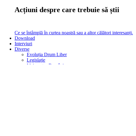
Acțiuni despre care trebuie să știi
Ce se întâmplă în curtea noastră sau a altor călători interesanți.
Download
Interviuri
Diverse
Evoluția Drum Liber
Legislație
Idei pentru România
Analize
Am testat
Vezi filmul
Analize, Teste, Filme, Legislație
turistică, Evoluția noastră în timp
Ce altceva mai poți citi pe site la noi.
Caută