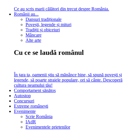
Ce au scris marii călători din trecut despre România.
Românii au...
Dansuri tradiționale
Povești, legende și mituri
Tradiții și obiceiuri
Mâncare
Alte arte
Cu ce se laudă românul
În țara ta, oamenii știu să mănânce bine, să spună povești și
legende, să poarte straiele populare, ori să cânte. Descoperă
cultura neamului tău!
Comportament sănătos
Autostop
Concursuri
Extreme românești
Evenimente
Scrie România
IAdR
Evenimentele prietenilor