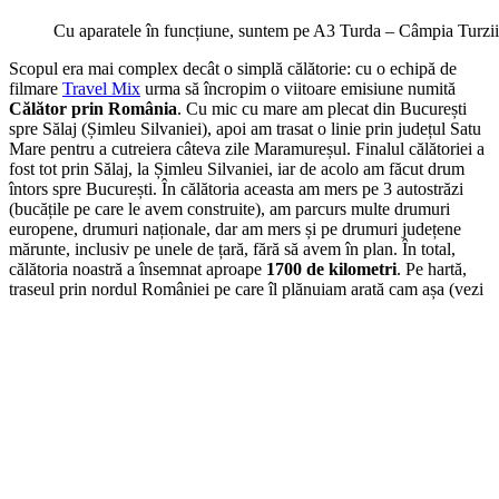
Cu aparatele în funcțiune, suntem pe A3 Turda – Câmpia Turzii
Scopul era mai complex decât o simplă călătorie: cu o echipă de
filmare
Travel Mix
urma să încropim o viitoare emisiune numită
Călător prin România
. Cu mic cu mare am plecat din București
spre Sălaj (Șimleu Silvaniei), apoi am trasat o linie prin județul Satu
Mare pentru a cutreiera câteva zile Maramureșul. Finalul călătoriei a
fost tot prin Sălaj, la Șimleu Silvaniei, iar de acolo am făcut drum
întors spre București. În călătoria aceasta am mers pe 3 autostrăzi
(bucățile pe care le avem construite), am parcurs multe drumuri
europene, drumuri naționale, dar am mers și pe drumuri județene
mărunte, inclusiv pe unele de țară, fără să avem în plan. În total,
călătoria noastră a însemnat aproape
1700 de kilometri
. Pe hartă,
traseul prin nordul României pe care îl plănuiam arată cam așa (vezi
harta online
; unele opriri nu vor fi vizibile):
Testul de aparate GPS – Evolio Hi-Speed PLUS
Primul pe care îl voi introduce în scenă este
Evolio Hi-Speed
PLUS
, un aparat cu aspect obișnuit, dar bun la drumul mare.
Poza e puțin cam idealistă, dar așa arată aparatul :)