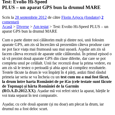
Test: Evolio Hi-Speed
PLUS – un aparat GPS bun la drumul MARE
Scris la
28 septembrie 2012
de către
Florin Arjocu (fondator)
2
comentarii
Acasă
>
Diverse
>
Am testat
> Test: Evolio Hi-Speed PLUS – un
aparat GPS bun la drumul MARE
Cum o parte dintre noi călătorim mult și dintre noi, unii folosim
aparate GPS, am zis să încercăm să prezentăm câteva produse care
ne pot face viața mai frumoasă sau mai ușoară. Așadar am zis să
facem câteva recenzii de aparate utile călătorului. În primul episod o
să vă prezint două aparate GPS din clase diferite, dar care se pot
completa unul pe celălalt. Unii fac recenzii doar la prima vedere, eu
am zis să le testez o perioadă și abia apoi să compilez rezultatele.
Testele făcute la drum le voi împărți în 4 părți, astăzi fiind rândul
primeia iar seria se va încheia cu un
test cum nu a mai fost făcut,
la drum între harta României de pe iGo (cele testate sunt făcute
de Topmap) și hărta României de la Garmin
(RO.A.D.2012.XX)
. Așadar mă voi referi strict la aparat, hărțile le
voi trata separat în test comparativ.
Așadar, cu cele două aparate (și nu doar) am plecat la drum, iar
drumul nu a fost deloc scurt.