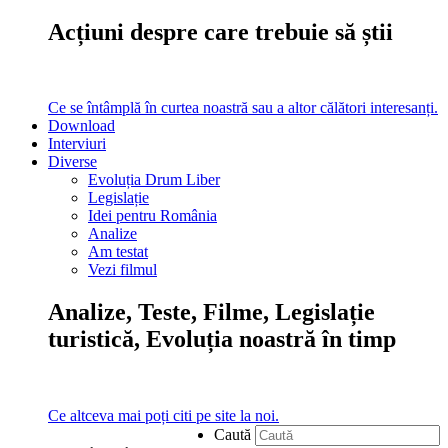
Acțiuni despre care trebuie să știi
Ce se întâmplă în curtea noastră sau a altor călători interesanți.
Download
Interviuri
Diverse
Evoluția Drum Liber
Legislație
Idei pentru România
Analize
Am testat
Vezi filmul
Analize, Teste, Filme, Legislație
turistică, Evoluția noastră în timp
Ce altceva mai poți citi pe site la noi.
Caută