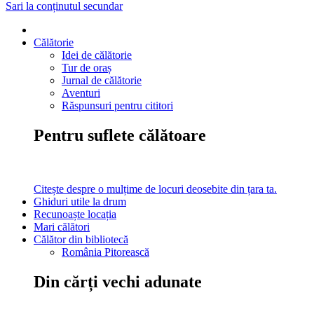
Sari la conținutul secundar
Călătorie
Idei de călătorie
Tur de oraș
Jurnal de călătorie
Aventuri
Răspunsuri pentru cititori
Pentru suflete călătoare
Citește despre o mulțime de locuri deosebite din țara ta.
Ghiduri utile la drum
Recunoaște locația
Mari călători
Călător din bibliotecă
România Pitorească
Din cărți vechi adunate