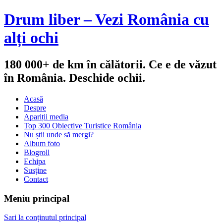
Drum liber – Vezi România cu
alți ochi
180 000+ de km în călătorii. Ce e de văzut
în România. Deschide ochii.
Acasă
Despre
Apariții media
Top 300 Obiective Turistice România
Nu știi unde să mergi?
Album foto
Blogroll
Echipa
Susține
Contact
Meniu principal
Sari la conținutul principal