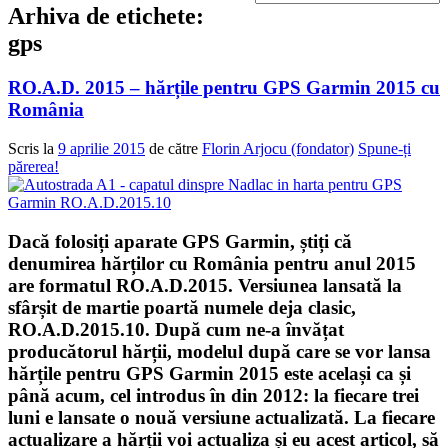
Arhiva de etichete:
gps
RO.A.D. 2015 – hărțile pentru GPS Garmin 2015 cu
România
Scris la
9 aprilie 2015
de către
Florin Arjocu (fondator)
Spune-ți
părerea!
Dacă folosiți aparate GPS Garmin, știți că
denumirea hărților cu România pentru anul 2015
are formatul
RO.A.D.2015
. Versiunea lansată la
sfârșit de martie poartă numele deja clasic,
RO.A.D.2015.10. După cum ne-a învățat
producătorul hărții, modelul după care se vor lansa
hărțile pentru GPS Garmin 2015 este același ca și
până acum, cel introdus în din 2012:
la fiecare trei
luni e lansate o nouă versiune actualizată
. La fiecare
actualizare a hărții voi actualiza și eu acest articol, să