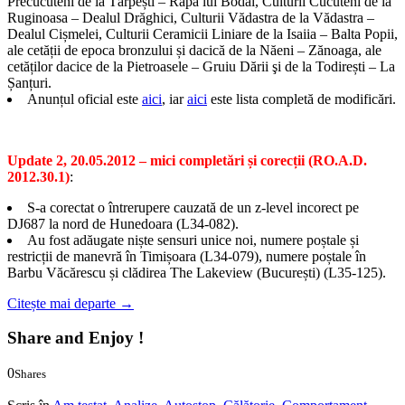
Precucuteni de la Târpești – Râpa lui Bodai, Culturii Cucuteni de la
Ruginoasa – Dealul Drăghici, Culturii Vădastra de la Vădastra –
Dealul Cișmelei, Culturii Ceramicii Liniare de la Isaiia – Balta Popii,
ale cetății de epoca bronzului și dacică de la Năeni – Zănoaga, ale
cetăților dacice de la Pietroasele – Gruiu Dării şi de la Todirești – La
Șanțuri.
Anunțul oficial este
aici
, iar
aici
este lista completă de modificări.
Update 2, 20.05.2012 – mici completări și corecții (RO.A.D.
2012.30.1)
:
S-a corectat o întrerupere cauzată de un z-level incorect pe
DJ687 la nord de Hunedoara (L34-082).
Au fost adăugate niște sensuri unice noi, numere poștale și
restricții de manevră în Timișoara (L34-079), numere poștale în
Barbu Văcărescu și clădirea The Lakeview (București) (L35-125).
Citește mai departe
→
Share and Enjoy !
0
Shares
0
0