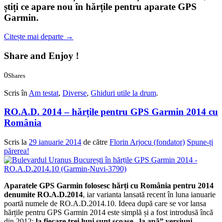
știți ce apare nou în hărțile pentru aparate GPS
Garmin.
Citește mai departe
→
Share and Enjoy !
0
Shares
0
0
Scris în
Am testat
,
Diverse
,
Ghiduri utile la drum
.
RO.A.D. 2014 – hărțile pentru GPS Garmin 2014 cu
România
Scris la
29 ianuarie 2014
de către
Florin Arjocu (fondator)
Spune-ți
părerea!
Aparatele GPS Garmin folosesc hărți cu România pentru 2014
denumite
RO.A.D.2014
, iar varianta lansată recent în luna ianuarie
poartă numele de RO.A.D.2014.10. Ideea după care se vor lansa
hărțile pentru GPS Garmin 2014 este simplă și a fost introdusă încă
din 2012:
la fiecare trei luni sunt scoase „la apă” versiuni