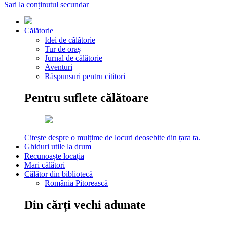
Sari la conținutul secundar
Călătorie
Idei de călătorie
Tur de oraș
Jurnal de călătorie
Aventuri
Răspunsuri pentru cititori
Pentru suflete călătoare
Citește despre o mulțime de locuri deosebite din țara ta.
Ghiduri utile la drum
Recunoaște locația
Mari călători
Călător din bibliotecă
România Pitorească
Din cărți vechi adunate