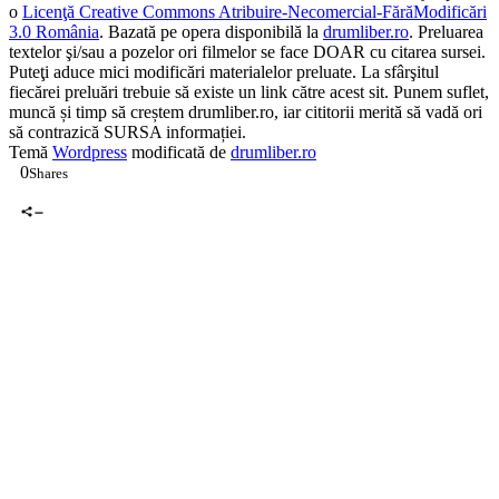
o
Licenţă Creative Commons Atribuire-Necomercial-FărăModificări
3.0 România
. Bazată pe opera disponibilă la
drumliber.ro
. Preluarea
textelor şi/sau a pozelor ori filmelor se face DOAR cu citarea sursei.
Puteţi aduce mici modificări materialelor preluate. La sfârşitul
fiecărei preluări trebuie să existe un link către acest sit. Punem suflet,
muncă și timp să creștem drumliber.ro, iar cititorii merită să vadă ori
să contrazică SURSA informației.
Temă
Wordpress
modificată de
drumliber.ro
0
Shares
0