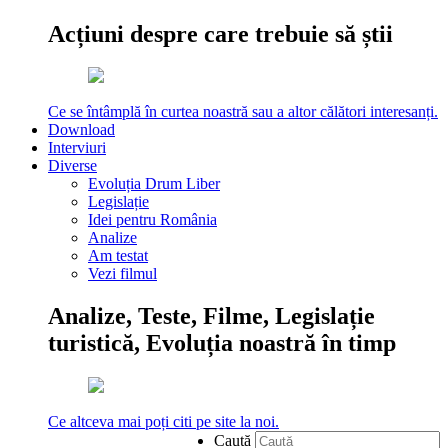
Acțiuni despre care trebuie să știi
Ce se întâmplă în curtea noastră sau a altor călători interesanți.
Download
Interviuri
Diverse
Evoluția Drum Liber
Legislație
Idei pentru România
Analize
Am testat
Vezi filmul
Analize, Teste, Filme, Legislație
turistică, Evoluția noastră în timp
Ce altceva mai poți citi pe site la noi.
Caută