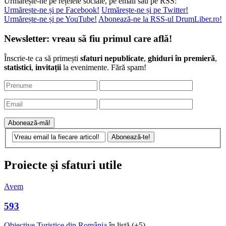
Urmărește-ne pe rețelele sociale, pe email sau pe RSS:
Urmărește-ne și pe Facebook!
Urmărește-ne și pe Twitter!
Urmărește-ne și pe YouTube!
Abonează-ne la RSS-ul DrumLiber.ro!
Newsletter: vreau să fiu primul care află!
Înscrie-te ca să primești
sfaturi nepublicate
,
ghiduri în premieră
,
statistici
,
invitații
la evenimente. Fără spam!
Proiecte și sfaturi utile
Avem
593
Obiective Turistice din România
în listă (+5).