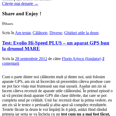
Citește mai departe
→
Share and Enjoy !
0
Shares
0
0
Scris în
Am testat
,
Călătorie
,
Diverse
,
Ghiduri utile la drum
.
Test: Evolio Hi-Speed PLUS – un aparat GPS bun
la drumul MARE
Scris la
28 septembrie 2012
de către
Florin Arjocu (fondator)
2
comentarii
Cum o parte dintre noi călătorim mult și dintre noi, unii folosim
aparate GPS, am zis să încercăm să prezentăm câteva produse care
ne pot face viața mai frumoasă sau mai ușoară. Așadar am zis să
facem câteva recenzii de aparate utile călătorului. În primul episod o
să vă prezint două aparate GPS din clase diferite, dar care se pot
completa unul pe celălalt. Unii fac recenzii doar la prima vedere, eu
am zis să le testez o perioadă și abia apoi să compilez rezultatele.
Testele făcute la drum le voi împărți în 4 părți, astăzi fiind rândul
primeia iar seria se va încheia cu un
test cum nu a mai fost făcut,