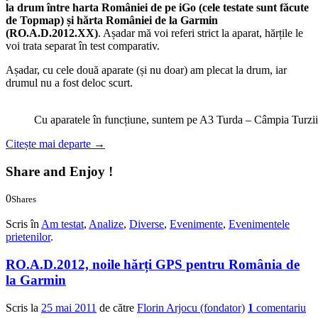
la drum între harta României de pe iGo (cele testate sunt făcute
de Topmap) și hărta României de la Garmin
(RO.A.D.2012.XX)
. Așadar mă voi referi strict la aparat, hărțile le
voi trata separat în test comparativ.
Așadar, cu cele două aparate (și nu doar) am plecat la drum, iar
drumul nu a fost deloc scurt.
Cu aparatele în funcțiune, suntem pe A3 Turda – Câmpia Turzii
Citește mai departe
→
Share and Enjoy !
0
Shares
0
0
Scris în
Am testat
,
Analize
,
Diverse
,
Evenimente
,
Evenimentele
prietenilor
.
RO.A.D.2012, noile hărți GPS pentru România de
la Garmin
Scris la
25 mai 2011
de către
Florin Arjocu (fondator)
1
comentariu