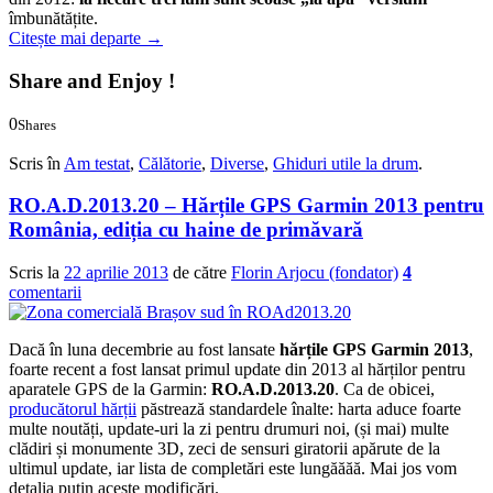
îmbunătățite.
Citește mai departe
→
Share and Enjoy !
0
Shares
0
0
Scris în
Am testat
,
Călătorie
,
Diverse
,
Ghiduri utile la drum
.
RO.A.D.2013.20 – Hărțile GPS Garmin 2013 pentru
România, ediția cu haine de primăvară
Scris la
22 aprilie 2013
de către
Florin Arjocu (fondator)
4
comentarii
Dacă în luna decembrie au fost lansate
hărțile GPS Garmin 2013
,
foarte recent a fost lansat primul update din 2013 al hărților pentru
aparatele GPS de la Garmin:
RO.A.D.2013.20
. Ca de obicei,
producătorul hărții
păstrează standardele înalte: harta aduce foarte
multe noutăți, update-uri la zi pentru drumuri noi, (și mai) multe
clădiri și monumente 3D, zeci de sensuri giratorii apărute de la
ultimul update, iar lista de completări este lungăăăă. Mai jos vom
detalia puțin aceste modificări.