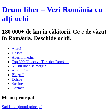
Drum liber – Vezi România cu
alți ochi
180 000+ de km în călătorii. Ce e de văzut
în România. Deschide ochii.
Acasă
Despre
Apariții media
Top 300 Obiective Turistice România
Nu știi unde să mergi?
Album foto
Blogroll
Echipa
Susține
Contact
Meniu principal
Sari la conținutul principal