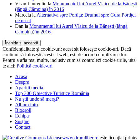
Visan Laurentiu
la
Monumentul lui Aurel Vlaicu de la Bănești
(lângă Câmpina) în 2016
Marcela
la
Alternativa spre Portița: Drumul spre Gura Portiței
pe uscat
Dan
la
Monumentul lui Aurel Vlaicu de la Bănești (lângă
Câmpina) în 2016
Confidențialitate și cookie-uri: acest sit folosește cookie-uri. Dacă
continui să folosești acest sit web, ești de acord cu utilizarea lor.
Pentru a afla mai multe, inclusiv cum să controlezi cookie-urile, uită-
te aici:
Politică cookie-uri
Acasă
Despre
Apariții media
Top 300 Obiective Turistice România
Nu știi unde să mergi?
Album foto
Blogroll
Echipa
Susține
Contact
www.drumliber.ro
este licenţiat printr-