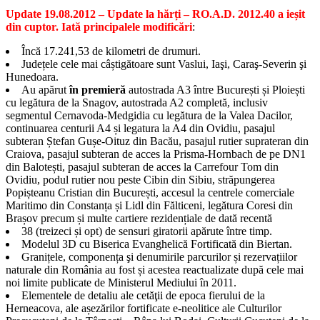
Update 19.08.2012 – Update la hărți – RO.A.D. 2012.40 a ieșit
din cuptor. Iată principalele modificări
:
Încă 17.241,53 de kilometri de drumuri.
Județele cele mai câștigătoare sunt Vaslui, Iaşi, Caraş-Severin şi
Hunedoara.
Au apărut
în premieră
autostrada A3 între București și Ploiești
cu legătura de la Snagov, autostrada A2 completă, inclusiv
segmentul Cernavoda-Medgidia cu legătura de la Valea Dacilor,
continuarea centurii A4 și legatura la A4 din Ovidiu, pasajul
subteran Ștefan Gușe-Oituz din Bacău, pasajul rutier suprateran din
Craiova, pasajul subteran de acces la Prisma-Hornbach de pe DN1
din Balotești, pasajul subteran de acces la Carrefour Tom din
Ovidiu, podul rutier nou peste Cibin din Sibiu, străpungerea
Popișteanu Cristian din București, accesul la centrele comerciale
Maritimo din Constanța și Lidl din Fălticeni, legătura Coresi din
Brașov precum și multe cartiere rezidențiale de dată recentă
38 (treizeci și opt) de sensuri giratorii apărute între timp.
Modelul 3D cu Biserica Evanghelică Fortificată din Biertan.
Granițele, componența şi denumirile parcurilor și rezervațiilor
naturale din România au fost și acestea reactualizate după cele mai
noi limite publicate de Ministerul Mediului în 2011.
Elementele de detaliu ale cetăţii de epoca fierului de la
Herneacova, ale așezărilor fortificate e-neolitice ale Culturilor