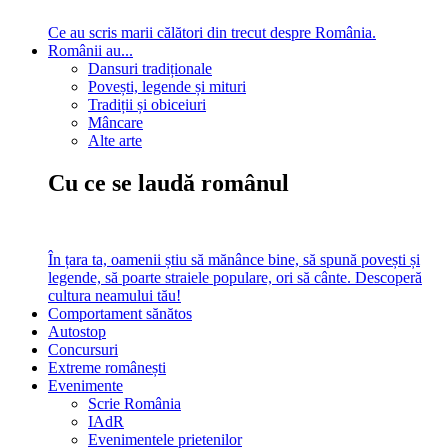
Ce au scris marii călători din trecut despre România.
Românii au...
Dansuri tradiționale
Povești, legende și mituri
Tradiții și obiceiuri
Mâncare
Alte arte
Cu ce se laudă românul
În țara ta, oamenii știu să mănânce bine, să spună povești și
legende, să poarte straiele populare, ori să cânte. Descoperă
cultura neamului tău!
Comportament sănătos
Autostop
Concursuri
Extreme românești
Evenimente
Scrie România
IAdR
Evenimentele prietenilor