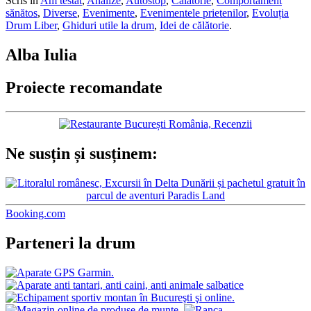
Scris în
Am testat
,
Analize
,
Autostop
,
Călătorie
,
Comportament
sănătos
,
Diverse
,
Evenimente
,
Evenimentele prietenilor
,
Evoluția
Drum Liber
,
Ghiduri utile la drum
,
Idei de călătorie
.
Alba Iulia
Proiecte recomandate
Ne susțin și susținem:
Booking.com
Parteneri la drum