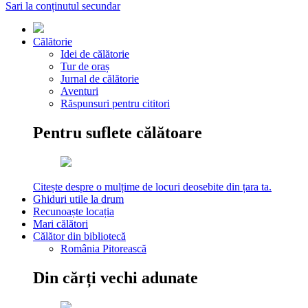
Sari la conținutul secundar
Călătorie
Idei de călătorie
Tur de oraș
Jurnal de călătorie
Aventuri
Răspunsuri pentru cititori
Pentru suflete călătoare
Citește despre o mulțime de locuri deosebite din țara ta.
Ghiduri utile la drum
Recunoaște locația
Mari călători
Călător din bibliotecă
România Pitorească
Din cărți vechi adunate