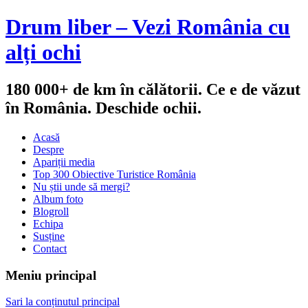
Drum liber – Vezi România cu
alți ochi
180 000+ de km în călătorii. Ce e de văzut
în România. Deschide ochii.
Acasă
Despre
Apariții media
Top 300 Obiective Turistice România
Nu știi unde să mergi?
Album foto
Blogroll
Echipa
Susține
Contact
Meniu principal
Sari la conținutul principal