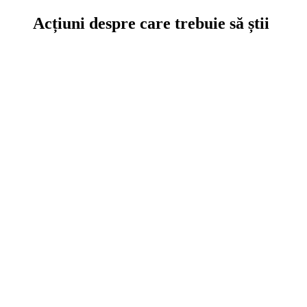
Acțiuni despre care trebuie să știi
Ce se întâmplă în curtea noastră sau a altor călători interesanți.
Download
Interviuri
Diverse
Evoluția Drum Liber
Legislație
Idei pentru România
Analize
Am testat
Vezi filmul
Analize, Teste, Filme, Legislație
turistică, Evoluția noastră în timp
Ce altceva mai poți citi pe site la noi.
Caută