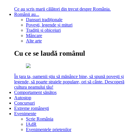
Ce au scris marii călători din trecut despre România.
Românii au...
Dansuri tradiționale
Povești, legende și mituri
Tradiții și obiceiuri
Mâncare
Alte arte
Cu ce se laudă românul
În țara ta, oamenii știu să mănânce bine, să spună povești și
legende, să poarte straiele populare, ori să cânte. Descoperă
cultura neamului tău!
Comportament sănătos
Autostop
Concursuri
Extreme românești
Evenimente
Scrie România
IAdR
Evenimentele prietenilor