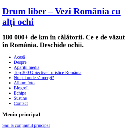
Drum liber – Vezi România cu
alți ochi
180 000+ de km în călătorii. Ce e de văzut
în România. Deschide ochii.
Acasă
Despre
Apariții media
Top 300 Obiective Turistice România
Nu știi unde să mergi?
Album foto
Blogroll
Echipa
Susține
Contact
Meniu principal
Sari la conținutul principal