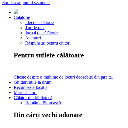
Sari la conținutul secundar
Călătorie
Idei de călătorie
Tur de oraș
Jurnal de călătorie
Aventuri
Răspunsuri pentru cititori
Pentru suflete călătoare
Citește despre o mulțime de locuri deosebite din țara ta.
Ghiduri utile la drum
Recunoaște locația
Mari călători
Călător din bibliotecă
România Pitorească
Din cărți vechi adunate