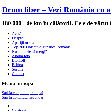
Drum liber – Vezi România cu al
180 000+ de km în călătorii. Ce e de văzut
Acasă
Despre
Apariții media
Top 300 Obiective Turistice România
Nu știi unde să mergi?
Album foto
Blogroll
Echipa
Susține
Contact
Meniu principal
Sari la conținutul principal
Sari la conținutul secundar
Călătorie