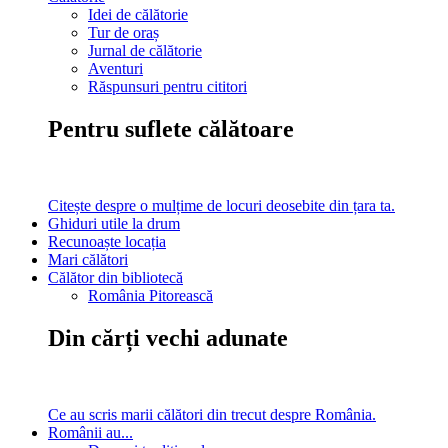
Idei de călătorie
Tur de oraș
Jurnal de călătorie
Aventuri
Răspunsuri pentru cititori
Pentru suflete călătoare
Citește despre o mulțime de locuri deosebite din țara ta.
Ghiduri utile la drum
Recunoaște locația
Mari călători
Călător din bibliotecă
România Pitorească
Din cărți vechi adunate
Ce au scris marii călători din trecut despre România.
Românii au...