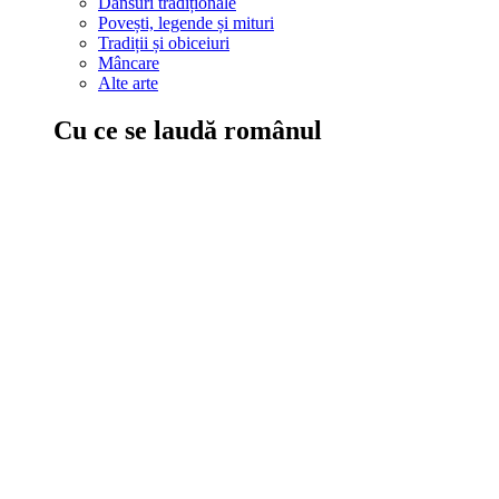
Dansuri tradiționale
Povești, legende și mituri
Tradiții și obiceiuri
Mâncare
Alte arte
Cu ce se laudă românul
În țara ta, oamenii știu să mănânce bine, să spună povești și leg
Comportament sănătos
Autostop
Concursuri
Extreme românești
Evenimente
Scrie România
IAdR
Evenimentele prietenilor
Acțiuni despre care trebuie să știi