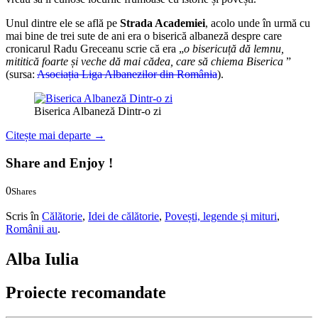
Unul dintre ele se află pe
Strada Academiei
, acolo unde în urmă cu
mai bine de trei sute de ani era o biserică albaneză despre care
cronicarul Radu Greceanu scrie că era „
o bisericuță dă lemnu,
mititică foarte și veche dă mai cădea, care să chiema Biserica
”
(sursa:
Asociația Liga Albanezilor din România
).
Biserica Albaneză Dintr-o zi
Citește mai departe
→
Share and Enjoy !
0
Shares
0
0
Scris în
Călătorie
,
Idei de călătorie
,
Povești, legende și mituri
,
Românii au
.
Alba Iulia
Proiecte recomandate