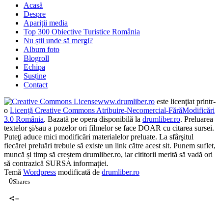
Acasă
Despre
Apariții media
Top 300 Obiective Turistice România
Nu știi unde să mergi?
Album foto
Blogroll
Echipa
Susține
Contact
www.drumliber.ro
este licenţiat printr-
o
Licenţă Creative Commons Atribuire-Necomercial-FărăModificări
3.0 România
. Bazată pe opera disponibilă la
drumliber.ro
. Preluarea
textelor şi/sau a pozelor ori filmelor se face DOAR cu citarea sursei.
Puteţi aduce mici modificări materialelor preluate. La sfârşitul
fiecărei preluări trebuie să existe un link către acest sit. Punem suflet,
muncă și timp să creștem drumliber.ro, iar cititorii merită să vadă ori
să contrazică SURSA informației.
Temă
Wordpress
modificată de
drumliber.ro
0
Shares
0