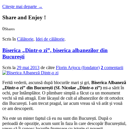
Citește mai departe
→
Share and Enjoy !
0
Shares
0
0
Scris în
Călătorie
,
Idei de călătorie
.
Biserica „Dintr-o zi”, biserica albanezilor din
București
Scris la
29 mai 2013
de către
Florin Arjocu (fondator)
2
comentarii
Ferită vederii, ascunsă după blocurile mari și gri,
Biserica Albaneză
„Dintr-o zi” din București (Sf. Nicolae „Dintr-o zi”)
mi-a sărit în
ochi, pur întâmplător. O plimbare simplă a făcut ca un monument
vechi să mă atragă. Este lăcașul de cult al albanezilor de rit ortodox
din București. I-am trecut pragul, iar acum vreau să vă arăt și vouă
ce am descoperit.
Nu este un mister faptul că eu nu sunt din București. După o
perioadă de opoziție, acum sunt în faza în care descopăr Bucureștiul,
vreau să îi cunosc locurile frumoase cu istorie și povești.