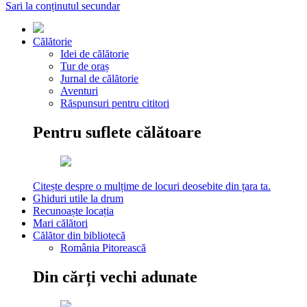
Sari la conținutul secundar
Călătorie
Idei de călătorie
Tur de oraș
Jurnal de călătorie
Aventuri
Răspunsuri pentru cititori
Pentru suflete călătoare
Citește despre o mulțime de locuri deosebite din țara ta.
Ghiduri utile la drum
Recunoaște locația
Mari călători
Călător din bibliotecă
România Pitorească
Din cărți vechi adunate