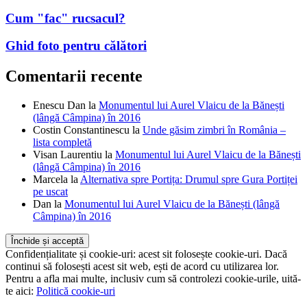
Cum "fac" rucsacul?
Ghid foto pentru călători
Comentarii recente
Enescu Dan
la
Monumentul lui Aurel Vlaicu de la Bănești
(lângă Câmpina) în 2016
Costin Constantinescu
la
Unde găsim zimbri în România –
lista completă
Visan Laurentiu
la
Monumentul lui Aurel Vlaicu de la Bănești
(lângă Câmpina) în 2016
Marcela
la
Alternativa spre Portița: Drumul spre Gura Portiței
pe uscat
Dan
la
Monumentul lui Aurel Vlaicu de la Bănești (lângă
Câmpina) în 2016
Confidențialitate și cookie-uri: acest sit folosește cookie-uri. Dacă
continui să folosești acest sit web, ești de acord cu utilizarea lor.
Pentru a afla mai multe, inclusiv cum să controlezi cookie-urile, uită-
te aici:
Politică cookie-uri