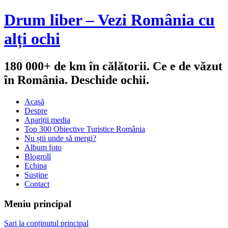
Drum liber – Vezi România cu
alți ochi
180 000+ de km în călătorii. Ce e de văzut
în România. Deschide ochii.
Acasă
Despre
Apariții media
Top 300 Obiective Turistice România
Nu știi unde să mergi?
Album foto
Blogroll
Echipa
Susține
Contact
Meniu principal
Sari la conținutul principal