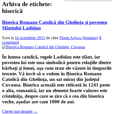
Arhiva de etichete:
biserică
Biserica Romano Catolică din Ghelința și povestea
Sfântului Ladislau
Scris la
16 octombrie 2015
de către
Florin Arjocu (fondator)
5
comentarii
În lumea catolică, regele Ladislau este sfânt, iar
povestea lui este una simbolică pentru relațiile dintre
bărbați și femei, așa cum erau ele văzute în timpurile
trecute. Vă invit să o vedem în
Biserica Romano
Catolică din Ghelința
, un sat micuț din județul
Covasna. Biserica actuală este ridicată în 1241 peste
o alta, romanică, iar un element foarte valoros este
cristelniţa, despre care se zice că e cea din biserica
veche, așadar are cam 1000 de ani.
Citește mai departe
→