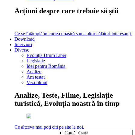
Acțiuni despre care trebuie să știi
Ce se întâmplă în curtea noastră sau a altor călători interesanți.
Download
Interviuri
Diverse
Evoluția Drum Liber
Legislație
Idei pentru România
Analize
Am testat
Vezi filmul
Analize, Teste, Filme, Legislație
turistică, Evoluția noastră în timp
Ce altceva mai poți citi pe site la noi.
Caută