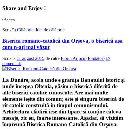
Share and Enjoy !
0
Shares
0
0
Scris în
Călătorie
,
Idei de călătorie
.
Biserica romano-catolică din Orșova, o biserică așa
cum n-ați mai văzut
Scris la
11 august 2015
de către
Florin Arjocu (fondator)
17
comentarii
La Dunăre, acolo unde e granița Banatului istoric și
unde începea Oltenia, găsim o biserică diferită de
alte biserici catolice cunoscute. Are mai multe
elemente ieșite din comun; este și singura biserică de
rit catolic construită în timpul comunismului.
Arhitectura clădirii iese din tipare și conține câteva
mesaje, zic eu, foarte interesante. Așadar, să vizităm
împreună
Biserica Romano-Catolică din Orșova
.