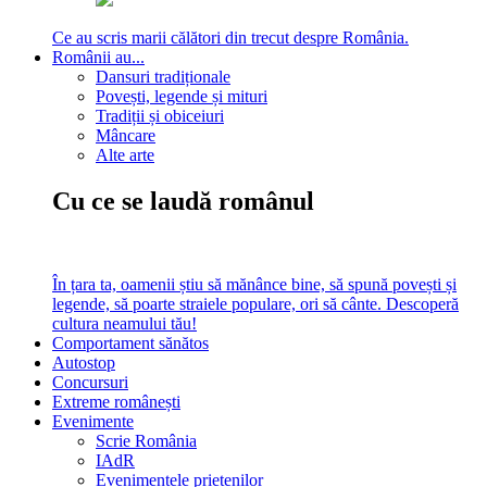
Ce au scris marii călători din trecut despre România.
Românii au...
Dansuri tradiționale
Povești, legende și mituri
Tradiții și obiceiuri
Mâncare
Alte arte
Cu ce se laudă românul
În țara ta, oamenii știu să mănânce bine, să spună povești și
legende, să poarte straiele populare, ori să cânte. Descoperă
cultura neamului tău!
Comportament sănătos
Autostop
Concursuri
Extreme românești
Evenimente
Scrie România
IAdR
Evenimentele prietenilor