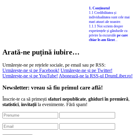
1. Conținutul
1.1 Credibilitatea și
individualitatea sunt cele mai
mari atuuri ale noastre.
1.1.1 Noi scriem despre
experiențele și gândurile cu
privire la excursiile
pe care
chiar le-am făcut
...
Arată-ne puțină iubire…
Urmărește-ne pe rețelele sociale, pe email sau pe RSS:
Urmărește-ne și pe Facebook!
Urmărește-ne și pe Twitter!
Urmărește-ne și pe YouTube!
Abonează-ne la RSS-ul DrumLiber.ro!
Newsletter: vreau să fiu primul care află!
Înscrie-te ca să primești
sfaturi nepublicate
,
ghiduri în premieră
,
statistici
,
invitații
la evenimente. Fără spam!