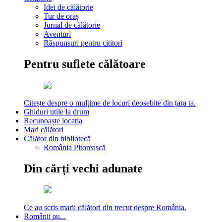
Idei de călătorie
Tur de oraș
Jurnal de călătorie
Aventuri
Răspunsuri pentru cititori
Pentru suflete călătoare
Citește despre o mulțime de locuri deosebite din țara ta.
Ghiduri utile la drum
Recunoaște locația
Mari călători
Călător din bibliotecă
România Pitorească
Din cărți vechi adunate
Ce au scris marii călători din trecut despre România.
Românii au...