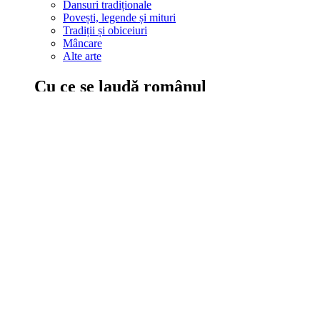
Dansuri tradiționale
Povești, legende și mituri
Tradiții și obiceiuri
Mâncare
Alte arte
Cu ce se laudă românul
În țara ta, oamenii știu să mănânce bine, să spună povești și leg
Comportament sănătos
Autostop
Concursuri
Extreme românești
Evenimente
Scrie România
IAdR
Evenimentele prietenilor
Acțiuni despre care trebuie să știi