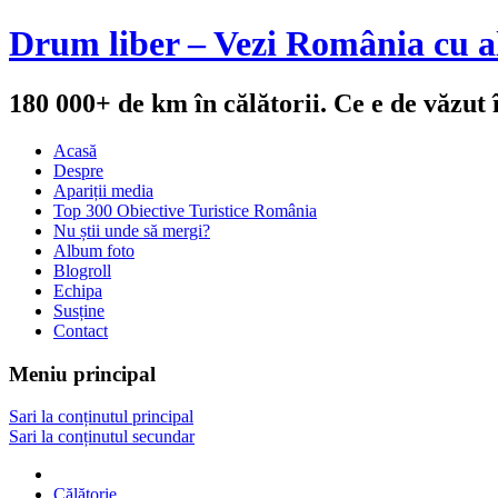
Drum liber – Vezi România cu al
180 000+ de km în călătorii. Ce e de văzut
Acasă
Despre
Apariții media
Top 300 Obiective Turistice România
Nu știi unde să mergi?
Album foto
Blogroll
Echipa
Susține
Contact
Meniu principal
Sari la conținutul principal
Sari la conținutul secundar
Călătorie