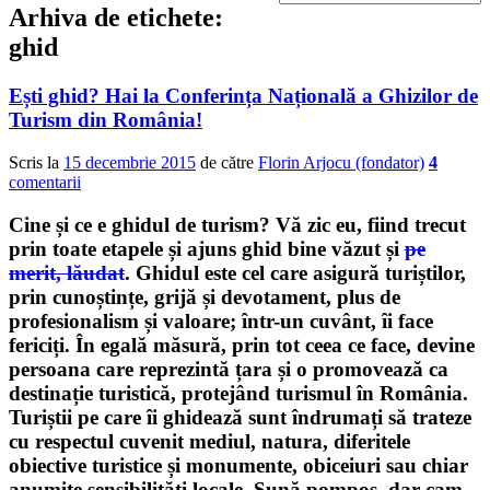
Arhiva de etichete:
ghid
Ești ghid? Hai la Conferința Națională a Ghizilor de
Turism din România!
Scris la
15 decembrie 2015
de către
Florin Arjocu (fondator)
4
comentarii
Cine și ce e
ghidul de turism
? Vă zic eu, fiind trecut
prin toate etapele și ajuns ghid bine văzut și
pe
merit, lăudat
. Ghidul este cel care asigură turiștilor,
prin cunoștințe, grijă și devotament, plus de
profesionalism și valoare; într-un cuvânt,
îi face
fericiți
. În egală măsură, prin tot ceea ce face, devine
persoana care
reprezintă țara și o promovează ca
destinație turistică
, protejând turismul în România.
Turiștii pe care îi ghidează sunt îndrumați să trateze
cu respectul cuvenit mediul, natura, diferitele
obiective turistice și monumente, obiceiuri sau chiar
anumite sensibilități locale. Sună pompos, dar cam