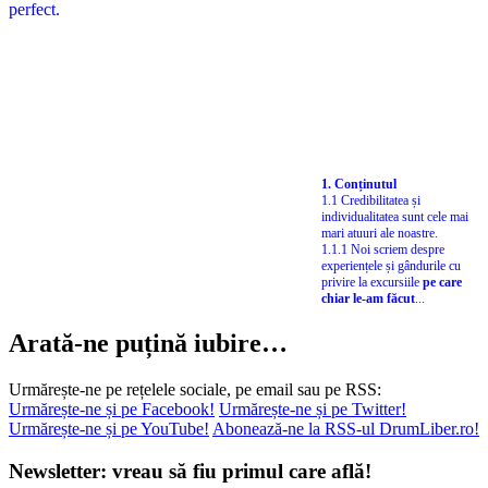
1. Conținutul
1.1 Credibilitatea și
individualitatea sunt cele mai
mari atuuri ale noastre.
1.1.1 Noi scriem despre
experiențele și gândurile cu
privire la excursiile
pe care
chiar le-am făcut
...
Arată-ne puțină iubire…
Urmărește-ne pe rețelele sociale, pe email sau pe RSS:
Urmărește-ne și pe Facebook!
Urmărește-ne și pe Twitter!
Urmărește-ne și pe YouTube!
Abonează-ne la RSS-ul DrumLiber.ro!
Newsletter: vreau să fiu primul care află!