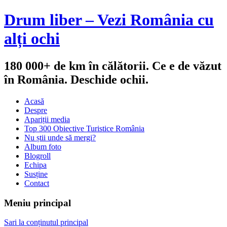
Drum liber – Vezi România cu
alți ochi
180 000+ de km în călătorii. Ce e de văzut
în România. Deschide ochii.
Acasă
Despre
Apariții media
Top 300 Obiective Turistice România
Nu știi unde să mergi?
Album foto
Blogroll
Echipa
Susține
Contact
Meniu principal
Sari la conținutul principal