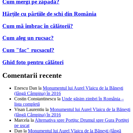
Cum mergi pe zăpadă?
Hărțile cu pârtiile de schi din România
Cum mă îmbrac în călătorii?
Cum aleg un rucsac?
Cum "fac" rucsacul?
Ghid foto pentru călători
Comentarii recente
Enescu Dan
la
Monumentul lui Aurel Vlaicu de la Bănești
(lângă Câmpina) în 2016
Costin Constantinescu
la
Unde găsim zimbri în România –
lista completă
Visan Laurentiu
la
Monumentul lui Aurel Vlaicu de la Bănești
(lângă Câmpina) în 2016
Marcela
la
Alternativa spre Portița: Drumul spre Gura Portiței
pe uscat
Dan
la
Monumentul lui Aurel Vlaicu de la Bănești (lângă