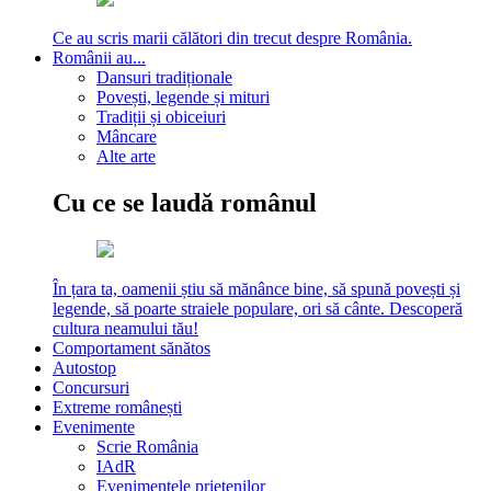
Ce au scris marii călători din trecut despre România.
Românii au...
Dansuri tradiționale
Povești, legende și mituri
Tradiții și obiceiuri
Mâncare
Alte arte
Cu ce se laudă românul
În țara ta, oamenii știu să mănânce bine, să spună povești și
legende, să poarte straiele populare, ori să cânte. Descoperă
cultura neamului tău!
Comportament sănătos
Autostop
Concursuri
Extreme românești
Evenimente
Scrie România
IAdR
Evenimentele prietenilor