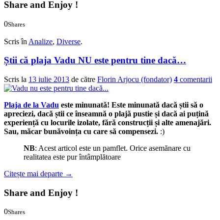
Share and Enjoy !
0
Shares
0
0
Scris în
Analize
,
Diverse
.
Știi că plaja Vadu NU este pentru tine dacă…
Scris la
13 iulie 2013
de către
Florin Arjocu (fondator)
4
comentarii
Plaja de la Vadu
este minunată! Este minunată dacă știi să o
apreciezi, dacă știi ce înseamnă o plajă pustie și dacă ai puțină
experiență cu locurile izolate, fără construcții și alte amenajări.
Sau, măcar bunăvoința cu care să compensezi.
:)
NB
: Acest articol este un pamflet. Orice asemănare cu
realitatea este pur întâmplătoare
Citește mai departe
→
Share and Enjoy !
0
Shares