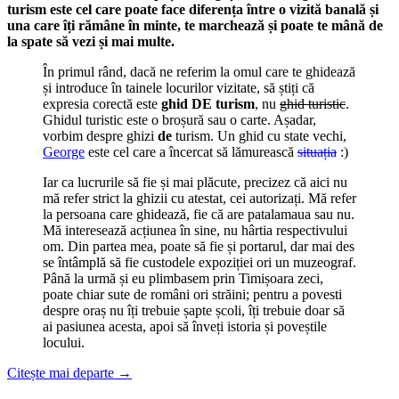
turism este cel care poate face diferența între o vizită banală și
una care îți rămâne în minte, te marchează și poate te mână de
la spate să vezi și mai multe.
În primul rând, dacă ne referim la omul care te ghidează
și introduce în tainele locurilor vizitate, să știți că
expresia corectă este
ghid DE turism
, nu
ghid turistic
.
Ghidul turistic este o broșură sau o carte. Așadar,
vorbim despre ghizi
de
turism. Un ghid cu state vechi,
George
este cel care a încercat să lămurească
situația
:)
Iar ca lucrurile să fie și mai plăcute, precizez că aici nu
mă refer strict la ghizii cu atestat, cei autorizați. Mă refer
la persoana care ghidează, fie că are patalamaua sau nu.
Mă interesează acțiunea în sine, nu hârtia respectivului
om. Din partea mea, poate să fie și portarul, dar mai des
se întâmplă să fie custodele expoziției ori un muzeograf.
Până la urmă și eu plimbasem prin Timișoara zeci,
poate chiar sute de români ori străini; pentru a povesti
despre oraș nu îți trebuie șapte școli, îți trebuie doar să
ai pasiunea acesta, apoi să înveți istoria și poveștile
locului.
Citește mai departe
→