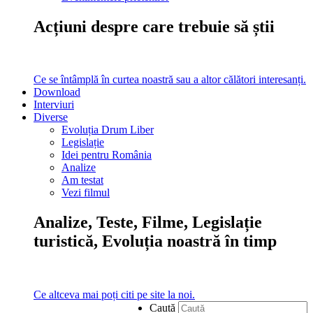
Acțiuni despre care trebuie să știi
Ce se întâmplă în curtea noastră sau a altor călători interesanți.
Download
Interviuri
Diverse
Evoluția Drum Liber
Legislație
Idei pentru România
Analize
Am testat
Vezi filmul
Analize, Teste, Filme, Legislație
turistică, Evoluția noastră în timp
Ce altceva mai poți citi pe site la noi.
Caută