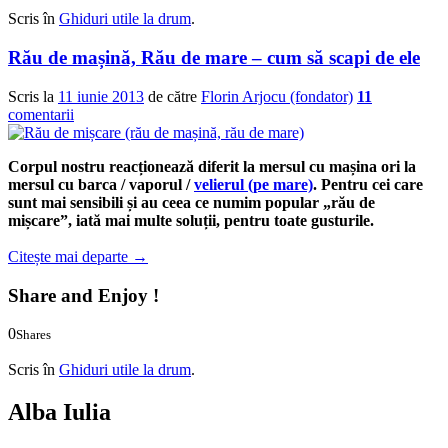
0
0
Scris în
Ghiduri utile la drum
.
Rău de mașină, Rău de mare – cum să scapi de ele
Scris la
11 iunie 2013
de către
Florin Arjocu (fondator)
11
comentarii
Corpul nostru reacționează diferit la mersul cu mașina ori la
mersul cu barca / vaporul /
velierul (pe mare)
. Pentru cei care
sunt mai sensibili și au ceea ce numim popular „rău de
mișcare”, iată mai multe soluții, pentru toate gusturile.
Citește mai departe
→
Share and Enjoy !
0
Shares
0
0
Scris în
Ghiduri utile la drum
.
Alba Iulia