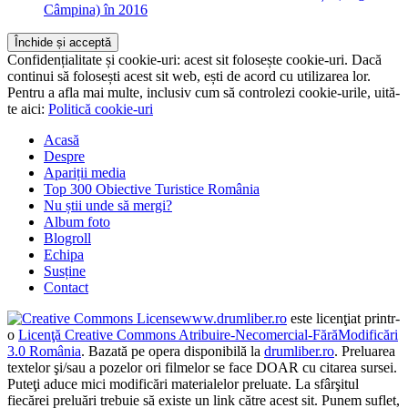
Câmpina) în 2016
Confidențialitate și cookie-uri: acest sit folosește cookie-uri. Dacă
continui să folosești acest sit web, ești de acord cu utilizarea lor.
Pentru a afla mai multe, inclusiv cum să controlezi cookie-urile, uită-
te aici:
Politică cookie-uri
Acasă
Despre
Apariții media
Top 300 Obiective Turistice România
Nu știi unde să mergi?
Album foto
Blogroll
Echipa
Susține
Contact
www.drumliber.ro
este licenţiat printr-
o
Licenţă Creative Commons Atribuire-Necomercial-FărăModificări
3.0 România
. Bazată pe opera disponibilă la
drumliber.ro
. Preluarea
textelor şi/sau a pozelor ori filmelor se face DOAR cu citarea sursei.
Puteţi aduce mici modificări materialelor preluate. La sfârşitul
fiecărei preluări trebuie să existe un link către acest sit. Punem suflet,