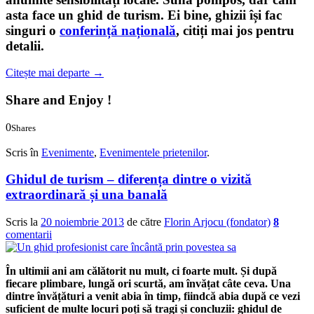
asta face un ghid de turism. Ei bine, ghizii își fac
singuri o
conferință națională
, citiți mai jos pentru
detalii.
Citește mai departe
→
Share and Enjoy !
0
Shares
0
0
Scris în
Evenimente
,
Evenimentele prietenilor
.
Ghidul de turism – diferența dintre o vizită
extraordinară și una banală
Scris la
20 noiembrie 2013
de către
Florin Arjocu (fondator)
8
comentarii
În ultimii ani am călătorit nu mult, ci foarte mult. Și după
fiecare plimbare, lungă ori scurtă, am învățat câte ceva. Una
dintre învățături a venit abia în timp, fiindcă abia după ce vezi
suficient de multe locuri poți să tragi și concluzii: ghidul de