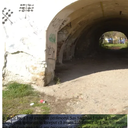
în acest loc a fost executat profesorul Sas Stephan Ludwig Roth
După cum spuneam la început că m-am îndrăgostit de Cluj, nu mare
mi-a fost mirarea când am descoperit și acest pod plin de iubire. O