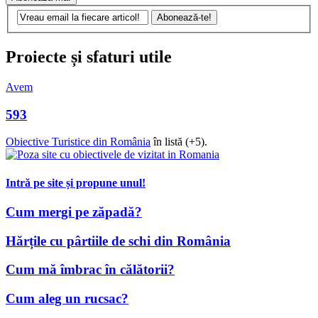
Avem
593
Obiective Turistice din România
în listă (+5).
Intră pe site și propune unul!
Cum mergi pe zăpadă?
Hărțile cu pârtiile de schi din România
Cum mă îmbrac în călătorii?
Cum aleg un rucsac?
Cum "fac" rucsacul?
Ghid foto pentru călători