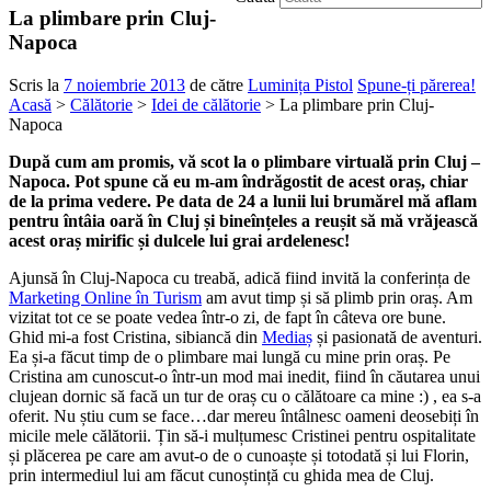
La plimbare prin Cluj-
Napoca
Scris la
7 noiembrie 2013
de către
Luminița Pistol
Spune-ți părerea!
Acasă
>
Călătorie
>
Idei de călătorie
> La plimbare prin Cluj-
Napoca
După cum am promis, vă scot la o plimbare virtuală prin Cluj –
Napoca. Pot spune că eu m-am îndrăgostit de acest oraș, chiar
de la prima vedere. Pe data de 24 a lunii lui brumărel mă aflam
pentru întâia oară în Cluj și bineînțeles a reușit să mă vrăjească
acest oraș mirific și dulcele lui grai ardelenesc!
Ajunsă în Cluj-Napoca cu treabă, adică fiind invită la conferința de
Marketing Online în Turism
am avut timp și să plimb prin oraș. Am
vizitat tot ce se poate vedea într-o zi, de fapt în câteva ore bune.
Ghid mi-a fost Cristina, sibiancă din
Mediaș
și pasionată de aventuri.
Ea și-a făcut timp de o plimbare mai lungă cu mine prin oraș. Pe
Cristina am cunoscut-o într-un mod mai inedit, fiind în căutarea unui
clujean dornic să facă un tur de oraș cu o călătoare ca mine :) , ea s-a
oferit. Nu știu cum se face…dar mereu întâlnesc oameni deosebiți în
micile mele călătorii. Țin să-i mulțumesc Cristinei pentru ospitalitate
și plăcerea pe care am avut-o de o cunoaște și totodată și lui Florin,
prin intermediul lui am făcut cunoștință cu ghida mea de Cluj.