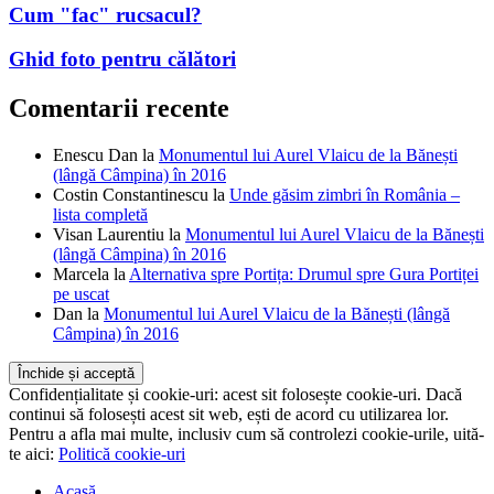
Comentarii recente
Enescu Dan
la
Monumentul lui Aurel Vlaicu de la Bănești
(lângă Câmpina) în 2016
Costin Constantinescu
la
Unde găsim zimbri în România –
lista completă
Visan Laurentiu
la
Monumentul lui Aurel Vlaicu de la Bănești
(lângă Câmpina) în 2016
Marcela
la
Alternativa spre Portița: Drumul spre Gura Portiței
pe uscat
Dan
la
Monumentul lui Aurel Vlaicu de la Bănești (lângă
Câmpina) în 2016
Confidențialitate și cookie-uri: acest sit folosește cookie-uri. Dacă
continui să folosești acest sit web, ești de acord cu utilizarea lor.
Pentru a afla mai multe, inclusiv cum să controlezi cookie-urile, uită-
te aici:
Politică cookie-uri
Acasă
Despre
Apariții media
Top 300 Obiective Turistice România
Nu știi unde să mergi?
Album foto