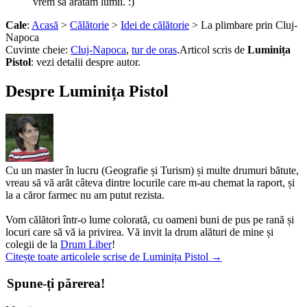
vrem să arătăm lumii. :)
Cale
:
Acasă
>
Călătorie
>
Idei de călătorie
> La plimbare prin Cluj-
Napoca
Cuvinte cheie:
Cluj-Napoca
,
tur de oras
.
Articol scris de
Luminița
Pistol
:
vezi detalii despre autor.
Despre Luminița Pistol
Cu un master în lucru (Geografie și Turism) și multe drumuri bătute,
vreau să vă arăt câteva dintre locurile care m-au chemat la raport, și
la a căror farmec nu am putut rezista.
Vom călători într-o lume colorată, cu oameni buni de pus pe rană și
locuri care să vă ia privirea. Vă invit la drum alături de mine și
colegii de la
Drum Liber
!
Citește toate articolele scrise de Luminița Pistol
→
Spune-ți părerea!