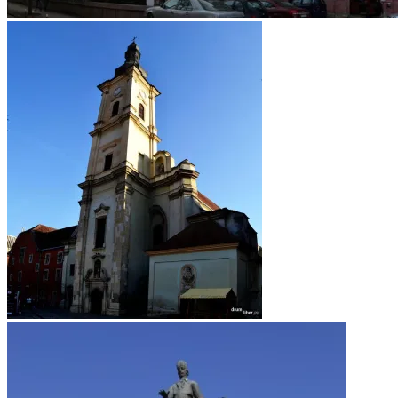
Universitatea Babeș Bolyai
Biserica Franciscană