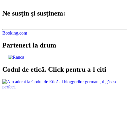
Booking.com
Parteneri la drum
Codul de etică. Click pentru a-l citi
1. Conținutul
1.1 Credibilitatea și
individualitatea sunt cele mai
mari atuuri ale noastre.
1.1.1 Noi scriem despre
experiențele și gândurile cu