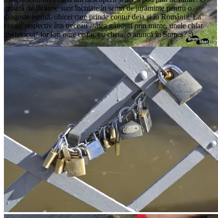
groază de lăcățele sunt încuiate în semn de jurăminte pentru o
dragoste eternă, obicei care prinde contur deja și în România. La
ceasul respectiv îmi treceau atâtea gânduri prin minte, unele chiar
„nelalocul” lor lor: oare ce fac cu cheia, o aruncă în Someș? :)
alee