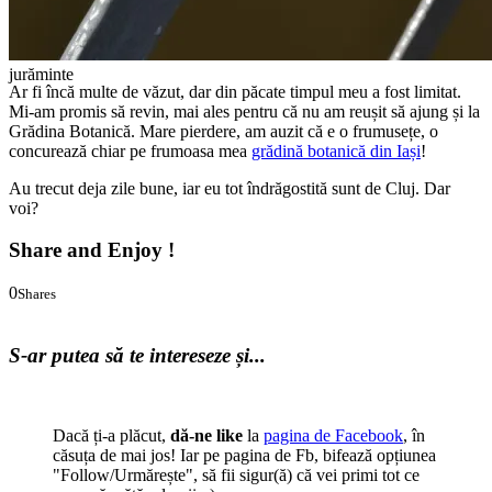
jurăminte
Ar fi încă multe de văzut, dar din păcate timpul meu a fost limitat.
Mi-am promis să revin, mai ales pentru că nu am reușit să ajung și la
Grădina Botanică. Mare pierdere, am auzit că e o frumusețe, o
concurează chiar pe frumoasa mea
grădină botanică din Iași
!
Au trecut deja zile bune, iar eu tot îndrăgostită sunt de Cluj. Dar
voi?
Share and Enjoy !
0
Shares
0
0
S-ar putea să te intereseze și...
Dacă ți-a plăcut,
dă-ne like
la
pagina de Facebook
, în
căsuța de mai jos! Iar pe pagina de Fb, bifează opțiunea
"Follow/Urmărește", să fii sigur(ă) că vei primi tot ce