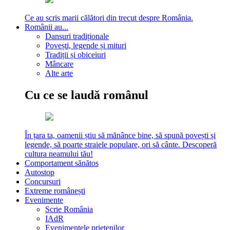
Ce au scris marii călători din trecut despre România.
Românii au...
Dansuri tradiționale
Povești, legende și mituri
Tradiții și obiceiuri
Mâncare
Alte arte
Cu ce se laudă românul
În țara ta, oamenii știu să mănânce bine, să spună povești și
legende, să poarte straiele populare, ori să cânte. Descoperă
cultura neamului tău!
Comportament sănătos
Autostop
Concursuri
Extreme românești
Evenimente
Scrie România
IAdR
Evenimentele prietenilor