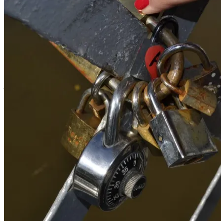
declarații de iubire
jurăminte
Someș