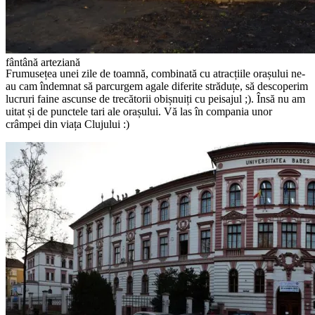
fântână arteziană
Frumusețea unei zile de toamnă, combinată cu atracțiile orașului ne-
au cam îndemnat să parcurgem agale diferite străduțe, să descoperim
lucruri faine ascunse de trecătorii obișnuiți cu peisajul ;). Însă nu am
uitat și de punctele tari ale orașului. Vă las în compania unor
crâmpei din viața Clujului :)