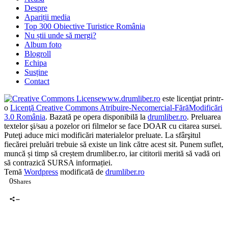
Blogroll
Echipa
Susține
Contact
www.drumliber.ro
este licenţiat printr-
o
Licenţă Creative Commons Atribuire-Necomercial-FărăModificări
3.0 România
. Bazată pe opera disponibilă la
drumliber.ro
. Preluarea
textelor şi/sau a pozelor ori filmelor se face DOAR cu citarea sursei.
Puteţi aduce mici modificări materialelor preluate. La sfârşitul
fiecărei preluări trebuie să existe un link către acest sit. Punem suflet,
muncă și timp să creștem drumliber.ro, iar cititorii merită să vadă ori
să contrazică SURSA informației.
Temă
Wordpress
modificată de
drumliber.ro
0
Shares
0