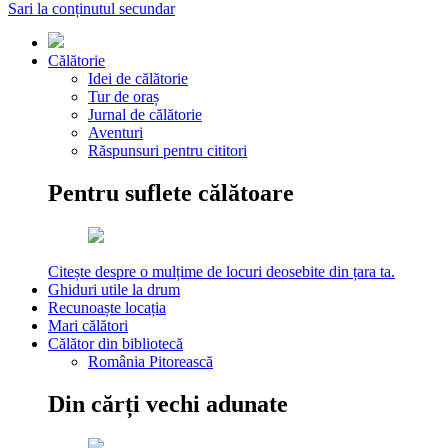
Sari la conținutul secundar
Călătorie
Idei de călătorie
Tur de oraș
Jurnal de călătorie
Aventuri
Răspunsuri pentru cititori
Pentru suflete călătoare
Citește despre o mulțime de locuri deosebite din țara ta.
Ghiduri utile la drum
Recunoaște locația
Mari călători
Călător din bibliotecă
România Pitorească
Din cărți vechi adunate