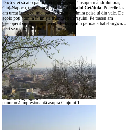
Dacă vrei să ai o panoramă impresionantă asupra mândrului oraș
Cluj-Napoca, trebuie neapărat să urci
dealul Cetățuia
. Potecile le-
am urcat încet, cu mici pauze pentru a admira peisajul din vale. De
acolo poți admira în liniște frumusețea orașului. Pe traseu am
descoperit și ruinele unei vechi fortărețe din perioada habsburgică…
deci se merită din plin ascensiunea!
cimitirul Hajongard 5
cimitirul Hajongard 3
cimitirul Hajongard 6
panoramă impresionantă asupra Clujului 1