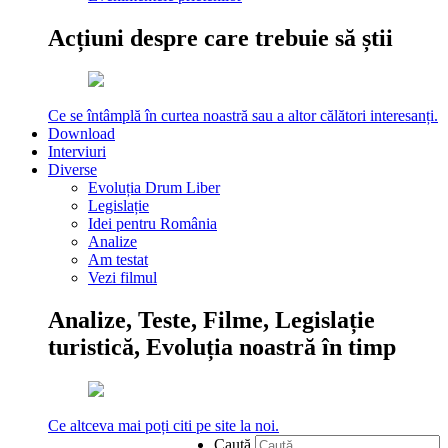
Acțiuni despre care trebuie să știi
Ce se întâmplă în curtea noastră sau a altor călători interesanți.
Download
Interviuri
Diverse
Evoluția Drum Liber
Legislație
Idei pentru România
Analize
Am testat
Vezi filmul
Analize, Teste, Filme, Legislație
turistică, Evoluția noastră în timp
Ce altceva mai poți citi pe site la noi.
Caută