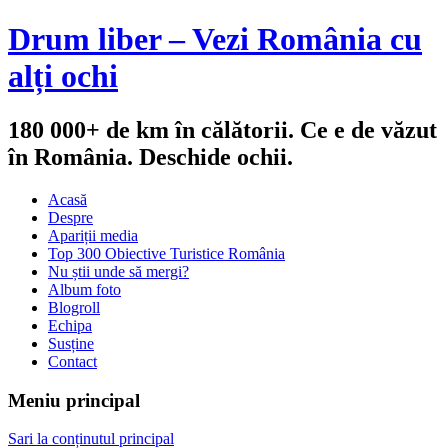
Drum liber – Vezi România cu
alți ochi
180 000+ de km în călătorii. Ce e de văzut
în România. Deschide ochii.
Acasă
Despre
Apariții media
Top 300 Obiective Turistice România
Nu știi unde să mergi?
Album foto
Blogroll
Echipa
Susține
Contact
Meniu principal
Sari la conținutul principal