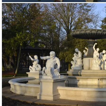
oglindire-n luciul apei
soare tomnatic la Cluj
clădirea fostului Cazino