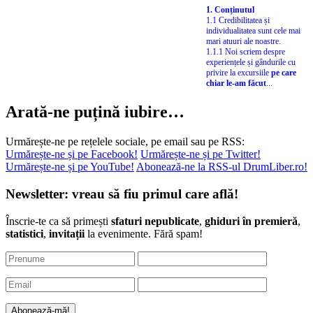
privire la excursiile
pe care
chiar le-am făcut
...
Arată-ne puțină iubire…
Urmărește-ne pe rețelele sociale, pe email sau pe RSS:
Urmărește-ne și pe Facebook!
Urmărește-ne și pe Twitter!
Urmărește-ne și pe YouTube!
Abonează-ne la RSS-ul DrumLiber.ro!
Newsletter: vreau să fiu primul care află!
Înscrie-te ca să primești
sfaturi nepublicate
,
ghiduri în premieră
,
statistici
,
invitații
la evenimente. Fără spam!
Proiecte și sfaturi utile