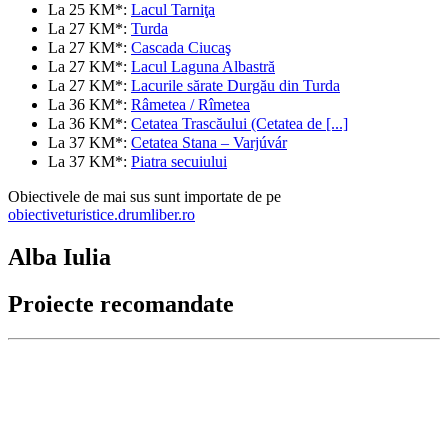
La 25 KM*:
Lacul Tarniţa
La 27 KM*:
Turda
La 27 KM*:
Cascada Ciucaş
La 27 KM*:
Lacul Laguna Albastră
La 27 KM*:
Lacurile sărate Durgău din Turda
La 36 KM*:
Râmetea / Rîmetea
La 36 KM*:
Cetatea Trascăului (Cetatea de [...]
La 37 KM*:
Cetatea Stana – Varjúvár
La 37 KM*:
Piatra secuiului
Obiectivele de mai sus sunt importate de pe
obiectiveturistice.drumliber.ro
Alba Iulia
Proiecte recomandate
Ne susțin și susținem: