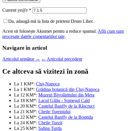
Current ye@r
*
Da, adaugă-mă la lista de prieteni Drum Liber.
Acest sit folosește Akismet pentru a reduce spamul.
Află cum sunt
procesate datele comentariilor tale
.
Navigare în articol
Articolul următor
→
←
Articolul precedent
Ce altceva să vizitezi în zonă
La 1 KM*:
Cluj-Napoca
La 1 KM*:
Grădina botanică din Cluj-Napoca
La 12 KM*:
Muzeul Bivolăritului din Mera
La 18 KM*:
Lacul Gilău - Someşul Cald
La 20 KM*:
Castelul Banffy de la Răscruci
La 21 KM*:
Cheile Tureniului
La 22 KM*:
Castelul Banffy de la Bonţida
La 24 KM*:
Cheile Turzii
La 25 KM*:
Salina Turda