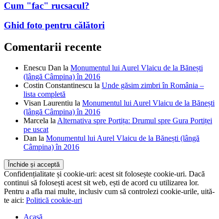
Cum "fac" rucsacul?
Ghid foto pentru călători
Comentarii recente
Enescu Dan
la
Monumentul lui Aurel Vlaicu de la Bănești
(lângă Câmpina) în 2016
Costin Constantinescu
la
Unde găsim zimbri în România –
lista completă
Visan Laurentiu
la
Monumentul lui Aurel Vlaicu de la Bănești
(lângă Câmpina) în 2016
Marcela
la
Alternativa spre Portița: Drumul spre Gura Portiței
pe uscat
Dan
la
Monumentul lui Aurel Vlaicu de la Bănești (lângă
Câmpina) în 2016
Confidențialitate și cookie-uri: acest sit folosește cookie-uri. Dacă
continui să folosești acest sit web, ești de acord cu utilizarea lor.
Pentru a afla mai multe, inclusiv cum să controlezi cookie-urile, uită-
te aici:
Politică cookie-uri
Acasă