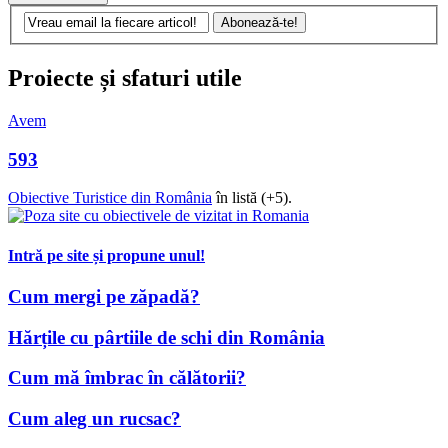
Proiecte și sfaturi utile
Avem
593
Obiective Turistice din România
în listă (+5).
Intră pe site și propune unul!
Cum mergi pe zăpadă?
Hărțile cu pârtiile de schi din România
Cum mă îmbrac în călătorii?
Cum aleg un rucsac?