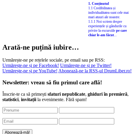
1. Conținutul
1.1 Credibilitatea și
individualitatea sunt cele mai
mari atuuri ale noastre.
1.1.1 Noi scriem despre
experiențele și gândurile cu
privire la excursiile
pe care
chiar le-am făcut
...
Arată-ne puțină iubire…
Urmărește-ne pe rețelele sociale, pe email sau pe RSS:
Urmărește-ne și pe Facebook!
Urmărește-ne și pe Twitter!
Urmărește-ne și pe YouTube!
Abonează-ne la RSS-ul DrumLiber.ro!
Newsletter: vreau să fiu primul care află!
Înscrie-te ca să primești
sfaturi nepublicate
,
ghiduri în premieră
,
statistici
,
invitații
la evenimente. Fără spam!