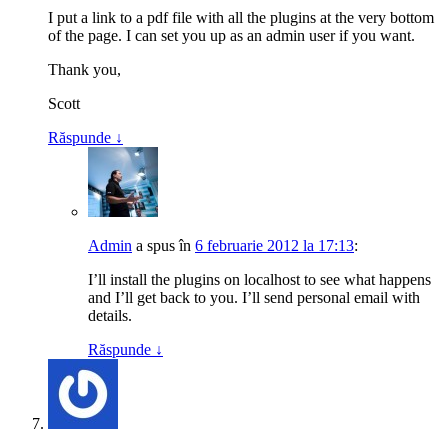
I put a link to a pdf file with all the plugins at the very bottom
of the page. I can set you up as an admin user if you want.
Thank you,
Scott
Răspunde
↓
Admin
a spus
în
6 februarie 2012 la 17:13
:
I’ll install the plugins on localhost to see what happens
and I’ll get back to you. I’ll send personal email with
details.
Răspunde
↓