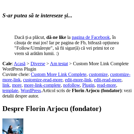
0
0
S-ar putea să te intereseze și...
Dacă ți-a plăcut,
dă-ne like
la
pagina de Facebook
, în
căsuța de mai jos! Iar pe pagina de Fb, bifează opțiunea
"Follow/Urmărește", să fii sigur(ă) că vei primi tot ce
vrem să arătăm lumii. :)
Cale
:
Acasă
>
Diverse
>
Am testat
> Custom More Link Complete
WordPress Plugin
Cuvinte cheie:
Custom More Link Complete
,
customize
,
customize-
more-link
,
customize-read-more
,
edit-more-link
,
edit-read-more
,
link
,
more
,
more-link-complete
,
nofollow
,
Plugin
,
read-more
,
template
,
WordPress
.
Articol scris de
Florin Arjocu (fondator)
:
vezi
detalii despre autor.
Despre Florin Arjocu (fondator)