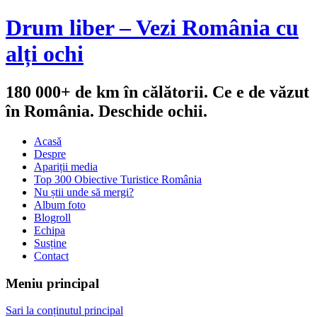
Drum liber – Vezi România cu
alți ochi
180 000+ de km în călătorii. Ce e de văzut
în România. Deschide ochii.
Acasă
Despre
Apariții media
Top 300 Obiective Turistice România
Nu știi unde să mergi?
Album foto
Blogroll
Echipa
Susține
Contact
Meniu principal
Sari la conținutul principal