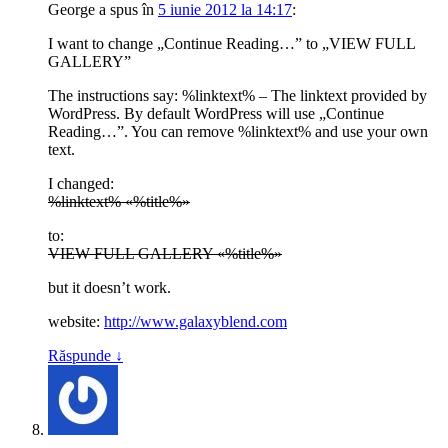
George
a spus
în
5 iunie 2012 la 14:17
:
I want to change „Continue Reading…” to „VIEW FULL
GALLERY”
The instructions say: %linktext% – The linktext provided by
WordPress. By default WordPress will use „Continue
Reading…”. You can remove %linktext% and use your own
text.
I changed:
%linktext% «%title%»
to:
VIEW FULL GALLERY «%title%»
but it doesn’t work.
website:
http://www.galaxyblend.com
Răspunde
↓