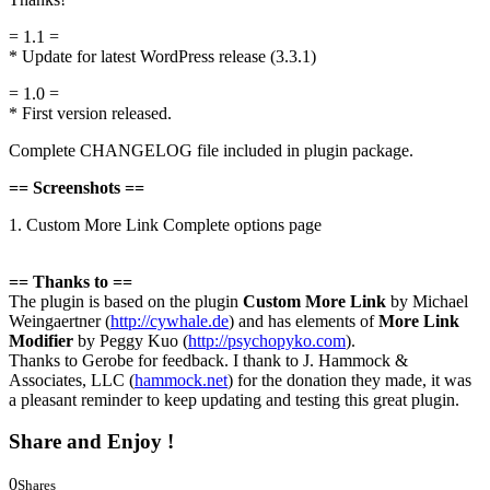
Thanks!
= 1.1 =
* Update for latest WordPress release (3.3.1)
= 1.0 =
* First version released.
Complete CHANGELOG file included in plugin package.
== Screenshots ==
1. Custom More Link Complete options page
== Thanks to ==
The plugin is based on the plugin
Custom More Link
by Michael
Weingaertner (
http://cywhale.de
) and has elements of
More Link
Modifier
by Peggy Kuo (
http://psychopyko.com
).
Thanks to Gerobe for feedback. I thank to J. Hammock &
Associates, LLC (
hammock.net
) for the donation they made, it was
a pleasant reminder to keep updating and testing this great plugin.
Share and Enjoy !
0
Shares