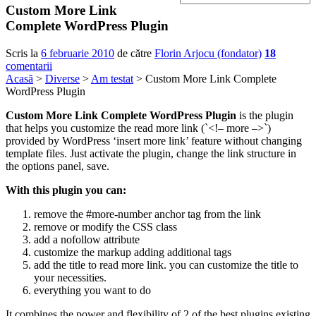
Custom More Link
Complete WordPress Plugin
Scris la
6 februarie 2010
de către
Florin Arjocu (fondator)
18
comentarii
Acasă
>
Diverse
>
Am testat
> Custom More Link Complete
WordPress Plugin
Custom More Link Complete WordPress Plugin
is the plugin
that helps you customize the read more link (`<!– more –>`)
provided by WordPress ‘insert more link’ feature without changing
template files. Just activate the plugin, change the link structure in
the options panel, save.
With this plugin you can:
remove the #more-number anchor tag from the link
remove or modify the CSS class
add a nofollow attribute
customize the markup adding additional tags
add the title to read more link. you can customize the title to
your necessities.
everything you want to do
It combines the power and flexibility of 2 of the best plugins existing