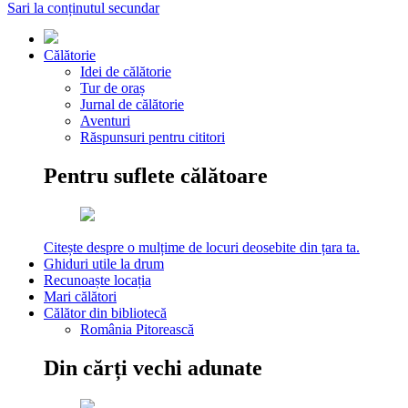
Sari la conținutul secundar
Călătorie
Idei de călătorie
Tur de oraș
Jurnal de călătorie
Aventuri
Răspunsuri pentru cititori
Pentru suflete călătoare
Citește despre o mulțime de locuri deosebite din țara ta.
Ghiduri utile la drum
Recunoaște locația
Mari călători
Călător din bibliotecă
România Pitorească
Din cărți vechi adunate