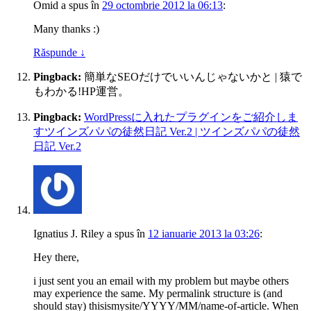
Omid
a spus
în
29 octombrie 2012 la 06:13
:
Many thanks :)
Răspunde
↓
Pingback:
簡単なSEOだけでいいんじゃないかと | 猿で
もわかる!HP運営。
Pingback:
WordPressに入れたプラグインをご紹介しま
すツインズパパの徒然日記 Ver.2 | ツインズパパの徒然
日記 Ver.2
Ignatius J. Riley
a spus
în
12 ianuarie 2013 la 03:26
:
Hey there,
i just sent you an email with my problem but maybe others
may experience the same. My permalink structure is (and
should stay) thisismysite/YYYY/MM/name-of-article. When