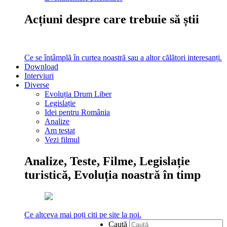
Acțiuni despre care trebuie să știi
Ce se întâmplă în curtea noastră sau a altor călători interesanți.
Download
Interviuri
Diverse
Evoluția Drum Liber
Legislație
Idei pentru România
Analize
Am testat
Vezi filmul
Analize, Teste, Filme, Legislație
turistică, Evoluția noastră în timp
Ce altceva mai poți citi pe site la noi.
Caută