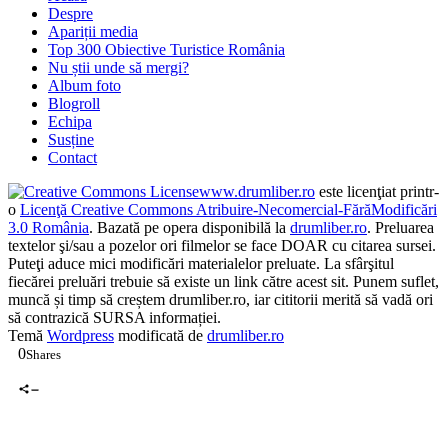
Despre
Apariții media
Top 300 Obiective Turistice România
Nu știi unde să mergi?
Album foto
Blogroll
Echipa
Susține
Contact
www.drumliber.ro
este licenţiat printr-
o
Licenţă Creative Commons Atribuire-Necomercial-FărăModificări
3.0 România
. Bazată pe opera disponibilă la
drumliber.ro
. Preluarea
textelor şi/sau a pozelor ori filmelor se face DOAR cu citarea sursei.
Puteţi aduce mici modificări materialelor preluate. La sfârşitul
fiecărei preluări trebuie să existe un link către acest sit. Punem suflet,
muncă și timp să creștem drumliber.ro, iar cititorii merită să vadă ori
să contrazică SURSA informației.
Temă
Wordpress
modificată de
drumliber.ro
0
Shares
0