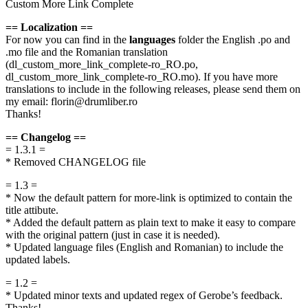
Custom More Link Complete
== Localization ==
For now you can find in the
languages
folder the English .po and
.mo file and the Romanian translation
(dl_custom_more_link_complete-ro_RO.po,
dl_custom_more_link_complete-ro_RO.mo). If you have more
translations to include in the following releases, please send them on
my email: florin@drumliber.ro
Thanks!
== Changelog ==
= 1.3.1 =
* Removed CHANGELOG file
= 1.3 =
* Now the default pattern for more-link is optimized to contain the
title attibute.
* Added the default pattern as plain text to make it easy to compare
with the original pattern (just in case it is needed).
* Updated language files (English and Romanian) to include the
updated labels.
= 1.2 =
* Updated minor texts and updated regex of Gerobe’s feedback.