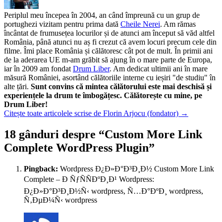
Periplul meu începea în 2004, an când împreună cu un grup de
portughezi vizitam pentru prima dată
Cheile Nerei
. Am rămas
încântat de frumusețea locurilor și de atunci am început să văd altfel
România, până atunci nu aș fi crezut că avem locuri precum cele din
filme. Îmi place România și călătoresc cât pot de mult. În primii ani
de la aderarea UE m-am grăbit să ajung în o mare parte de Europa,
iar în 2009 am fondat
Drum Liber
. Am dedicat ultimii ani în mare
măsură României, asortând călătoriile interne cu ieșiri "de studiu" în
alte țări.
Sunt convins că mintea călătorului este mai deschisă și
experiențele la drum te îmbogățesc. Călătorește cu mine, pe
Drum Liber!
Citește toate articolele scrise de Florin Arjocu (fondator)
→
18 gânduri despre “
Custom More Link
Complete WordPress Plugin
”
Pingback:
Wordpress Ð¿Ð»Ð°Ð³Ð¸Ð½ Custom More Link
Complete – Ð ÑƒÑÑÐºÐ¸Ð¹ Wordpress:
Ð¿Ð»Ð°Ð³Ð¸Ð½Ñ‹ wordpress, Ñ…Ð°ÐºÐ¸ wordpress,
Ñ‚ÐµÐ¼Ñ‹ wordpress