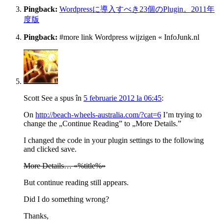
Pingback:
Wordpressに導入すべき23個のPlugin。2011年
度版
Pingback:
#more link Wordpress wijzigen « InfoJunk.nl
Scott See
a spus
în
5 februarie 2012 la 06:45
:
On
http://beach-wheels-australia.com/?cat=6
I’m trying to
change the „Continue Reading” to „More Details.”
I changed the code in your plugin settings to the following
and clicked save.
More Details… «%title%»
But continue reading still appears.
Did I do something wrong?
Thanks,