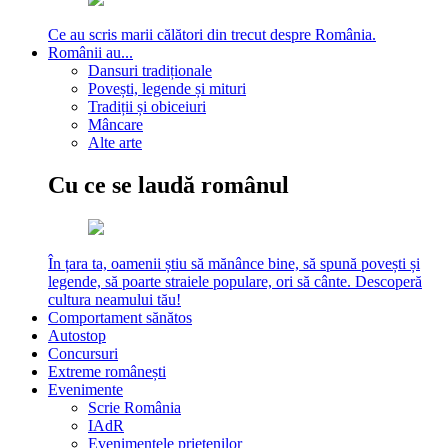
Ce au scris marii călători din trecut despre România.
Românii au...
Dansuri tradiționale
Povești, legende și mituri
Tradiții și obiceiuri
Mâncare
Alte arte
Cu ce se laudă românul
În țara ta, oamenii știu să mănânce bine, să spună povești și
legende, să poarte straiele populare, ori să cânte. Descoperă
cultura neamului tău!
Comportament sănătos
Autostop
Concursuri
Extreme românești
Evenimente
Scrie România
IAdR
Evenimentele prietenilor