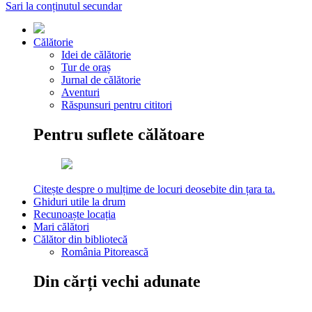
Sari la conținutul secundar
Călătorie
Idei de călătorie
Tur de oraș
Jurnal de călătorie
Aventuri
Răspunsuri pentru cititori
Pentru suflete călătoare
Citește despre o mulțime de locuri deosebite din țara ta.
Ghiduri utile la drum
Recunoaște locația
Mari călători
Călător din bibliotecă
România Pitorească
Din cărți vechi adunate