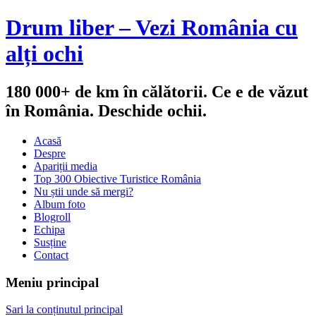
Drum liber – Vezi România cu
alți ochi
180 000+ de km în călătorii. Ce e de văzut
în România. Deschide ochii.
Acasă
Despre
Apariții media
Top 300 Obiective Turistice România
Nu știi unde să mergi?
Album foto
Blogroll
Echipa
Susține
Contact
Meniu principal
Sari la conținutul principal