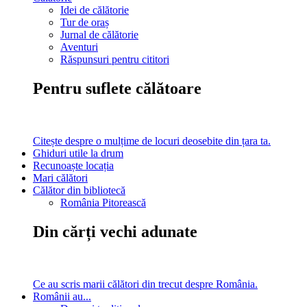
Idei de călătorie
Tur de oraș
Jurnal de călătorie
Aventuri
Răspunsuri pentru cititori
Pentru suflete călătoare
Citește despre o mulțime de locuri deosebite din țara ta.
Ghiduri utile la drum
Recunoaște locația
Mari călători
Călător din bibliotecă
România Pitorească
Din cărți vechi adunate
Ce au scris marii călători din trecut despre România.
Românii au...