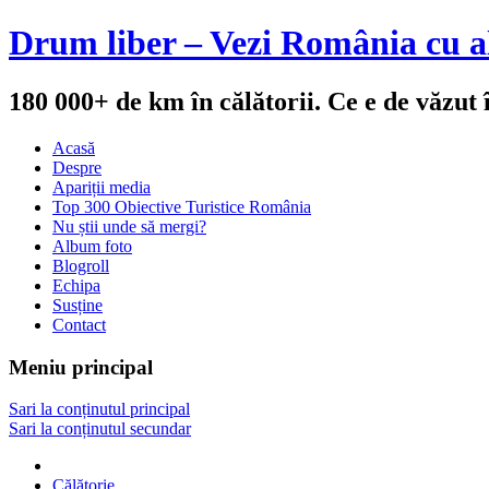
Drum liber – Vezi România cu al
180 000+ de km în călătorii. Ce e de văzut
Acasă
Despre
Apariții media
Top 300 Obiective Turistice România
Nu știi unde să mergi?
Album foto
Blogroll
Echipa
Susține
Contact
Meniu principal
Sari la conținutul principal
Sari la conținutul secundar
Călătorie