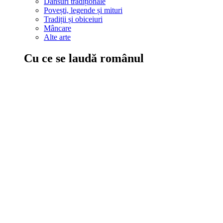
Dansuri tradiționale
Povești, legende și mituri
Tradiții și obiceiuri
Mâncare
Alte arte
Cu ce se laudă românul
În țara ta, oamenii știu să mănânce bine, să spună povești și leg
Comportament sănătos
Autostop
Concursuri
Extreme românești
Evenimente
Scrie România
IAdR
Evenimentele prietenilor
Acțiuni despre care trebuie să știi