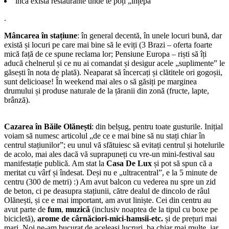
încă există restaurante unde te poți „înțepa”
.
Mâncarea în stațiune
: în general decentă, în unele locuri bună, dar
există și locuri pe care mai bine să le eviți (3 Brazi – oferta foarte
mică față de ce spune reclama lor; Pensiune Europa – riști să îți
aducă chelnerul și ce nu ai comandat și desigur acele „suplimente” le
găsești în nota de plată). Neaparat să încercați și clătitele ori gogoșii,
sunt delicioase! În weekend mai ales o să găsiți pe marginea
drumului și produse naturale de la țăranii din zonă (fructe, lapte,
brânză).
Cazarea în Băile Olănești
: din belșug, pentru toate gusturile. Inițial
voiam să numesc articolul „de ce e mai bine să nu stați chiar în
centrul stațiunilor”; eu unul vă sfătuiesc să evitați centrul și hotelurile
de acolo, mai ales dacă vă suprapuneți cu vre-un mini-festival sau
manifestație publică. Am stat la
Casa De Lux
și pot să spun că a
meritat cu vârf și îndesat. Deși nu e „ultracentral”, e la 5 minute de
centru (300 de metri) :) Am avut balcon cu vederea nu spre un zid
de beton, ci pe deasupra stațiunii, către dealul de dincolo de râul
Olănești, și ce e mai important, am avut liniște. Cei din centru au
avut parte de
fum
,
muzică
(inclusiv noaptea de la tipul cu boxe pe
bicicletă),
arome de cârnăciori-mici-hamsii-etc.
și de prețuri mai
mari. Noi ne-am bucurat de aceleași lucruri, ba chiar mai multe, iar