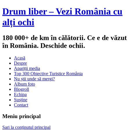
Drum liber – Vezi România cu
alți ochi
180 000+ de km în călătorii. Ce e de văzut
în România. Deschide ochii.
Acasă
Despre
Apariții media
Top 300 Obiective Turistice România
Nu știi unde să mergi?
Album foto
Blogroll
Echipa
Susține
Contact
Meniu principal
Sari la conținutul principal