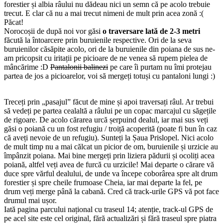
forestier și albia râului nu dădeau nici un semn că pe acolo trebuie
trecut. E clar că nu a mai trecut nimeni de mult prin acea zonă :(
Păcat!
Norocoșii de după noi vor găsi
o traversare lată de 2-3 metri
făcută la întoarcere prin buruienile respective. Ori de la seva
buruienilor căsăpite acolo, ori de la buruienile din poiana de sus ne-
am pricopsit cu iritații pe picioare de ne venea să rupem pielea de
mâncărime :D
Pantalonii balinezi
pe care îi purtam nu îmi protejau
partea de jos a picioarelor, voi să mergeți totuși cu pantaloni lungi :)
Treceți prin „pasajul” făcut de mine și apoi traversați râul. Ar trebui
să vedeți pe partea cealaltă a râului pe un copac marcajul cu săgețile
de rigoare. De acolo cărarea urcă șerpuind dealul, iar mai sus veți
găsi o poiană cu un fost refugiu / troiță acoperită (poate fi bun în caz
că aveți nevoie de un refugiu). Sunteți la Șaua Prislopel. Nici acolo
de mult timp nu a mai călcat un picior de om, buruienile și urzicie au
împânzit poiana. Mai bine mergeți prin liziera pădurii și ocoliți acea
poiană, altfel veți avea de furcă cu urzicile! Mai departe o cărare vă
duce spre vărful dealului, de unde va începe coborârea spre alt drum
forestier și spre cheile frumoase Cheia, iar mai departe la fel, pe
drum veți merge până la cabană. Cred că track-urile GPS vă pot face
drumul mai ușor.
Iată pagina parcului național cu traseul 14; atenție, track-ul GPS de
pe acel site este cel original, fără actualizări și fără traseul spre piatra