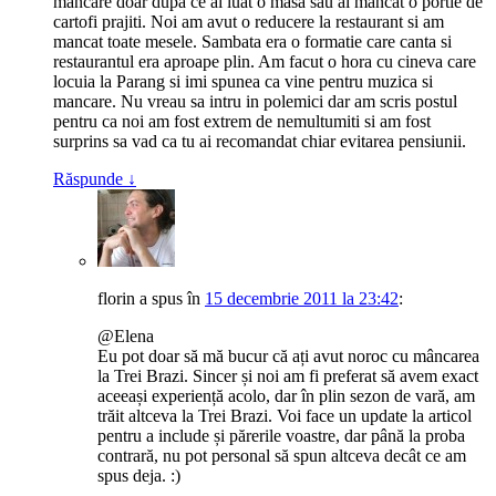
mancare doar dupa ce ai luat o masa sau ai mancat o portie de
cartofi prajiti. Noi am avut o reducere la restaurant si am
mancat toate mesele. Sambata era o formatie care canta si
restaurantul era aproape plin. Am facut o hora cu cineva care
locuia la Parang si imi spunea ca vine pentru muzica si
mancare. Nu vreau sa intru in polemici dar am scris postul
pentru ca noi am fost extrem de nemultumiti si am fost
surprins sa vad ca tu ai recomandat chiar evitarea pensiunii.
Răspunde
↓
florin
a spus
în
15 decembrie 2011 la 23:42
:
@Elena
Eu pot doar să mă bucur că ați avut noroc cu mâncarea
la Trei Brazi. Sincer și noi am fi preferat să avem exact
aceeași experiență acolo, dar în plin sezon de vară, am
trăit altceva la Trei Brazi. Voi face un update la articol
pentru a include și părerile voastre, dar până la proba
contrară, nu pot personal să spun altceva decât ce am
spus deja. :)