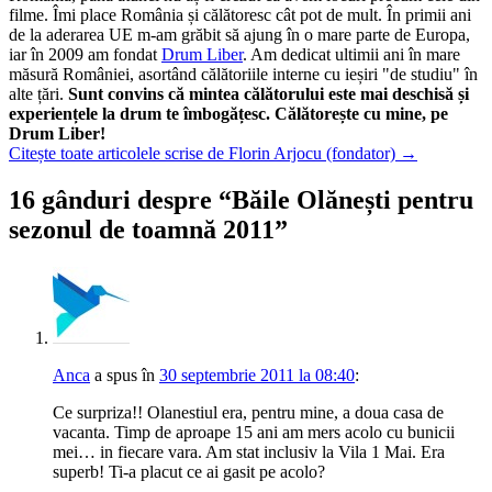
filme. Îmi place România și călătoresc cât pot de mult. În primii ani
de la aderarea UE m-am grăbit să ajung în o mare parte de Europa,
iar în 2009 am fondat
Drum Liber
. Am dedicat ultimii ani în mare
măsură României, asortând călătoriile interne cu ieșiri "de studiu" în
alte țări.
Sunt convins că mintea călătorului este mai deschisă și
experiențele la drum te îmbogățesc. Călătorește cu mine, pe
Drum Liber!
Citește toate articolele scrise de Florin Arjocu (fondator)
→
16 gânduri despre “
Băile Olănești pentru
sezonul de toamnă 2011
”
Anca
a spus
în
30 septembrie 2011 la 08:40
:
Ce surpriza!! Olanestiul era, pentru mine, a doua casa de
vacanta. Timp de aproape 15 ani am mers acolo cu bunicii
mei… in fiecare vara. Am stat inclusiv la Vila 1 Mai. Era
superb! Ti-a placut ce ai gasit pe acolo?