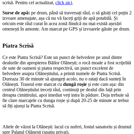
scrisă. Pentru cel actualizat,
click aici
.
Surse de apă:
pe drum, până să traversați râul, o să găsiți cel puțin 2
izvoare amenajate, așa că nu vă faceți griji de apă potabilă. Și
oricum este râul curat în acea zonă fiindcă nu mai există așezări
omenești în amonte. Am marcat pe GPS și izvoarele găsite pe drum.
Piatra Scrisă
Ce este Piatra Scrisă? Este un punct de belvedere pe unul dintre
dealurile din apropierea Băilor Olănești; o rocă moale a fost scrijelită
de sute de oameni și piatra respectivă, un punct excelent de
belvedere asupra Olăneștiului, a primit numele de Piatra Scrisă.
Dureaza 30 de minute să ajungeți acolo, nu o ratați dacă sunteți în
Olănești. Traseul este marcat cu
dungă roșie
și este cam așa: din
centrul Olăneștiului treceți râul, continuți pe dealul din față prin
dreapta cimitirului, apoi imediat veți intra în pădure. Deja trebuie să
fie clare marcajele cu dunga roșie și după 20-25 de minute ar trebui
să fiți ajunși la Piatra Scrisă.
Altele de văzut la Olănești: lacul cu nuferi, fostul sanatoriu și drumul
spre Palatul Olănești (spațiu privat).