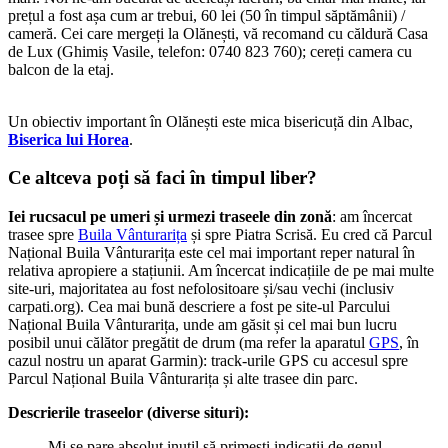
prețul a fost așa cum ar trebui, 60 lei (50 în timpul săptămânii) /
cameră. Cei care mergeți la Olănești, vă recomand cu căldură Casa
de Lux (Ghimiș Vasile, telefon: 0740 823 760); cereți camera cu
balcon de la etaj.
Un obiectiv important în Olănești este mica bisericuță din Albac,
Biserica lui Horea
.
Ce altceva poți să faci în timpul liber?
Iei rucsacul pe umeri și urmezi traseele din zonă
: am încercat
trasee spre
Buila Vânturarița
și spre Piatra Scrisă. Eu cred că Parcul
Național Buila Vânturarița este cel mai important reper natural în
relativa apropiere a stațiunii. Am încercat indicațiile de pe mai multe
site-uri, majoritatea au fost nefolositoare și/sau vechi (inclusiv
carpati.org). Cea mai bună descriere a fost pe site-ul Parcului
Național Buila Vânturarița, unde am găsit și cel mai bun lucru
posibil unui călător pregătit de drum (ma refer la aparatul
GPS
, în
cazul nostru un aparat Garmin): track-urile GPS cu accesul spre
Parcul Național Buila Vânturarița și alte trasee din parc.
Descrierile traseelor (diverse situri):
Mi se pare absolut inutil să primești indicații de genul