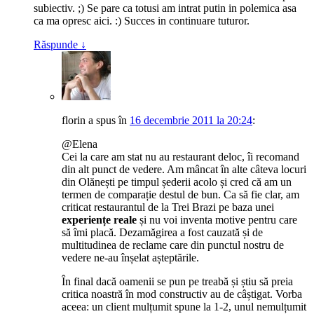
subiectiv. ;) Se pare ca totusi am intrat putin in polemica asa
ca ma opresc aici. :) Succes in continuare tuturor.
Răspunde
↓
florin
a spus
în
16 decembrie 2011 la 20:24
:
@Elena
Cei la care am stat nu au restaurant deloc, îi recomand
din alt punct de vedere. Am mâncat în alte câteva locuri
din Olănești pe timpul șederii acolo și cred că am un
termen de comparație destul de bun. Ca să fie clar, am
criticat restaurantul de la Trei Brazi pe baza unei
experiențe reale
și nu voi inventa motive pentru care
să îmi placă. Dezamăgirea a fost cauzată și de
multitudinea de reclame care din punctul nostru de
vedere ne-au înșelat așteptările.
În final dacă oamenii se pun pe treabă și știu să preia
critica noastră în mod constructiv au de câștigat. Vorba
aceea: un client mulțumit spune la 1-2, unul nemulțumit