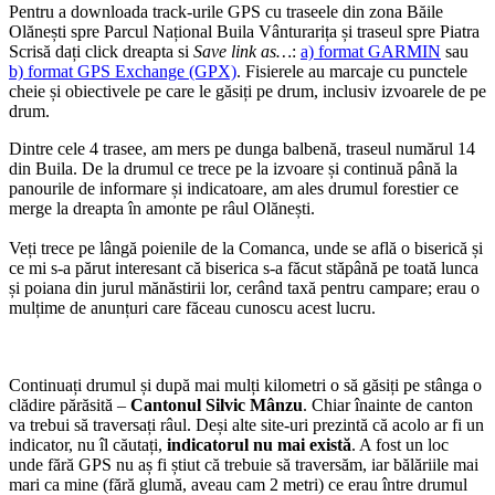
Pentru a downloada track-urile GPS cu traseele din zona Băile
Olănești spre Parcul Național Buila Vânturarița și traseul spre Piatra
Scrisă dați click dreapta si
Save link as…
:
a) format GARMIN
sau
b) format GPS Exchange (GPX)
. Fisierele au marcaje cu punctele
cheie și obiectivele pe care le găsiți pe drum, inclusiv izvoarele de pe
drum.
Dintre cele 4 trasee, am mers pe dunga balbenă, traseul numărul 14
din Buila. De la drumul ce trece pe la izvoare și continuă până la
panourile de informare și indicatoare, am ales drumul forestier ce
merge la dreapta în amonte pe râul Olănești.
Veți trece pe lângă poienile de la Comanca, unde se află o biserică și
ce mi s-a părut interesant că biserica s-a făcut stăpână pe toată lunca
și poiana din jurul mănăstirii lor, cerând taxă pentru campare; erau o
mulțime de anunțuri care făceau cunoscu acest lucru.
Continuați drumul și după mai mulți kilometri o să găsiți pe stânga o
clădire părăsită –
Cantonul Silvic Mânzu
. Chiar înainte de canton
va trebui să traversați râul. Deși alte site-uri prezintă că acolo ar fi un
indicator, nu îl căutați,
indicatorul nu mai există
. A fost un loc
unde fără GPS nu aș fi știut că trebuie să traversăm, iar bălăriile mai
mari ca mine (fără glumă, aveau cam 2 metri) ce erau între drumul