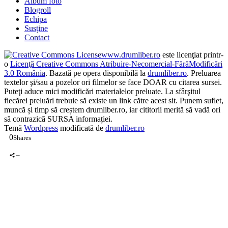
Album foto
Blogroll
Echipa
Susține
Contact
www.drumliber.ro
este licenţiat printr-
o
Licenţă Creative Commons Atribuire-Necomercial-FărăModificări
3.0 România
. Bazată pe opera disponibilă la
drumliber.ro
. Preluarea
textelor şi/sau a pozelor ori filmelor se face DOAR cu citarea sursei.
Puteţi aduce mici modificări materialelor preluate. La sfârşitul
fiecărei preluări trebuie să existe un link către acest sit. Punem suflet,
muncă și timp să creștem drumliber.ro, iar cititorii merită să vadă ori
să contrazică SURSA informației.
Temă
Wordpress
modificată de
drumliber.ro
0
Shares
0