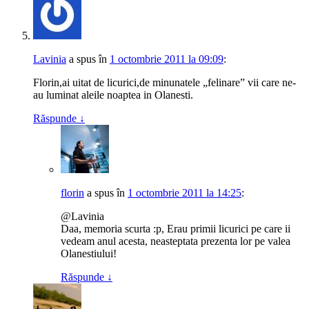
Lavinia
a spus
în
1 octombrie 2011 la 09:09
:
Florin,ai uitat de licurici,de minunatele „felinare” vii care ne-
au luminat aleile noaptea in Olanesti.
Răspunde
↓
florin
a spus
în
1 octombrie 2011 la 14:25
:
@Lavinia
Daa, memoria scurta :p, Erau primii licurici pe care ii
vedeam anul acesta, neasteptata prezenta lor pe valea
Olanestiului!
Răspunde
↓