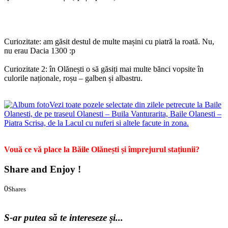
Curiozitate: am găsit destul de multe mașini cu piatră la roată. Nu,
nu erau Dacia 1300 :p
Curiozitate 2: în Olănești o să găsiți mai multe bănci vopsite în
culorile naționale, roșu – galben și albastru.
Vezi toate pozele selectate din zilele petrecute la Baile
Olanesti, de pe traseul Olanesti – Buila Vanturarita, Baile Olanesti –
Piatra Scrisa, de la Lacul cu nuferi si altele facute in zona.
Vouă ce vă place la Băile Olănești și împrejurul stațiunii?
Share and Enjoy !
0
Shares
0
0
S-ar putea să te intereseze și...