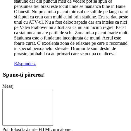
statiune dar din punctul meu de vedere pot sa spun ca
pensiunea trei brazi este locul unde se mananca bine in Baile
Olanesti. Nu prea mi-a placut mirosul de sulf de pe langa rauri
si faptul ca erau cam multi caini prin statiune. Era sa dau peste
unul cu ATV-ul. Nu a fost deloc zapada dar am inteles ca nici
pe Valea Prahovei nu a fost asa ca nu am niciun regret. Pacat
ca statiunea nu are partii de schi. Zona mi-a placut foarte mult.
Statiunea este o fundatura inconjurata de munti. Aerul este
foarte curat. O excelenta zona de relaxare pe care o recomand
in special persoanelor stresate. Drumurile sunt destul de
proaste, probabil ca au primari care se ocupa cu altceva.
Răspunde
↓
Spune-ți părerea!
Mesaj
Poți folosi tag-urile
HTML
următoare: