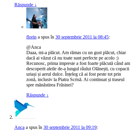
Răspunde
↓
florin
a spus
în
30 septembrie 2011 la 08:45
:
@Anca
Daaa, mi-a plăcut. Am rămas cu un gust plăcut, chiar
dacă ai văzut că nu toate sunt perfecte pe acolo :)
Recunosc, prima impresie a fost foarte plăcută când am
descoperit aleile de-a lungul râului Olănești, cu copacii
uriași și aerul dulce. Înțeleg că ai fost peste tot prin
zonă, inclusiv la Piatra Scrisă. Ai continuat și traseul
spre mănăstirea Frăsinei?
Răspunde
↓
Anca
a spus
în
30 septembrie 2011 la 09:19
: