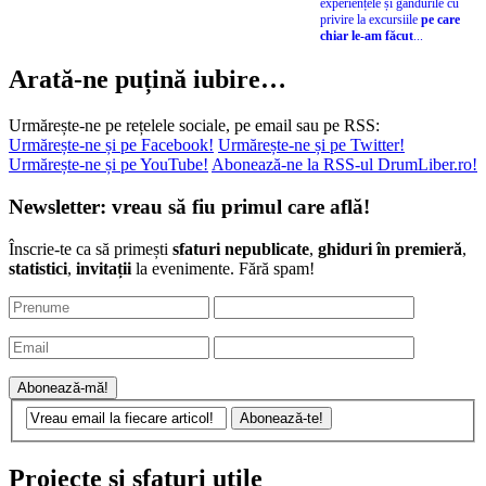
experiențele și gândurile cu
privire la excursiile
pe care
chiar le-am făcut
...
Arată-ne puțină iubire…
Urmărește-ne pe rețelele sociale, pe email sau pe RSS:
Urmărește-ne și pe Facebook!
Urmărește-ne și pe Twitter!
Urmărește-ne și pe YouTube!
Abonează-ne la RSS-ul DrumLiber.ro!
Newsletter: vreau să fiu primul care află!
Înscrie-te ca să primești
sfaturi nepublicate
,
ghiduri în premieră
,
statistici
,
invitații
la evenimente. Fără spam!
Proiecte și sfaturi utile