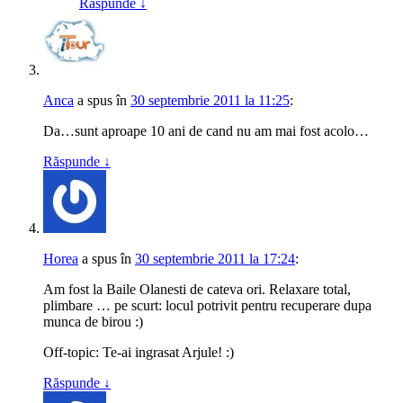
Răspunde
↓
Anca
a spus
în
30 septembrie 2011 la 11:25
:
Da…sunt aproape 10 ani de cand nu am mai fost acolo…
Răspunde
↓
Horea
a spus
în
30 septembrie 2011 la 17:24
:
Am fost la Baile Olanesti de cateva ori. Relaxare total,
plimbare … pe scurt: locul potrivit pentru recuperare dupa
munca de birou :)
Off-topic: Te-ai ingrasat Arjule! :)
Răspunde
↓