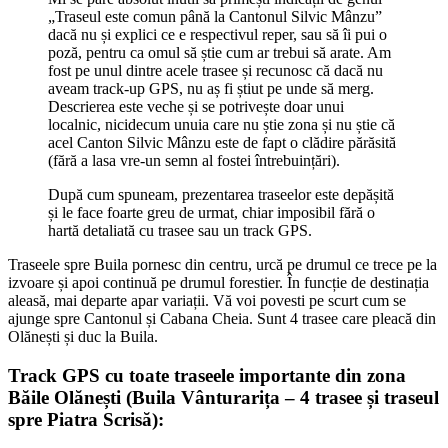
„Traseul este comun până la Cantonul Silvic Mânzu”
dacă nu și explici ce e respectivul reper, sau să îi pui o
poză, pentru ca omul să știe cum ar trebui să arate. Am
fost pe unul dintre acele trasee și recunosc că dacă nu
aveam track-up GPS, nu aș fi știut pe unde să merg.
Descrierea este veche și se potrivește doar unui
localnic, nicidecum unuia care nu știe zona și nu știe că
acel Canton Silvic Mânzu este de fapt o clădire părăsită
(fără a lasa vre-un semn al fostei întrebuințări).
După cum spuneam, prezentarea traseelor este depășită
și le face foarte greu de urmat, chiar imposibil fără o
hartă detaliată cu trasee sau un track GPS.
Traseele spre Buila pornesc din centru, urcă pe drumul ce trece pe la
izvoare și apoi continuă pe drumul forestier. În funcție de destinația
aleasă, mai departe apar variații. Vă voi povesti pe scurt cum se
ajunge spre Cantonul și Cabana Cheia. Sunt 4 trasee care pleacă din
Olănești și duc la Buila.
Track GPS cu toate traseele importante din zona
Băile Olănești (Buila Vânturarița – 4 trasee și traseul
spre Piatra Scrisă):