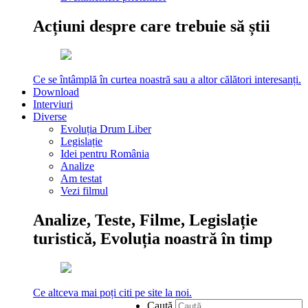
Acțiuni despre care trebuie să știi
Ce se întâmplă în curtea noastră sau a altor călători interesanți.
Download
Interviuri
Diverse
Evoluția Drum Liber
Legislație
Idei pentru România
Analize
Am testat
Vezi filmul
Analize, Teste, Filme, Legislație
turistică, Evoluția noastră în timp
Ce altceva mai poți citi pe site la noi.
Caută