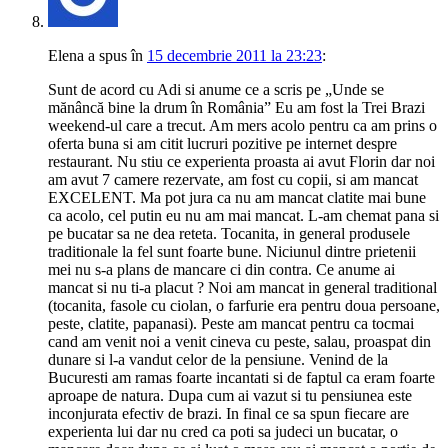
Elena
a spus
în
15 decembrie 2011 la 23:23
:
Sunt de acord cu Adi si anume ce a scris pe „Unde se
mănâncă bine la drum în România” Eu am fost la Trei Brazi
weekend-ul care a trecut. Am mers acolo pentru ca am prins o
oferta buna si am citit lucruri pozitive pe internet despre
restaurant. Nu stiu ce experienta proasta ai avut Florin dar noi
am avut 7 camere rezervate, am fost cu copii, si am mancat
EXCELENT. Ma pot jura ca nu am mancat clatite mai bune
ca acolo, cel putin eu nu am mai mancat. L-am chemat pana si
pe bucatar sa ne dea reteta. Tocanita, in general produsele
traditionale la fel sunt foarte bune. Niciunul dintre prietenii
mei nu s-a plans de mancare ci din contra. Ce anume ai
mancat si nu ti-a placut ? Noi am mancat in general traditional
(tocanita, fasole cu ciolan, o farfurie era pentru doua persoane,
peste, clatite, papanasi). Peste am mancat pentru ca tocmai
cand am venit noi a venit cineva cu peste, salau, proaspat din
dunare si l-a vandut celor de la pensiune. Venind de la
Bucuresti am ramas foarte incantati si de faptul ca eram foarte
aproape de natura. Dupa cum ai vazut si tu pensiunea este
inconjurata efectiv de brazi. In final ce sa spun fiecare are
experienta lui dar nu cred ca poti sa judeci un bucatar, o