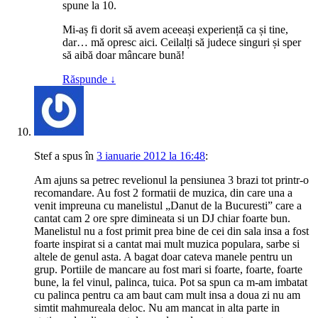
spune la 10.
Mi-aș fi dorit să avem aceeași experiență ca și tine,
dar… mă opresc aici. Ceilalți să judece singuri și sper
să aibă doar mâncare bună!
Răspunde
↓
Stef
a spus
în
3 ianuarie 2012 la 16:48
:
Am ajuns sa petrec revelionul la pensiunea 3 brazi tot printr-o
recomandare. Au fost 2 formatii de muzica, din care una a
venit impreuna cu manelistul „Danut de la Bucuresti” care a
cantat cam 2 ore spre dimineata si un DJ chiar foarte bun.
Manelistul nu a fost primit prea bine de cei din sala insa a fost
foarte inspirat si a cantat mai mult muzica populara, sarbe si
altele de genul asta. A bagat doar cateva manele pentru un
grup. Portiile de mancare au fost mari si foarte, foarte, foarte
bune, la fel vinul, palinca, tuica. Pot sa spun ca m-am imbatat
cu palinca pentru ca am baut cam mult insa a doua zi nu am
simtit mahmureala deloc. Nu am mancat in alta parte in