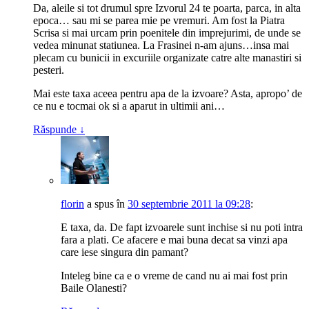
Da, aleile si tot drumul spre Izvorul 24 te poarta, parca, in alta
epoca… sau mi se parea mie pe vremuri. Am fost la Piatra
Scrisa si mai urcam prin poenitele din imprejurimi, de unde se
vedea minunat statiunea. La Frasinei n-am ajuns…insa mai
plecam cu bunicii in excuriile organizate catre alte manastiri si
pesteri.
Mai este taxa aceea pentru apa de la izvoare? Asta, apropo’ de
ce nu e tocmai ok si a aparut in ultimii ani…
Răspunde
↓
florin
a spus
în
30 septembrie 2011 la 09:28
:
E taxa, da. De fapt izvoarele sunt inchise si nu poti intra
fara a plati. Ce afacere e mai buna decat sa vinzi apa
care iese singura din pamant?
Inteleg bine ca e o vreme de cand nu ai mai fost prin
Baile Olanesti?