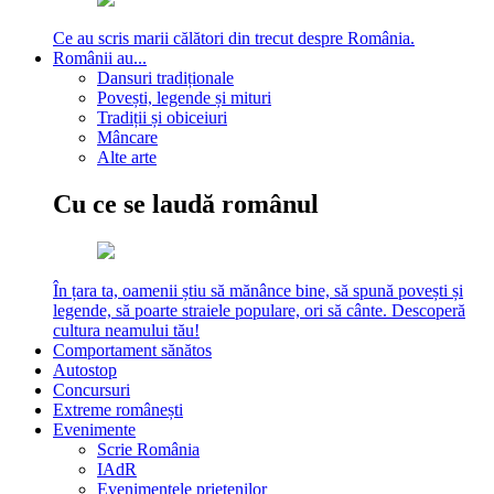
Ce au scris marii călători din trecut despre România.
Românii au...
Dansuri tradiționale
Povești, legende și mituri
Tradiții și obiceiuri
Mâncare
Alte arte
Cu ce se laudă românul
În țara ta, oamenii știu să mănânce bine, să spună povești și
legende, să poarte straiele populare, ori să cânte. Descoperă
cultura neamului tău!
Comportament sănătos
Autostop
Concursuri
Extreme românești
Evenimente
Scrie România
IAdR
Evenimentele prietenilor