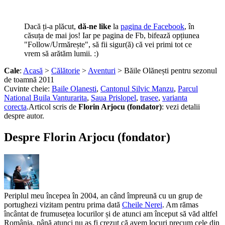
Dacă ți-a plăcut,
dă-ne like
la
pagina de Facebook
, în
căsuța de mai jos! Iar pe pagina de Fb, bifează opțiunea
"Follow/Urmărește", să fii sigur(ă) că vei primi tot ce
vrem să arătăm lumii. :)
Cale
:
Acasă
>
Călătorie
>
Aventuri
> Băile Olănești pentru sezonul
de toamnă 2011
Cuvinte cheie:
Baile Olanesti
,
Cantonul Silvic Manzu
,
Parcul
National Buila Vanturarita
,
Saua Prislopel
,
trasee
,
varianta
corecta
.
Articol scris de
Florin Arjocu (fondator)
:
vezi detalii
despre autor.
Despre Florin Arjocu (fondator)
Periplul meu începea în 2004, an când împreună cu un grup de
portughezi vizitam pentru prima dată
Cheile Nerei
. Am rămas
încântat de frumusețea locurilor și de atunci am început să văd altfel
România, până atunci nu aș fi crezut că avem locuri precum cele din