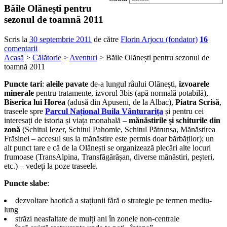
Băile Olănești pentru
sezonul de toamnă 2011
Scris la
30 septembrie 2011
de către
Florin Arjocu (fondator)
16
comentarii
Acasă
>
Călătorie
>
Aventuri
> Băile Olănești pentru sezonul de
toamnă 2011
Puncte tari
:
aleile pavate
de-a lungul râului Olănești,
izvoarele
minerale
pentru tratamente, izvorul 3bis (apă normală potabilă),
Biserica lui Horea
(adusă din Apuseni, de la Albac),
Piatra Scrisă
,
traseele spre
Parcul Național Buila Vânturarița
și pentru cei
interesați de istoria și viața monahală –
mănăstirile și schiturile din
zonă
(Schitul Iezer, Schitul Pahomie, Schitul Pătrunsa, Mănăstirea
Frăsinei – accesul sus la mănăstire este permis doar bărbăților); un
alt punct tare e că de la Olănești se organizează plecări alte locuri
frumoase (TransAlpina, Transfăgărășan, diverse mănăstiri, peșteri,
etc.) – vedeți la poze traseele.
Puncte slabe
:
dezvoltare haotică a stațiunii fără o strategie pe termen mediu-
lung
străzi neasfaltate de mulți ani în zonele non-centrale