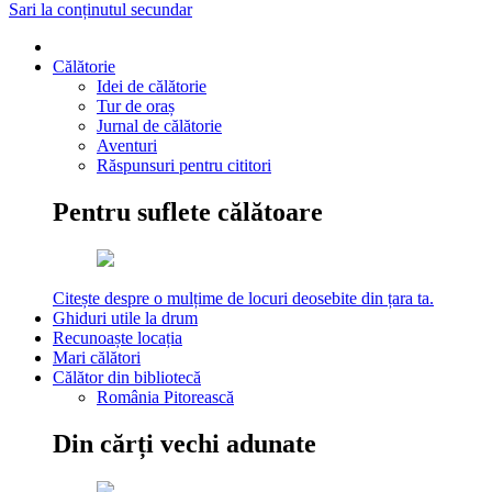
Sari la conținutul secundar
Călătorie
Idei de călătorie
Tur de oraș
Jurnal de călătorie
Aventuri
Răspunsuri pentru cititori
Pentru suflete călătoare
Citește despre o mulțime de locuri deosebite din țara ta.
Ghiduri utile la drum
Recunoaște locația
Mari călători
Călător din bibliotecă
România Pitorească
Din cărți vechi adunate