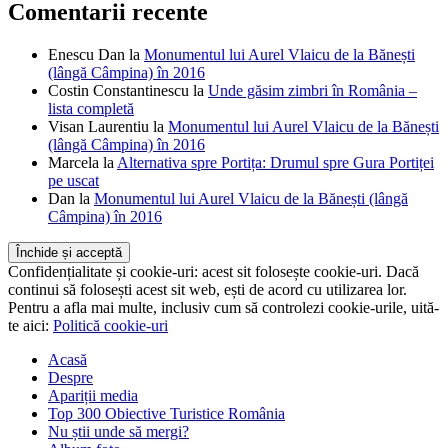
Comentarii recente
Enescu Dan
la
Monumentul lui Aurel Vlaicu de la Bănești
(lângă Câmpina) în 2016
Costin Constantinescu
la
Unde găsim zimbri în România –
lista completă
Visan Laurentiu
la
Monumentul lui Aurel Vlaicu de la Bănești
(lângă Câmpina) în 2016
Marcela
la
Alternativa spre Portița: Drumul spre Gura Portiței
pe uscat
Dan
la
Monumentul lui Aurel Vlaicu de la Bănești (lângă
Câmpina) în 2016
Confidențialitate și cookie-uri: acest sit folosește cookie-uri. Dacă
continui să folosești acest sit web, ești de acord cu utilizarea lor.
Pentru a afla mai multe, inclusiv cum să controlezi cookie-urile, uită-
te aici:
Politică cookie-uri
Acasă
Despre
Apariții media
Top 300 Obiective Turistice România
Nu știi unde să mergi?