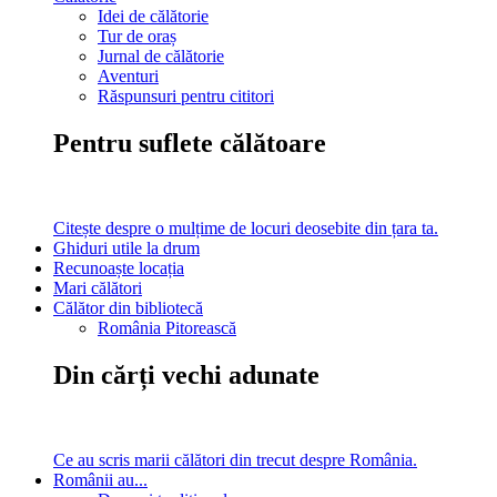
Idei de călătorie
Tur de oraș
Jurnal de călătorie
Aventuri
Răspunsuri pentru cititori
Pentru suflete călătoare
Citește despre o mulțime de locuri deosebite din țara ta.
Ghiduri utile la drum
Recunoaște locația
Mari călători
Călător din bibliotecă
România Pitorească
Din cărți vechi adunate
Ce au scris marii călători din trecut despre România.
Românii au...