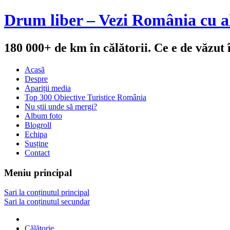
Drum liber – Vezi România cu al
180 000+ de km în călătorii. Ce e de văzut
Acasă
Despre
Apariții media
Top 300 Obiective Turistice România
Nu știi unde să mergi?
Album foto
Blogroll
Echipa
Susține
Contact
Meniu principal
Sari la conținutul principal
Sari la conținutul secundar
Călătorie