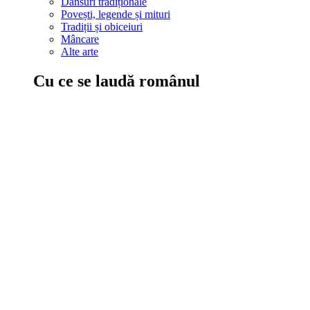
Dansuri tradiționale
Povești, legende și mituri
Tradiții și obiceiuri
Mâncare
Alte arte
Cu ce se laudă românul
În țara ta, oamenii știu să mănânce bine, să spună povești și leg
Comportament sănătos
Autostop
Concursuri
Extreme românești
Evenimente
Scrie România
IAdR
Evenimentele prietenilor
Acțiuni despre care trebuie să știi