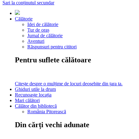
Sari la conținutul secundar
Călătorie
Idei de călătorie
Tur de oraș
Jurnal de călătorie
Aventuri
Răspunsuri pentru cititori
Pentru suflete călătoare
Citește despre o mulțime de locuri deosebite din țara ta.
Ghiduri utile la drum
Recunoaște locația
Mari călători
Călător din bibliotecă
România Pitorească
Din cărți vechi adunate