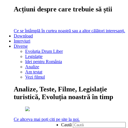
Acțiuni despre care trebuie să știi
Ce se întâmplă în curtea noastră sau a altor călători interesanți.
Download
Interviuri
Diverse
Evoluția Drum Liber
Legislație
Idei pentru România
Analize
Am testat
Vezi filmul
Analize, Teste, Filme, Legislație
turistică, Evoluția noastră în timp
Ce altceva mai poți citi pe site la noi.
Caută