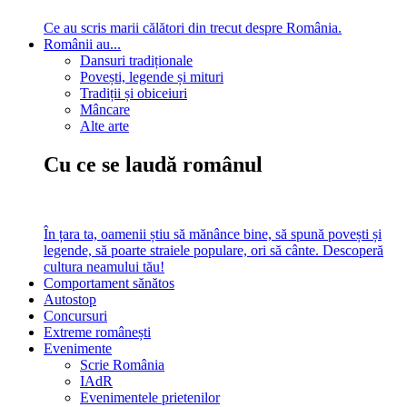
Ce au scris marii călători din trecut despre România.
Românii au...
Dansuri tradiționale
Povești, legende și mituri
Tradiții și obiceiuri
Mâncare
Alte arte
Cu ce se laudă românul
În țara ta, oamenii știu să mănânce bine, să spună povești și
legende, să poarte straiele populare, ori să cânte. Descoperă
cultura neamului tău!
Comportament sănătos
Autostop
Concursuri
Extreme românești
Evenimente
Scrie România
IAdR
Evenimentele prietenilor