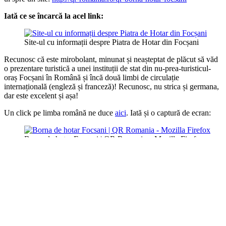
Iată ce se încarcă la acel link:
Site-ul cu informații despre Piatra de Hotar din Focșani
Recunosc că este mirobolant, minunat și neașteptat de plăcut să văd
o prezentare turistică a unei instituții de stat din nu-prea-turisticul-
oraș Focșani în Română și încă două limbi de circulație
internațională (engleză și franceză)! Recunosc, nu strica și germana,
dar este excelent și așa!
Un click pe limba română ne duce
aici
. Iată și o captură de ecran:
Borna de hotar Focsani | QR Romania – Mozilla Firefox
Creditele merg la:
1. Cei cu inițiativa tehnologică:
QR România
2. Datele, documentația, inițiativa locală:
Direcția Județeană pentru
Cultură și Patrimoniu Național Vrancea
și
Asociaţia Potpourri –
Focşani
3. Cei care adaugă monumentele în hărțile Google: Comunitatea
Editorilor Google Maps România. I-ați cunoscut deja pe
Radu și pe
Cătălin
.