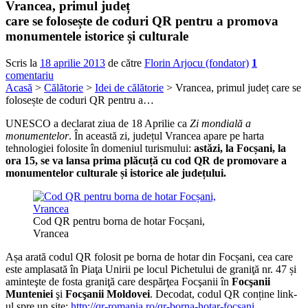
Vrancea, primul județ
care se folosește de coduri QR pentru a promova
monumentele istorice și culturale
Scris la
18 aprilie 2013
de către
Florin Arjocu (fondator)
1
comentariu
Acasă
>
Călătorie
>
Idei de călătorie
> Vrancea, primul județ care se
folosește de coduri QR pentru a…
UNESCO a declarat ziua de 18 Aprilie ca
Zi mondială a
monumentelor
. În această zi, județul Vrancea apare pe harta
tehnologiei folosite în domeniul turismului:
astăzi, la Focșani, la
ora 15, se va lansa prima plăcuță cu cod QR de promovare a
monumentelor culturale și istorice ale județului.
Cod QR pentru borna de hotar Focșani,
Vrancea
Așa arată codul QR folosit pe borna de hotar din Focșani, cea care
este amplasată în Piaţa Unirii pe locul Pichetului de graniţă nr. 47 și
aminteşte de fosta graniţă care despărţea Focşanii în
Focşanii
Munteniei
şi
Focşanii Moldovei
. Decodat, codul QR conține link-
ul spre un site:
http://qr-romania.ro/qr-borna-hotar-focsani