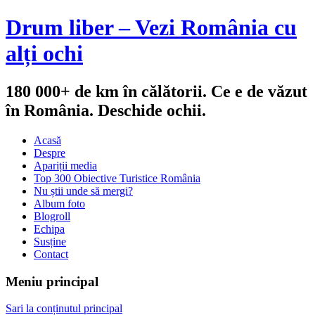
Drum liber – Vezi România cu
alți ochi
180 000+ de km în călătorii. Ce e de văzut
în România. Deschide ochii.
Acasă
Despre
Apariții media
Top 300 Obiective Turistice România
Nu știi unde să mergi?
Album foto
Blogroll
Echipa
Susține
Contact
Meniu principal
Sari la conținutul principal