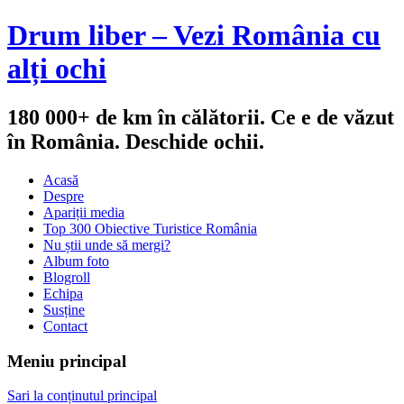
Drum liber – Vezi România cu
alți ochi
180 000+ de km în călătorii. Ce e de văzut
în România. Deschide ochii.
Acasă
Despre
Apariții media
Top 300 Obiective Turistice România
Nu știi unde să mergi?
Album foto
Blogroll
Echipa
Susține
Contact
Meniu principal
Sari la conținutul principal