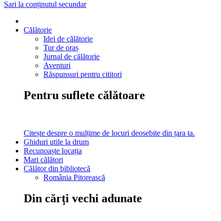
Sari la conținutul secundar
Călătorie
Idei de călătorie
Tur de oraș
Jurnal de călătorie
Aventuri
Răspunsuri pentru cititori
Pentru suflete călătoare
Citește despre o mulțime de locuri deosebite din țara ta.
Ghiduri utile la drum
Recunoaște locația
Mari călători
Călător din bibliotecă
România Pitorească
Din cărți vechi adunate