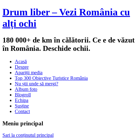
Drum liber – Vezi România cu
alți ochi
180 000+ de km în călătorii. Ce e de văzut
în România. Deschide ochii.
Acasă
Despre
Apariții media
Top 300 Obiective Turistice România
Nu știi unde să mergi?
Album foto
Blogroll
Echipa
Susține
Contact
Meniu principal
Sari la conținutul principal