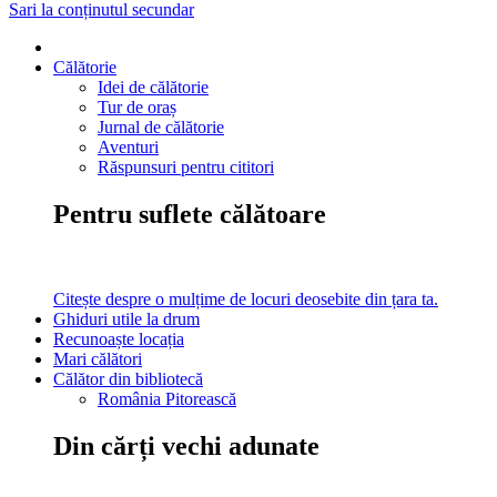
Sari la conținutul secundar
Călătorie
Idei de călătorie
Tur de oraș
Jurnal de călătorie
Aventuri
Răspunsuri pentru cititori
Pentru suflete călătoare
Citește despre o mulțime de locuri deosebite din țara ta.
Ghiduri utile la drum
Recunoaște locația
Mari călători
Călător din bibliotecă
România Pitorească
Din cărți vechi adunate