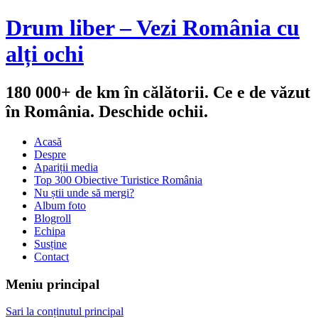
Drum liber – Vezi România cu
alți ochi
180 000+ de km în călătorii. Ce e de văzut
în România. Deschide ochii.
Acasă
Despre
Apariții media
Top 300 Obiective Turistice România
Nu știi unde să mergi?
Album foto
Blogroll
Echipa
Susține
Contact
Meniu principal
Sari la conținutul principal