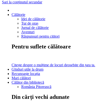
Sari la conținutul secundar
Călătorie
Idei de călătorie
Tur de oraș
Jurnal de călătorie
Aventuri
Răspunsuri pentru cititori
Pentru suflete călătoare
Citește despre o mulțime de locuri deosebite din țara ta.
Ghiduri utile la drum
Recunoaște locația
Mari călători
Călător din bibliotecă
România Pitorească
Din cărți vechi adunate