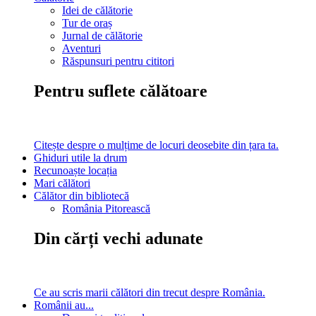
Idei de călătorie
Tur de oraș
Jurnal de călătorie
Aventuri
Răspunsuri pentru cititori
Pentru suflete călătoare
Citește despre o mulțime de locuri deosebite din țara ta.
Ghiduri utile la drum
Recunoaște locația
Mari călători
Călător din bibliotecă
România Pitorească
Din cărți vechi adunate
Ce au scris marii călători din trecut despre România.
Românii au...