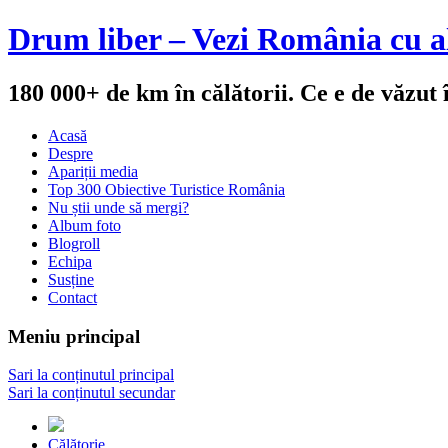
Drum liber – Vezi România cu al
180 000+ de km în călătorii. Ce e de văzut
Acasă
Despre
Apariții media
Top 300 Obiective Turistice România
Nu știi unde să mergi?
Album foto
Blogroll
Echipa
Susține
Contact
Meniu principal
Sari la conținutul principal
Sari la conținutul secundar
Călătorie