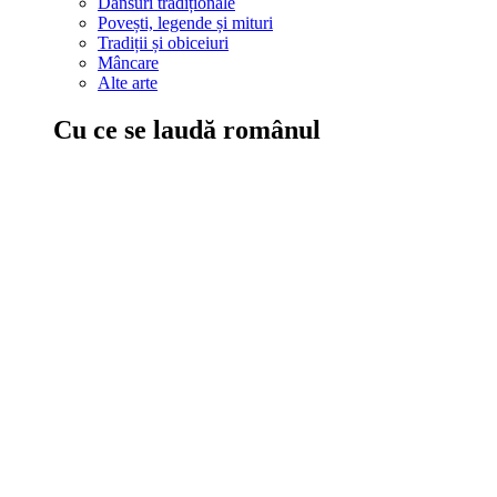
Dansuri tradiționale
Povești, legende și mituri
Tradiții și obiceiuri
Mâncare
Alte arte
Cu ce se laudă românul
În țara ta, oamenii știu să mănânce bine, să spună povești și leg
Comportament sănătos
Autostop
Concursuri
Extreme românești
Evenimente
Scrie România
IAdR
Evenimentele prietenilor
Acțiuni despre care trebuie să știi