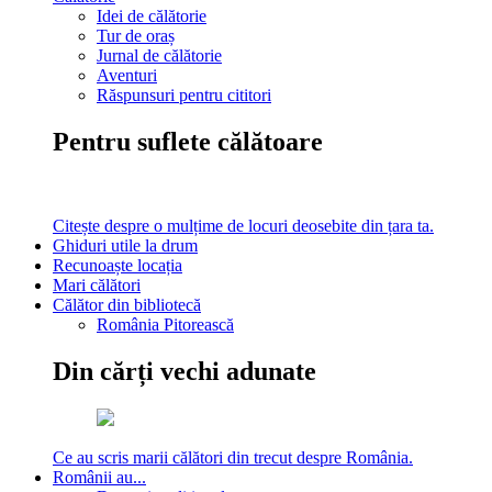
Idei de călătorie
Tur de oraș
Jurnal de călătorie
Aventuri
Răspunsuri pentru cititori
Pentru suflete călătoare
Citește despre o mulțime de locuri deosebite din țara ta.
Ghiduri utile la drum
Recunoaște locația
Mari călători
Călător din bibliotecă
România Pitorească
Din cărți vechi adunate
Ce au scris marii călători din trecut despre România.
Românii au...