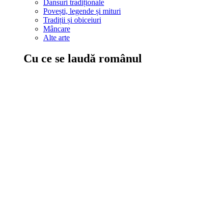
Dansuri tradiționale
Povești, legende și mituri
Tradiții și obiceiuri
Mâncare
Alte arte
Cu ce se laudă românul
În țara ta, oamenii știu să mănânce bine, să spună povești și leg
Comportament sănătos
Autostop
Concursuri
Extreme românești
Evenimente
Scrie România
IAdR
Evenimentele prietenilor
Acțiuni despre care trebuie să știi