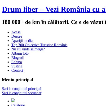
Drum liber – Vezi România cu al
180 000+ de km în călătorii. Ce e de văzut
Acasă
Despre
Apariții media
Top 300 Obiective Turistice România
Nu știi unde să mergi?
Album foto
Blogroll
Echipa
Susține
Contact
Meniu principal
Sari la conținutul principal
Sari la conținutul secundar
Călătorie