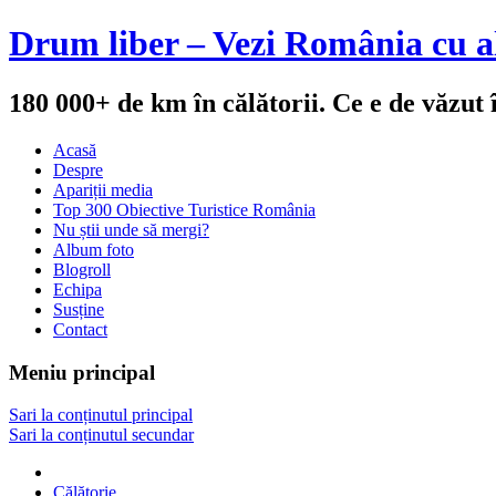
Drum liber – Vezi România cu al
180 000+ de km în călătorii. Ce e de văzut
Acasă
Despre
Apariții media
Top 300 Obiective Turistice România
Nu știi unde să mergi?
Album foto
Blogroll
Echipa
Susține
Contact
Meniu principal
Sari la conținutul principal
Sari la conținutul secundar
Călătorie