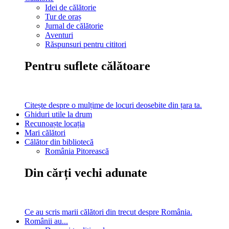
Idei de călătorie
Tur de oraș
Jurnal de călătorie
Aventuri
Răspunsuri pentru cititori
Pentru suflete călătoare
Citește despre o mulțime de locuri deosebite din țara ta.
Ghiduri utile la drum
Recunoaște locația
Mari călători
Călător din bibliotecă
România Pitorească
Din cărți vechi adunate
Ce au scris marii călători din trecut despre România.
Românii au...