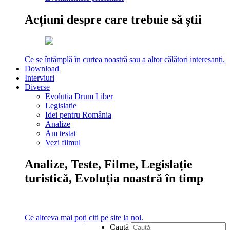
Acțiuni despre care trebuie să știi
Ce se întâmplă în curtea noastră sau a altor călători interesanți.
Download
Interviuri
Diverse
Evoluția Drum Liber
Legislație
Idei pentru România
Analize
Am testat
Vezi filmul
Analize, Teste, Filme, Legislație
turistică, Evoluția noastră în timp
Ce altceva mai poți citi pe site la noi.
Caută