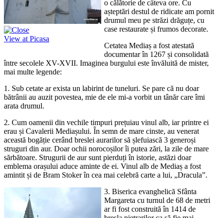
o călătorie de câteva ore. Cu
așteptări destul de ridicate am pornit
drumul meu pe străzi drăguțe, cu
case restaurate și frumos decorate.
View at Picasa
Cetatea Mediaș a fost atestată
documentar în 1267 și consolidată
între secolele XV-XVII. Imaginea burgului este învăluită de mister,
mai multe legende:
1. Sub cetate ar exista un labirint de tuneluri. Se pare că nu doar
bătrânii au auzit povestea, mie de ele mi-a vorbit un tânăr care îmi
arata drumul.
2. Cum oamenii din vechile timpuri prețuiau vinul alb, iar printre ei
erau și Cavalerii Mediașului. În semn de mare cinste, au venerat
această bogăție cerând breslei aurarilor să șlefuiască 3 generoși
struguri din aur. Doar ochii norocoșilor îi putea zări, la zile de mare
sărbătoare. Strugurii de aur sunt pierduți în istorie, astăzi doar
emblema orașului aduce aminte de ei. Vinul alb de Mediaș a fost
amintit și de Bram Stoker în cea mai celebră carte a lui, „Dracula”.
3. Biserica evanghelică Sfânta
Margareta cu turnul de 68 de metri
ar fi fost construită în 1414 de
bresla pietrarilor ca să fie mai