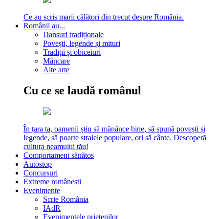
Ce au scris marii călători din trecut despre România.
Românii au...
Dansuri tradiționale
Povești, legende și mituri
Tradiții și obiceiuri
Mâncare
Alte arte
Cu ce se laudă românul
În țara ta, oamenii știu să mănânce bine, să spună povești și
legende, să poarte straiele populare, ori să cânte. Descoperă
cultura neamului tău!
Comportament sănătos
Autostop
Concursuri
Extreme românești
Evenimente
Scrie România
IAdR
Evenimentele prietenilor