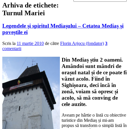
Arhiva de etichete:
Turnul Mariei
Legendele și spiritul Mediașului – Cetatea Mediaș și
poveștile ei
Scris la
11 martie 2010
de către
Florin Arjocu (fondator)
3
comentarii
Din Mediaș știu 2 oameni.
Amândoi sunt mândri de
orașul natal și de ce poate fi
văzut acolo. Fiind în
Sighișoara, deci încă în
zonă, voiam să opresc și
acolo, să mă conving de
cele auzite.
Aveam pe hârtie o listă cu obiective
turistice din Mediaș și mi-am
propus să transform o simplă listă în