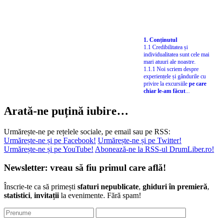
1. Conținutul
1.1 Credibilitatea și
individualitatea sunt cele mai
mari atuuri ale noastre.
1.1.1 Noi scriem despre
experiențele și gândurile cu
privire la excursiile
pe care
chiar le-am făcut
...
Arată-ne puțină iubire…
Urmărește-ne pe rețelele sociale, pe email sau pe RSS:
Urmărește-ne și pe Facebook!
Urmărește-ne și pe Twitter!
Urmărește-ne și pe YouTube!
Abonează-ne la RSS-ul DrumLiber.ro!
Newsletter: vreau să fiu primul care află!
Înscrie-te ca să primești
sfaturi nepublicate
,
ghiduri în premieră
,
statistici
,
invitații
la evenimente. Fără spam!