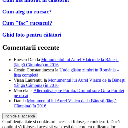
Cum aleg un rucsac?
Cum "fac" rucsacul?
Ghid foto pentru călători
Comentarii recente
Enescu Dan
la
Monumentul lui Aurel Vlaicu de la Bănești
(lângă Câmpina) în 2016
Costin Constantinescu
la
Unde găsim zimbri în România –
lista completă
Visan Laurentiu
la
Monumentul lui Aurel Vlaicu de la Bănești
(lângă Câmpina) în 2016
Marcela
la
Alternativa spre Portița: Drumul spre Gura Portiței
pe uscat
Dan
la
Monumentul lui Aurel Vlaicu de la Bănești (lângă
Câmpina) în 2016
Confidențialitate și cookie-uri: acest sit folosește cookie-uri. Dacă
continui să folosești acest sit web, ești de acord cu utilizarea lor.