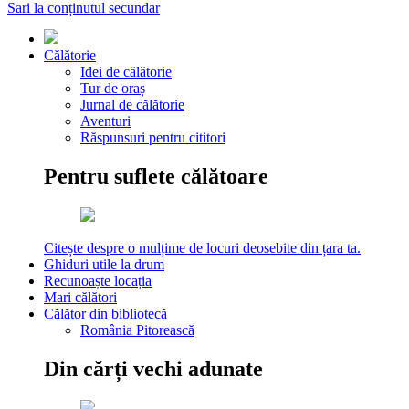
Sari la conținutul secundar
Călătorie
Idei de călătorie
Tur de oraș
Jurnal de călătorie
Aventuri
Răspunsuri pentru cititori
Pentru suflete călătoare
Citește despre o mulțime de locuri deosebite din țara ta.
Ghiduri utile la drum
Recunoaște locația
Mari călători
Călător din bibliotecă
România Pitorească
Din cărți vechi adunate