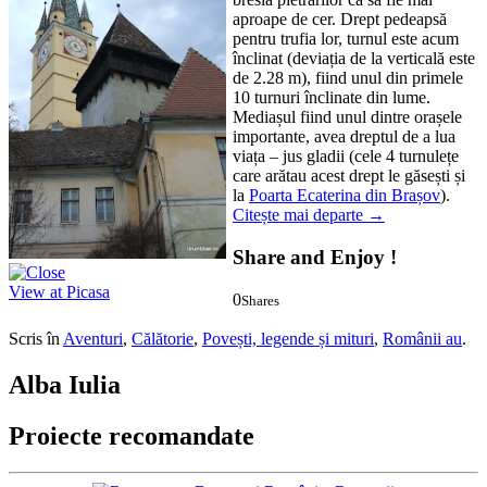
aproape de cer. Drept pedeapsă
pentru trufia lor, turnul este acum
înclinat (deviația de la verticală este
de 2.28 m), fiind unul din primele
10 turnuri înclinate din lume.
Mediașul fiind unul dintre orașele
importante, avea dreptul de a lua
viața – jus gladii (cele 4 turnulețe
care arătau acest drept le găsești și
la
Poarta Ecaterina din Brașov
).
Citește mai departe
→
Share and Enjoy !
View at Picasa
0
Shares
0
0
Scris în
Aventuri
,
Călătorie
,
Povești, legende și mituri
,
Românii au
.
Alba Iulia
Proiecte recomandate