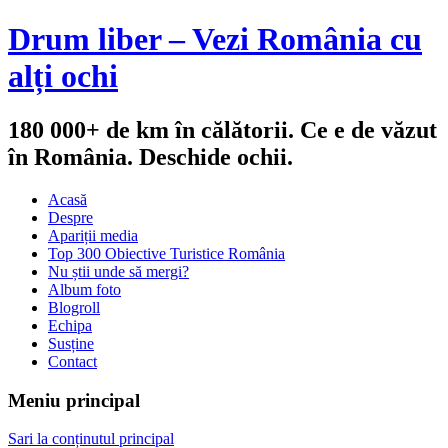
Drum liber – Vezi România cu
alți ochi
180 000+ de km în călătorii. Ce e de văzut
în România. Deschide ochii.
Acasă
Despre
Apariții media
Top 300 Obiective Turistice România
Nu știi unde să mergi?
Album foto
Blogroll
Echipa
Susține
Contact
Meniu principal
Sari la conținutul principal