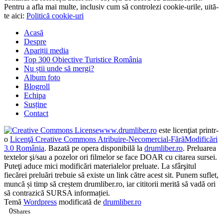
Pentru a afla mai multe, inclusiv cum să controlezi cookie-urile, uită-
te aici:
Politică cookie-uri
Acasă
Despre
Apariții media
Top 300 Obiective Turistice România
Nu știi unde să mergi?
Album foto
Blogroll
Echipa
Susține
Contact
www.drumliber.ro
este licenţiat printr-
o
Licenţă Creative Commons Atribuire-Necomercial-FărăModificări
3.0 România
. Bazată pe opera disponibilă la
drumliber.ro
. Preluarea
textelor şi/sau a pozelor ori filmelor se face DOAR cu citarea sursei.
Puteţi aduce mici modificări materialelor preluate. La sfârşitul
fiecărei preluări trebuie să existe un link către acest sit. Punem suflet,
muncă și timp să creștem drumliber.ro, iar cititorii merită să vadă ori
să contrazică SURSA informației.
Temă
Wordpress
modificată de
drumliber.ro
0
Shares
0