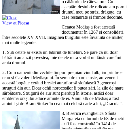
o călătorie de câteva ore. Cu
așteptări destul de ridicate am pornit
drumul meu pe străzi drăguțe, cu
case restaurate și frumos decorate.
View at Picasa
Cetatea Mediaș a fost atestată
documentar în 1267 și consolidată
între secolele XV-XVII. Imaginea burgului este învăluită de mister,
mai multe legende:
1. Sub cetate ar exista un labirint de tuneluri. Se pare că nu doar
bătrânii au auzit povestea, mie de ele mi-a vorbit un tânăr care îmi
arata drumul.
2. Cum oamenii din vechile timpuri prețuiau vinul alb, iar printre ei
erau și Cavalerii Mediașului. În semn de mare cinste, au venerat
această bogăție cerând breslei aurarilor să șlefuiască 3 generoși
struguri din aur. Doar ochii norocoșilor îi putea zări, la zile de mare
sărbătoare. Strugurii de aur sunt pierduți în istorie, astăzi doar
emblema orașului aduce aminte de ei. Vinul alb de Mediaș a fost
amintit și de Bram Stoker în cea mai celebră carte a lui, „Dracula”.
3. Biserica evanghelică Sfânta
Margareta cu turnul de 68 de metri
ar fi fost construită în 1414 de
bresla pietrarilor ca să fie mai