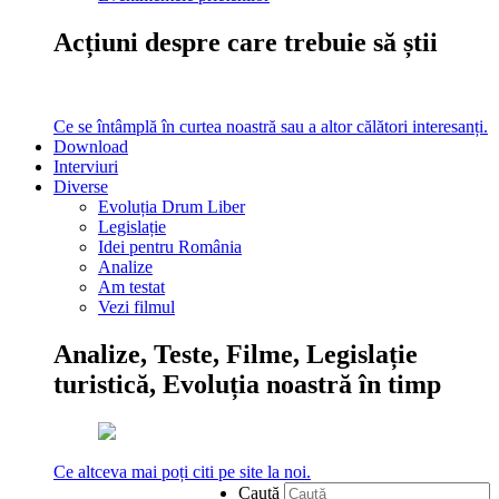
Acțiuni despre care trebuie să știi
Ce se întâmplă în curtea noastră sau a altor călători interesanți.
Download
Interviuri
Diverse
Evoluția Drum Liber
Legislație
Idei pentru România
Analize
Am testat
Vezi filmul
Analize, Teste, Filme, Legislație
turistică, Evoluția noastră în timp
Ce altceva mai poți citi pe site la noi.
Caută