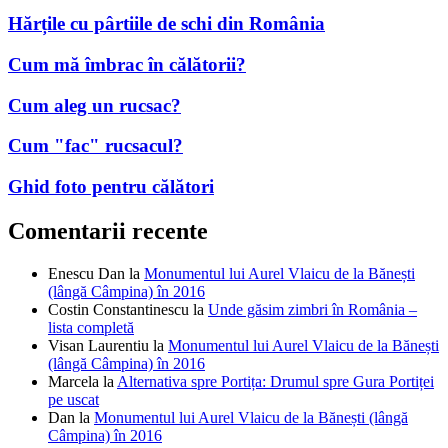
Hărțile cu pârtiile de schi din România
Cum mă îmbrac în călătorii?
Cum aleg un rucsac?
Cum "fac" rucsacul?
Ghid foto pentru călători
Comentarii recente
Enescu Dan
la
Monumentul lui Aurel Vlaicu de la Bănești
(lângă Câmpina) în 2016
Costin Constantinescu
la
Unde găsim zimbri în România –
lista completă
Visan Laurentiu
la
Monumentul lui Aurel Vlaicu de la Bănești
(lângă Câmpina) în 2016
Marcela
la
Alternativa spre Portița: Drumul spre Gura Portiței
pe uscat
Dan
la
Monumentul lui Aurel Vlaicu de la Bănești (lângă
Câmpina) în 2016