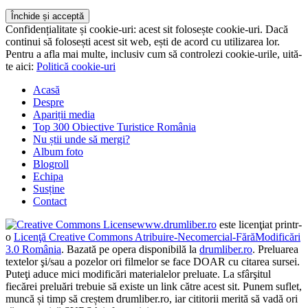
Confidențialitate și cookie-uri: acest sit folosește cookie-uri. Dacă
continui să folosești acest sit web, ești de acord cu utilizarea lor.
Pentru a afla mai multe, inclusiv cum să controlezi cookie-urile, uită-
te aici:
Politică cookie-uri
Acasă
Despre
Apariții media
Top 300 Obiective Turistice România
Nu știi unde să mergi?
Album foto
Blogroll
Echipa
Susține
Contact
www.drumliber.ro
este licenţiat printr-
o
Licenţă Creative Commons Atribuire-Necomercial-FărăModificări
3.0 România
. Bazată pe opera disponibilă la
drumliber.ro
. Preluarea
textelor şi/sau a pozelor ori filmelor se face DOAR cu citarea sursei.
Puteţi aduce mici modificări materialelor preluate. La sfârşitul
fiecărei preluări trebuie să existe un link către acest sit. Punem suflet,
muncă și timp să creștem drumliber.ro, iar cititorii merită să vadă ori