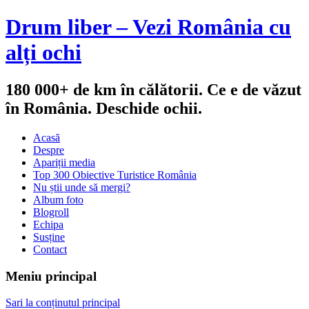
Drum liber – Vezi România cu
alți ochi
180 000+ de km în călătorii. Ce e de văzut
în România. Deschide ochii.
Acasă
Despre
Apariții media
Top 300 Obiective Turistice România
Nu știi unde să mergi?
Album foto
Blogroll
Echipa
Susține
Contact
Meniu principal
Sari la conținutul principal