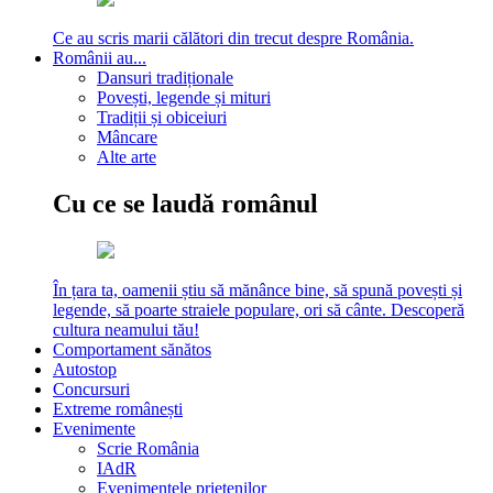
Ce au scris marii călători din trecut despre România.
Românii au...
Dansuri tradiționale
Povești, legende și mituri
Tradiții și obiceiuri
Mâncare
Alte arte
Cu ce se laudă românul
În țara ta, oamenii știu să mănânce bine, să spună povești și
legende, să poarte straiele populare, ori să cânte. Descoperă
cultura neamului tău!
Comportament sănătos
Autostop
Concursuri
Extreme românești
Evenimente
Scrie România
IAdR
Evenimentele prietenilor