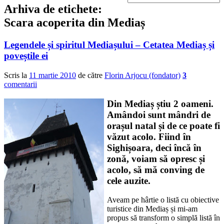
Arhiva de etichete:
Scara acoperita din Mediaș
Legendele și spiritul Mediașului – Cetatea Mediaș și
poveștile ei
Scris la
11 martie 2010
de către
Florin Arjocu (fondator)
3
comentarii
Din Mediaș știu 2 oameni.
Amândoi sunt mândri de
orașul natal și de ce poate fi
văzut acolo. Fiind în
Sighișoara, deci încă în
zonă, voiam să opresc și
acolo, să mă conving de
cele auzite.
Aveam pe hârtie o listă cu obiective
turistice din Mediaș și mi-am
propus să transform o simplă listă în