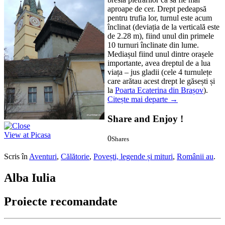
aproape de cer. Drept pedeapsă
pentru trufia lor, turnul este acum
înclinat (deviația de la verticală este
de 2.28 m), fiind unul din primele
10 turnuri înclinate din lume.
Mediașul fiind unul dintre orașele
importante, avea dreptul de a lua
viața – jus gladii (cele 4 turnulețe
care arătau acest drept le găsești și
la
Poarta Ecaterina din Brașov
).
Citește mai departe
→
Share and Enjoy !
View at Picasa
0
Shares
0
0
Scris în
Aventuri
,
Călătorie
,
Povești, legende și mituri
,
Românii au
.
Alba Iulia
Proiecte recomandate