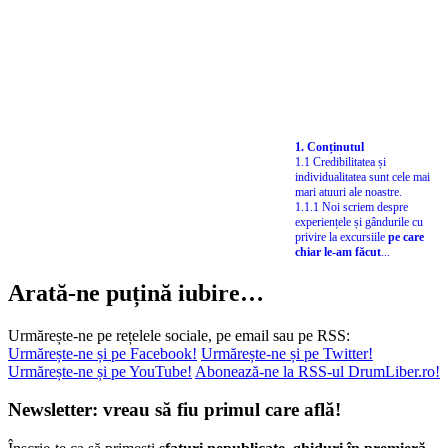
1. Conținutul
1.1 Credibilitatea și
individualitatea sunt cele mai
mari atuuri ale noastre.
1.1.1 Noi scriem despre
experiențele și gândurile cu
privire la excursiile
pe care
chiar le-am făcut
...
Arată-ne puțină iubire…
Urmărește-ne pe rețelele sociale, pe email sau pe RSS:
Urmărește-ne și pe Facebook!
Urmărește-ne și pe Twitter!
Urmărește-ne și pe YouTube!
Abonează-ne la RSS-ul DrumLiber.ro!
Newsletter: vreau să fiu primul care află!