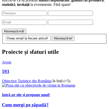
Înscrie-te ca să primești
sfaturi nepublicate
,
ghiduri în premieră
,
statistici
,
invitații
la evenimente. Fără spam!
Proiecte și sfaturi utile
Avem
593
Obiective Turistice din România
în listă (+5).
Intră pe site și propune unul!
Cum mergi pe zăpadă?