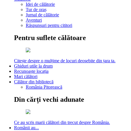
Idei de călătorie
Tur de oraș
Jurnal de călătorie
Aventuri
Răspunsuri pentru cititori
Pentru suflete călătoare
Citește despre o mulțime de locuri deosebite din țara ta.
Ghiduri utile la drum
Recunoaște locația
Mari călători
Călător din bibliotecă
România Pitorească
Din cărți vechi adunate
Ce au scris marii călători din trecut despre România.
Românii au...