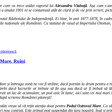
re care va trece astăzi vaporul lui
Alexandru Vlahuță
. Așa cum v-am 
ă
a anului 1901 ni se conturează atât de clară și de vie prin scrieri, pictu
ceputul Râzboiului de Independență. Ei bine, în anii 1877-1878, în cad
ile naționale ale României. Cu statutul de vasal al Imperiului Otoman,
pitorească
.
 Mare. Ruini
Mare și întreaga zonă ne vor fi străine, dacă pornim la drum pentru a re
ntrebi dacă lucrurile ar trebuie să fie așa sau dacă ar fi trebuit să
truit un lac de acumulare, un pod unic în lume; aici sunt cei mai mari stâl
după scrierea României pitorești!
stăzi vreau să vă rețin atenția doar pentru
Podul Ostrovul Mare
. Ca s
oduri nou contruit. Este primul pod suspendat din țara noastră, însă și 