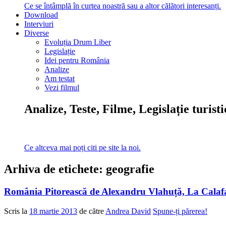
Ce se întâmplă în curtea noastră sau a altor călători interesanți.
Download
Interviuri
Diverse
Evoluția Drum Liber
Legislație
Idei pentru România
Analize
Am testat
Vezi filmul
Analize, Teste, Filme, Legislație turist
Ce altceva mai poți citi pe site la noi.
Arhiva de etichete:
geografie
România Pitorească de Alexandru Vlahuță, La Calaf
Scris la
18 martie 2013
de către
Andrea David
Spune-ți părerea!