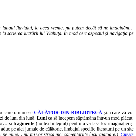
e-a lungul fluviului, la acea vreme, nu putem decât să ne imaginăm…
 la scrierea lucrării lui Vlahuță. În mod cert aspectul și navigația pe
, pe care o numesc
CĂLĂTOR DIN BIBLIOTECĂ
și-n care vă voi
 zi de luni din lună.
Luni
ca să începem săptămâna într-un mod plăcut,
elor… și
fragmente
(nu text integral) pentru a vă lăsa loc imaginației și
duc pe aici jurnale de călătorie, limbajul specific literaturii pe un site
hii pe mine… nu-mi vor strica nici comentariile încurajatoare!)
Citește