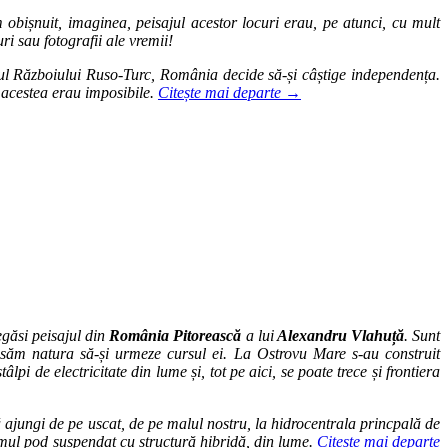
obișnuit, imaginea, peisajul acestor locuri erau, pe atunci, cu mult
ri sau fotografii ale vremii!
rul Războiului Ruso-Turc, România decide să-și câștige independența.
 acestea erau imposibile.
Citește mai departe
→
găsi peisajul din
România Pitorească
a lui
Alexandru Vlahuță
. Sunt
 lăsăm natura să-și urmeze cursul ei. La Ostrovu Mare s-au construit
pi de electricitate din lume și, tot pe aici, se poate trece și frontiera
ă ajungi de pe uscat, de pe malul nostru, la hidrocentrala princpală de
primul pod suspendat cu structură hibridă, din lume.
Citește mai departe