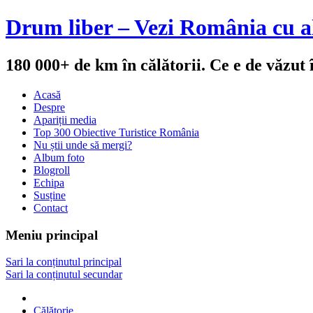
Drum liber – Vezi România cu al
180 000+ de km în călătorii. Ce e de văzut
Acasă
Despre
Apariții media
Top 300 Obiective Turistice România
Nu știi unde să mergi?
Album foto
Blogroll
Echipa
Susține
Contact
Meniu principal
Sari la conținutul principal
Sari la conținutul secundar
Călătorie