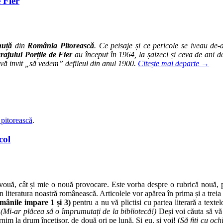
 Fier
huță
din
România Pitorească
. Ce peisaje și ce pericole se iveau d
rajului Porțile de Fier
au început în 1964, la șaizeci și ceva de ani de
 vă invit „să vedem” defileul din anul 1900.
Citește mai departe
→
pitorească
.
col
 vouă, cât și mie o nouă provocare. Este vorba despre o rubrică nouă
în literatura noastră românească. Articolele vor apărea în prima și a treia
mânile impare 1 și 3)
pentru a nu vă plictisi cu partea literară a text
.
(Mi-ar plăcea să o împrumutați de la bibliotecă!)
Deși voi căuta să vă a
m la drum încetișor, de două ori pe lună. Și eu, și voi! (
Să fiți cu oc