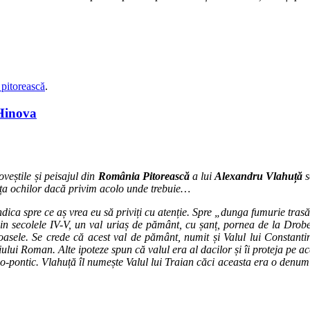
pitorească
.
Hinova
oveștile și peisajul din
România Pitorească
a lui
Alexandru Vlahuță
s
fața ochilor dacă privim acolo unde trebuie…
dica spre ce aș vrea eu să priviți cu atenție. Spre „dunga fumurie trasă
e din secolele IV-V, un val uriaș de pământ, cu șanț, pornea de la Drob
troasele. Se crede că acest val de pământ, numit și Valul lui Consta
iului Roman. Alte ipoteze spun că valul era al dacilor și îi proteja pe ac
o-pontic. Vlahuță îl numește Valul lui Traian căci aceasta era o denum