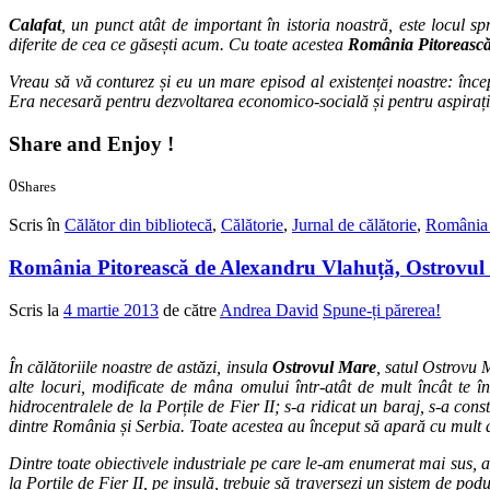
Calafat
, un punct atât de important în istoria noastră, este locul sp
diferite de cea ce găsești acum. Cu toate acestea
România Pitoreasc
Vreau să vă conturez și eu un mare episod al existenței noastre: în
Era necesară pentru dezvoltarea economico-socială și pentru aspirați
Share and Enjoy !
0
Shares
0
0
Scris în
Călător din bibliotecă
,
Călătorie
,
Jurnal de călătorie
,
România 
România Pitorească de Alexandru Vlahuță, Ostrovul
Scris la
4 martie 2013
de către
Andrea David
Spune-ți părerea!
În călătoriile noastre de astăzi, insula
Ostrovul Mare
, satul Ostrovu 
alte locuri, modificate de mâna omului într-atât de mult încât te î
hidrocentralele de la Porțile de Fier II; s-a ridicat un baraj, s-a cons
dintre România și Serbia. Toate acestea au început să apară cu mult 
Dintre toate obiectivele industriale pe care le-am enumerat mai sus, a
la Porțile de Fier II, pe insulă, trebuie să traversezi un sistem de p