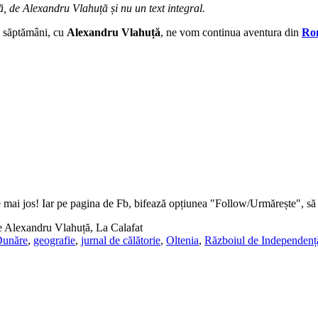
, de Alexandru Vlahuță și nu un text integral.
ă săptămâni, cu
Alexandru Vlahuță
, ne vom continua aventura din
Rom
e mai jos! Iar pe pagina de Fb, bifează opțiunea "Follow/Urmărește", să fi
 Alexandru Vlahuță, La Calafat
unăre
,
geografie
,
jurnal de călătorie
,
Oltenia
,
Războiul de Independenț