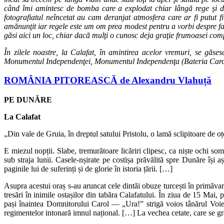
încât să trecem pe lângă Vidin unde stau toţi la apel şi salută pe lo
când îmi amintesc de bomba care a explodat chiar lângă rege şi de
fotografiatul neîncetat au cam deranjat atmosfera care ar fi putut f
amănunţit iar regele este um om prea modest pentru a vorbi despre fa
găsi aici un loc, chiar dacă mulţi o cunosc deja graţie frumoasei comp
În zilele noastre, la Calafat, în amintirea acelor vremuri, se g
Monumentul Independenţei, Monumentul Independenţa (Bateria Carol)
ROMÂNIA PITOREASCĂ de Alexandru Vlahuță
PE DUNĂRE
La Calafat
„Din vale de Gruia, în dreptul satului Pristolu, o lamă sclipitoare d
E miezul nopții. Slabe, tremurătoare licăriri clipesc, ca niște ochi
sub straja lunii. Casele-nșirate pe costișa prăvălită spre Dunăre își a
paginile lui de suferinți și de glorie în istoria țării. […]
Asupra acestui oraș s-au aruncat cele dintăi obuze turcești în primăvar
tresări în inimile ostașilor din tabăra Calafatului. În ziua de 15 Mai,
pași înaintea Domnitorului Carol — „Ura!” strigă voios tânărul Voievo
regimentelor intonară imnul național. […] La vechea cetate, care se g