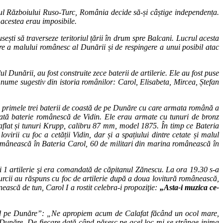
rul Războiului Ruso-Turc, România decide să-și câștige independența.
 acestea erau imposibile.
usești să traverseze teritoriul țării în drum spre Balcani.
Lucrul acesta
are a malului românesc al Dunării și de respingere a unui posibil atac
l Dunării, au fost construite zece baterii de artilerie. Ele au fost puse
nume sugestiv din istoria românilor: Carol, Elisabeta, Mircea, Ștefan
in primele trei baterii de coastă de pe Dunăre cu care armata română a
piată baterie românescă de Vidin. Ele erau armate cu tunuri de bronz
i aflat și tunuri Krupp, calibru 87 mm, model 1875.
În timp ce Bateria
virii cu foc a cetății Vidin, dar și a spațiului dintre cetate și malul
na românească în Bateria Carol, 60 de militari din marina românească în
i 1 artilerie şi era comandată de căpitanul Zănescu. La ora 19.30 s-a
Turcii au răspuns cu foc de artilerie după a doua lovitură românească,
nească de tun, Carol I a rostit celebra-i propoziţie:
„Asta-i muzica ce-
rind pe Dunăre”: „Ne apropiem acum de Calafat făcând un ocol mare,