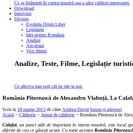
Ce se întâmplă în curtea noastră sau a altor călători interesanți.
Download
Interviuri
Diverse
Evoluția Drum Liber
Legislație
Idei pentru România
Analize
Am testat
Vezi filmul
Analize, Teste, Filme, Legislație turist
Ce altceva mai poți citi pe site la noi.
România Pitorească de Alexandru Vlahuță, La Calaf
Scris la
18 martie 2013
de către
Andrea David
Spune-ți părerea!
Acasă
>
Călătorie
>
Jurnal de călătorie
> România Pitorească de Alex
Calafat
, un punct atât de important în istoria noastră, este locul sp
diferite de cea ce găsești acum. Cu toate acestea
România Pitoreasc