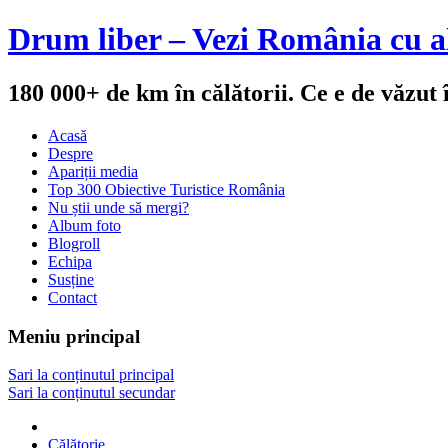
Drum liber – Vezi România cu al
180 000+ de km în călătorii. Ce e de văzut
Acasă
Despre
Apariții media
Top 300 Obiective Turistice România
Nu știi unde să mergi?
Album foto
Blogroll
Echipa
Susține
Contact
Meniu principal
Sari la conținutul principal
Sari la conținutul secundar
Călătorie