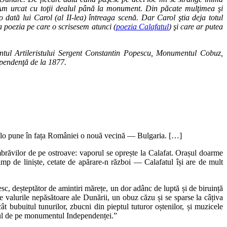
te Dunăre. De fiecare dată când păşesc pe acel loc mi se strânge inima
 Am urcat cu toţii dealul până la monument. Din păcate mulţimea şi
 dată lui Carol (al II-lea) întreaga scenă. Dar Carol ştia deja totul
 poezia pe care o scrisesem atunci (
poezia Calafatul
) şi care ar putea
ntul Artileristului Sergent Constantin Popescu, Monumentul Cobuz,
pendenţă de la 1877.
ncolo pune în fața României o nouă vecină — Bulgaria. […]
brăvilor de pe ostroave: vaporul se oprește la Calafat. Orașul doarme
 timp de liniște, cetate de apărare-n război — Calafatul își are de mult
sc, deșteptător de amintiri mărețe, un dor adânc de luptă și de biruință
te valurile nepăsătoare ale Dunării, un obuz căzu și se sparse la câțiva
 bubuitul tunurilor, zbucni din pieptul tuturor oștenilor, și muzicele
urul de pe monumentul Independenței.”