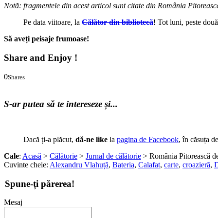
Notă: fragmentele din acest articol sunt citate din România Pitorească
Pe data viitoare, la
Călător din bibliotecă
! Tot luni, peste dou
Să aveți peisaje frumoase!
Share and Enjoy !
0
Shares
0
0
S-ar putea să te intereseze și...
Dacă ți-a plăcut,
dă-ne like
la
pagina de Facebook
, în căsuța d
Cale
:
Acasă
>
Călătorie
>
Jurnal de călătorie
> România Pitorească de
Cuvinte cheie:
Alexandru Vlahuță
,
Bateria
,
Calafat
,
carte
,
croazieră
,
D
Spune-ți părerea!
Mesaj