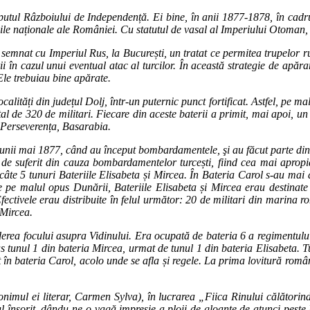
ceputul Râzboiului de Independență. Ei bine, în anii 1877-1878, în cad
ile naționale ale României. Cu statutul de vasal al Imperiului Otoman,
u semnat
cu Imperiul Rus
, la București, un tratat ce permitea trupelor r
 în cazul unui eventual atac al turcilor. În această strategie de apăr
Ele trebuiau bine apărate.
ități din județul Dolj, într-un puternic punct fortificat. Astfel, pe malu
 de 320 de militari. Fiecare din aceste baterii a primit, mai apoi, un 
 Perseverența, Basarabia.
l lunii mai 1877, când au început bombardamentele, şi au făcut parte d
t de suferit din cauza bombardamentelor turcești, fiind cea mai apro
câte 5 tunuri Bateriile Elisabeta și Mircea. În Bateria Carol s-au ma
 pe malul opus Dunării, Bateriile Elisabeta și Mircea erau destinate lo
i. Efectivele erau distribuite în felul următor: 20 de militari din mari
 Mircea.
derea focului asupra Vidinului. Era ocupată de bateria 6 a regimentulu
ras tunul 1 din bateria Mircea, urmat de tunul 1 din bateria Elisabeta. 
ut în bateria Carol, acolo unde se afla și regele. La prima lovitură româ
onimul ei literar, Carmen Sylva), în lucrarea „Fiica Rinului călăto