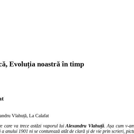
ică, Evoluția noastră în timp
at
andru Vlahuță, La Calafat
re care va trece astăzi vaporul lui
Alexandru Vlahuță
. Așa cum v-am 
ă
a anului 1901 ni se conturează atât de clară și de vie prin scrieri, pictu