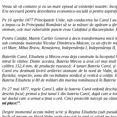
Vreau să vă conturez și eu un mare episod al existenței noastre: în
Era necesară pentru dezvoltarea economico-socială și pentru aspirați
Pe 16 aprilie 1877 Principatele Unite, sub conducerea lui Carol I a
a impus ca în Principatul României să se ia măsuri de apărare a țării
otoman, cele mai vulnerabile puncte erau Calafatul și Bucureștiului. 
Pentru Calafat, Marele Cartier General a decis transformarea micii local
sub comanda maiorului Nicolae Dimitrescu-Maican, cu un efectiv total
cel Mare, Mihai Bravu, Renașterea, Independența I, Independența II,
Bateriile Carol, Elisabeta și Mircea erau deja construite la începutu
intrat în război. Dintre acestea, Bateria Mircea a avut cel mai mul
calibru 152,4 mm, de producție rusească: 4 tunuri Bateria Carol, și 
Carol era destinată lovirii artileriei otomane de la nord de Vidin, de
fluviului, respectiv, zona din vecinătatea nordică și vestică a cetăți
Bateria Elisabeta și 80 de militari din marina românească în Bateria
Pe 27 mai 1877, regele Carol I, aflat la bateria Carol ordonă deschi
deschis focul; primul a fost tunul 1 din bateria Carol, după care a t
iar duelul care a urmat a ținut o oră. Cinci proiectile turceşti au căz
mi place!”
.
Despre momentul acesta măreț scrie și Regina Elisabeta (sub pseud