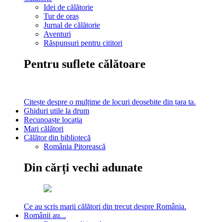
Idei de călătorie
Tur de oraș
Jurnal de călătorie
Aventuri
Răspunsuri pentru cititori
Pentru suflete călătoare
Citește despre o mulțime de locuri deosebite din țara ta.
Ghiduri utile la drum
Recunoaște locația
Mari călători
Călător din bibliotecă
România Pitorească
Din cărți vechi adunate
Ce au scris marii călători din trecut despre România.
Românii au...