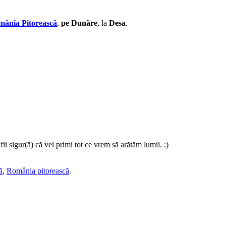
ânia Pitorească
,
pe Dunăre
, la
Desa
.
i sigur(ă) că vei primi tot ce vrem să arătăm lumii. :)
ă
,
România pitorească
.