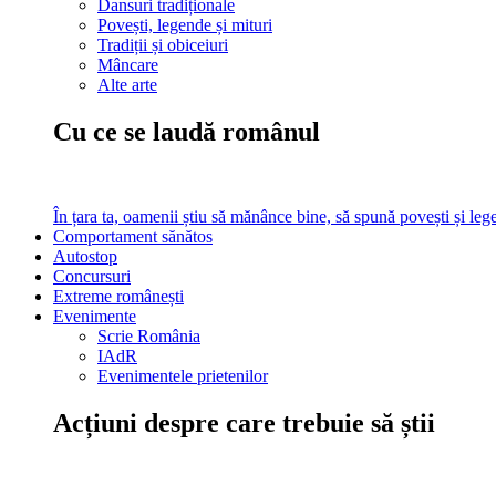
Dansuri tradiționale
Povești, legende și mituri
Tradiții și obiceiuri
Mâncare
Alte arte
Cu ce se laudă românul
În țara ta, oamenii știu să mănânce bine, să spună povești și leg
Comportament sănătos
Autostop
Concursuri
Extreme românești
Evenimente
Scrie România
IAdR
Evenimentele prietenilor
Acțiuni despre care trebuie să știi