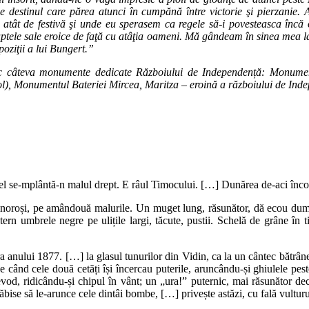
cul însorit, dându-ne o vagă impresie a ploii de gloanţe de atunci pes
 destinul care părea atunci în cumpănă între victorie şi pierzanie.
i atât de festivă şi unde eu sperasem ca regele să-i povesteasca încă o
ptele sale eroice de faţă cu atâţia oameni. Mă gândeam în sinea mea la
oziţii a lui Bungert.”
ăsesc câteva monumente dedicate Războiului de Independență: Monume
, Monumentul Bateriei Mircea, Maritza – eroină a războiului de Inde
e oțel se-mplântă-n malul drept. E râul Timocului. […] Dunărea de-aci î
 somnoroși, pe amândouă malurile. Un muget lung, răsunător, dă ecou dum
ștern umbrele negre pe ulițile largi, tăcute, pustii. Schelă de grâne în
a anului 1877. […] la glasul tunurilor din Vidin, ca la un cântec bătrâne
 pe când cele două cetăți își încercau puterile, aruncându-și ghiulele pes
d, ridicându-și chipul în vânt; un „ura!” puternic, mai răsunător decât
răbise să le-arunce cele dintâi bombe, […] privește astăzi, cu fală vult