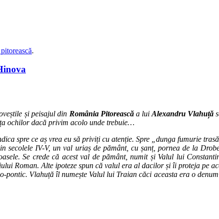
pitorească
.
Hinova
oveștile și peisajul din
România Pitorească
a lui
Alexandru Vlahuță
s
fața ochilor dacă privim acolo unde trebuie…
dica spre ce aș vrea eu să priviți cu atenție. Spre „dunga fumurie trasă
e din secolele IV-V, un val uriaș de pământ, cu șanț, pornea de la Drob
troasele. Se crede că acest val de pământ, numit și Valul lui Consta
iului Roman. Alte ipoteze spun că valul era al dacilor și îi proteja pe ac
o-pontic. Vlahuță îl numește Valul lui Traian căci aceasta era o denum