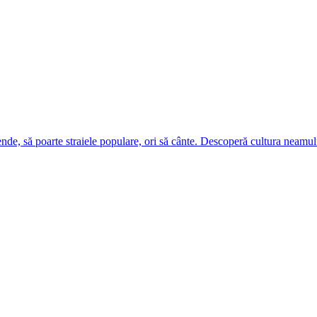
ende, să poarte straiele populare, ori să cânte. Descoperă cultura neamul