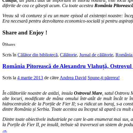
Calafat
, un punct atât de important în istoria noastră, este locul sp
diferite de cea ce găsești acum. Cu toate acestea
România Pitoreasc
Vreau să vă conturez și eu un mare episod al existenței noastre: în
Era necesară pentru dezvoltarea economico-socială și pentru aspirați
Share and Enjoy !
0
Shares
0
0
Scris în
Călător din bibliotecă
,
Călătorie
,
Jurnal de călătorie
,
România 
România Pitorească de Alexandru Vlahuță, Ostrovul
Scris la
4 martie 2013
de către
Andrea David
Spune-ți părerea!
În călătoriile noastre de astăzi, insula
Ostrovul Mare
, satul Ostrovu 
alte locuri, modificate de mâna omului într-atât de mult încât te î
hidrocentralele de la Porțile de Fier II; s-a ridicat un baraj, s-a cons
dintre România și Serbia. Toate acestea au început să apară cu mult 
Dintre toate obiectivele industriale pe care le-am enumerat mai sus, a
la Porțile de Fier II, pe insulă, trebuie să traversezi un sistem de p
→