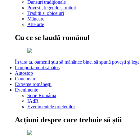
Dansuri tradiționale
Povești, legende și mituri
Tradiții și obiceiuri
Mâncare
Alte arte
Cu ce se laudă românul
În țara ta, oamenii știu să mănânce bine, să spună povești și leg
Comportament sănătos
Autostop
Concursuri
Extreme românești
Evenimente
Scrie România
IAdR
Evenimentele prietenilor
Acțiuni despre care trebuie să știi