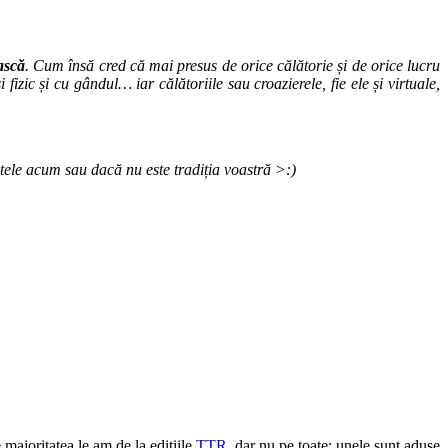
ască
. Cum însă cred că mai presus de orice călătorie și de orice lucru
zic și cu gândul… iar călătoriile sau croazierele, fie ele și virtuale,
aștele acum sau dacă nu este tradiția voastră >:)
e majoritatea le am de la edițiile
TTR
, dar nu pe toate; unele sunt aduse