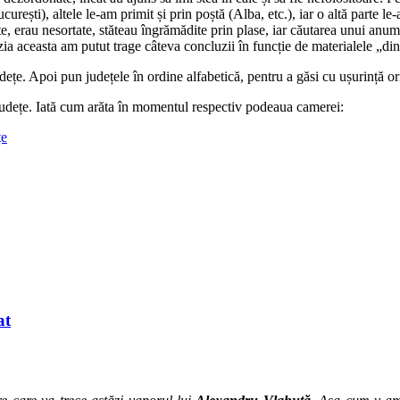
ucurești), altele le-am primit și prin poștă (Alba, etc.), iar o altă parte 
 erau nesortate, stăteau îngrămădite prin plase, iar căutarea unui anume
azia aceasta am putut trage câteva concluzii în funcție de materialele „din
dețe. Apoi pun județele în ordine alfabetică, pentru a găsi cu ușurință o
județe. Iată cum arăta în momentul respectiv podeaua camerei:
at