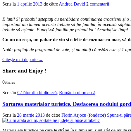
Scris la
1 aprilie 2013
de către
Andrea David
2
comentarii
E luni! Și probabil așteptați cu nerăbdare continuarea croazierei și o
important din lumea aceasta trebuie să fie familia, în această săptămâ
trebuie să aștepte. Puneți-vă familia pe primul loc! Acordați-le timp!
Cu un ou roșu, un pahar de vin și o felie de cozonac cu mac, vă do
Notă: profitați de programul de voie; și nu uitați că astăzi este și 1 
Citește mai departe
→
Share and Enjoy !
0
Shares
0
0
Scris în
Călător din bibliotecă
,
România pitorească
.
Sortarea materialor turistice. Desfacerea nodului gor
Scris la
28 martie 2013
de către
Florin Arjocu (fondator)
Spune-ți păr
Materialele turistice pe care le strâng în ultimii ani sunt atât de multe ș