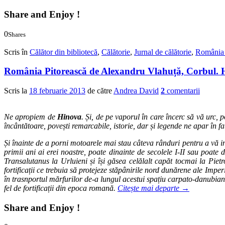
Share and Enjoy !
0
Shares
0
0
Scris în
Călător din bibliotecă
,
Călătorie
,
Jurnal de călătorie
,
România 
România Pitorească de Alexandru Vlahuță, Corbul. 
Scris la
18 februarie 2013
de către
Andrea David
2
comentarii
Ne apropiem de
Hinova
. Și, de pe vaporul în care încerc să vă urc, p
încântătoare, povești remarcabile, istorie, dar și legende ne apar în 
Și înainte de a porni motoarele mai stau câteva rânduri pentru a vă in
primii ani ai erei noastre, poate dinainte de secolele I-II sau poat
Transalutanus la Urluieni și își găsea celălalt capăt tocmai la Pie
fortificații ce trebuia să protejeze stăpânirile nord dunărene ale Imper
în trasnportul mărfurilor de-a lungul acestui spațiu carpato-danubian
fel de fortificații din epoca romană.
Citește mai departe
→
Share and Enjoy !