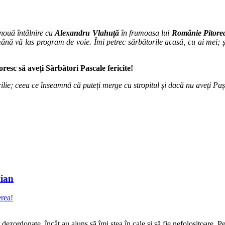
 nouă întâlnire cu
Alexandru Vlahuță
în frumoasa lui
Românie Pitore
nă vă las program de voie. Îmi petrec sărbătorile acasă, cu ai mei; și fi
resc să aveți Sărbători Pascale fericite!
aprilie; ceea ce înseamnă că puteți merge cu stropitul și dacă nu aveți P
dian
erea!
i dezordonate, încât au ajuns să îmi stea în cale și să fie nefolositoare. P