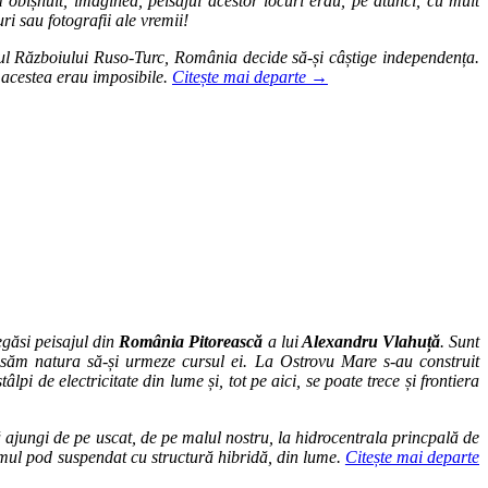
obișnuit, imaginea, peisajul acestor locuri erau, pe atunci, cu mult
ri sau fotografii ale vremii!
rul Războiului Ruso-Turc, România decide să-și câștige independența.
 acestea erau imposibile.
Citește mai departe
→
găsi peisajul din
România Pitorească
a lui
Alexandru Vlahuță
. Sunt
 lăsăm natura să-și urmeze cursul ei. La Ostrovu Mare s-au construit
pi de electricitate din lume și, tot pe aici, se poate trece și frontiera
ă ajungi de pe uscat, de pe malul nostru, la hidrocentrala princpală de
primul pod suspendat cu structură hibridă, din lume.
Citește mai departe