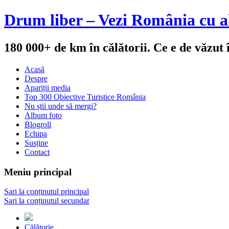
Drum liber – Vezi România cu al
180 000+ de km în călătorii. Ce e de văzut
Acasă
Despre
Apariții media
Top 300 Obiective Turistice România
Nu știi unde să mergi?
Album foto
Blogroll
Echipa
Susține
Contact
Meniu principal
Sari la conținutul principal
Sari la conținutul secundar
Călătorie