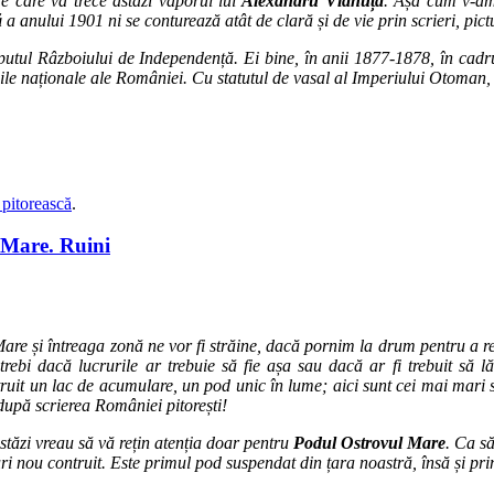
re care va trece astăzi vaporul lui
Alexandru Vlahuță
. Așa cum v-am 
ă
a anului 1901 ni se conturează atât de clară și de vie prin scrieri, pictu
ceputul Râzboiului de Independență. Ei bine, în anii 1877-1878, în cad
ile naționale ale României. Cu statutul de vasal al Imperiului Otoman,
pitorească
.
 Mare. Ruini
Mare și întreaga zonă ne vor fi străine, dacă pornim la drum pentru a re
ntrebi dacă lucrurile ar trebuie să fie așa sau dacă ar fi trebuit să
truit un lac de acumulare, un pod unic în lume; aici sunt cei mai mari stâl
după scrierea României pitorești!
stăzi vreau să vă rețin atenția doar pentru
Podul Ostrovul Mare
. Ca s
oduri nou contruit. Este primul pod suspendat din țara noastră, însă și 