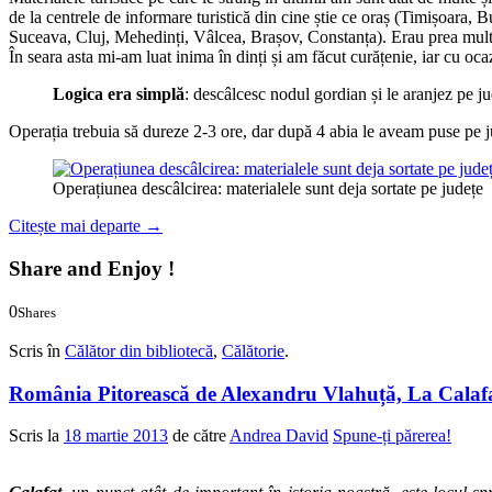
de la centrele de informare turistică din cine știe ce oraș (Timișoara, B
Suceava, Cluj, Mehedinți, Vâlcea, Brașov, Constanța). Erau prea multe,
În seara asta mi-am luat inima în dinți și am făcut curățenie, iar cu oc
Logica era simplă
: descâlcesc nodul gordian și le aranjez pe ju
Operația trebuia să dureze 2-3 ore, dar după 4 abia le aveam puse pe 
Operațiunea descâlcirea: materialele sunt deja sortate pe județe
Citește mai departe
→
Share and Enjoy !
0
Shares
0
0
Scris în
Călător din bibliotecă
,
Călătorie
.
România Pitorească de Alexandru Vlahuță, La Calaf
Scris la
18 martie 2013
de către
Andrea David
Spune-ți părerea!