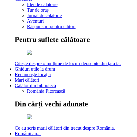
Idei de călătorie
Tur de oraș
Jurnal de călătorie
Aventuri
Răspunsuri pentru cititori
Pentru suflete călătoare
Citește despre o mulțime de locuri deosebite din țara ta.
Ghiduri utile la drum
Recunoaște locația
Mari călători
Călător din bibliotecă
România Pitorească
Din cărți vechi adunate
Ce au scris marii călători din trecut despre România.
Românii au...