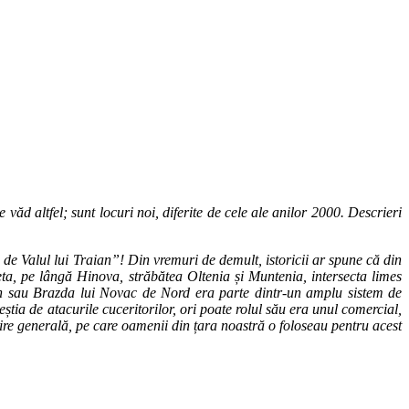
e văd altfel; sunt locuri noi, diferite de cele ale anilor 2000. Descrieri
 de Valul lui Traian”! Din vremuri de demult, istoricii ar spune că din
eta, pe lângă Hinova, străbătea Oltenia și Muntenia, intersecta limes
ntin sau Brazda lui Novac de Nord era parte dintr-un amplu sistem de
eștia de atacurile cuceritorilor, ori poate rolul său era unul comercial,
ire generală, pe care oamenii din țara noastră o foloseau pentru acest