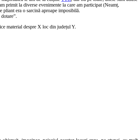
le-am primit la diverse evenimente la care am participat (Neamț,
 pliant era o sarcină aproape imposibilă.
 dotare”.
rice material despre X loc din județul Y.