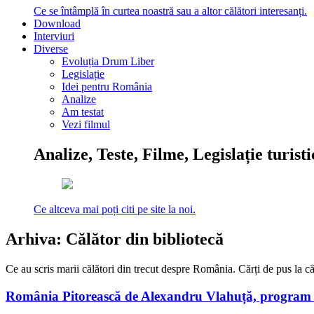
Ce se întâmplă în curtea noastră sau a altor călători interesanți.
Download
Interviuri
Diverse
Evoluția Drum Liber
Legislație
Idei pentru România
Analize
Am testat
Vezi filmul
Analize, Teste, Filme, Legislație turist
Ce altceva mai poți citi pe site la noi.
Arhiva:
Călător din bibliotecă
Ce au scris marii călători din trecut despre România. Cărți de pus la căpă
România Pitorească de Alexandru Vlahuță, program 