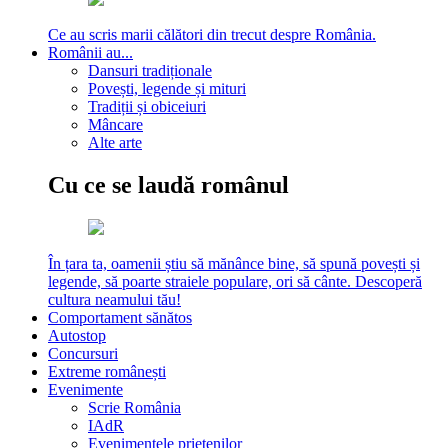
Ce au scris marii călători din trecut despre România.
Românii au...
Dansuri tradiționale
Povești, legende și mituri
Tradiții și obiceiuri
Mâncare
Alte arte
Cu ce se laudă românul
În țara ta, oamenii știu să mănânce bine, să spună povești și
legende, să poarte straiele populare, ori să cânte. Descoperă
cultura neamului tău!
Comportament sănătos
Autostop
Concursuri
Extreme românești
Evenimente
Scrie România
IAdR
Evenimentele prietenilor