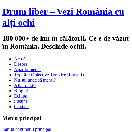
Drum liber – Vezi România cu
alți ochi
180 000+ de km în călătorii. Ce e de văzut
în România. Deschide ochii.
Acasă
Despre
Apariții media
Top 300 Obiective Turistice România
Nu știi unde să mergi?
Album foto
Blogroll
Echipa
Susține
Contact
Meniu principal
Sari la conținutul principal