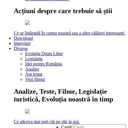
Acțiuni despre care trebuie să știi
Ce se întâmplă în curtea noastră sau a altor călători interesanți.
Download
Interviuri
Diverse
Evoluția Drum Liber
Legislație
Idei pentru România
Analize
Am testat
Vezi filmul
Analize, Teste, Filme, Legislație
turistică, Evoluția noastră în timp
Ce altceva mai poți citi pe site la noi.
Caută