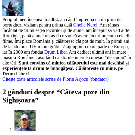
Periplul meu începea în 2004, an când împreună cu un grup de
portughezi vizitam pentru prima dată
Cheile Nerei
. Am rămas
încântat de frumusețea locurilor și de atunci am început să văd altfel
România, până atunci nu aș fi crezut că avem locuri precum cele din
filme. Îmi place România și călătoresc cât pot de mult. În primii ani
de la aderarea UE m-am grăbit să ajung în o mare parte de Europa,
iar în 2009 am fondat
Drum Liber
. Am dedicat ultimii ani în mare
măsură României, asortând călătoriile interne cu ieșiri "de studiu" în
alte țări.
Sunt convins că mintea călătorului este mai deschisă și
experiențele la drum te îmbogățesc. Călătorește cu mine, pe
Drum Liber!
Citește toate articolele scrise de Florin Arjocu (fondator)
→
2 gânduri despre “
Câteva poze din
Sighișoara
”