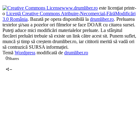
Contact
www.drumliber.ro
este licenţiat printr-
o
Licenţă Creative Commons Atribuire-Necomercial-FărăModificări
3.0 România
. Bazată pe opera disponibilă la
drumliber.ro
. Preluarea
textelor şi/sau a pozelor ori filmelor se face DOAR cu citarea sursei.
Puteţi aduce mici modificări materialelor preluate. La sfârşitul
fiecărei preluări trebuie să existe un link către acest sit. Punem suflet,
muncă și timp să creștem drumliber.ro, iar cititorii merită să vadă ori
să contrazică SURSA informației.
Temă
Wordpress
modificată de
drumliber.ro
0
Shares
0