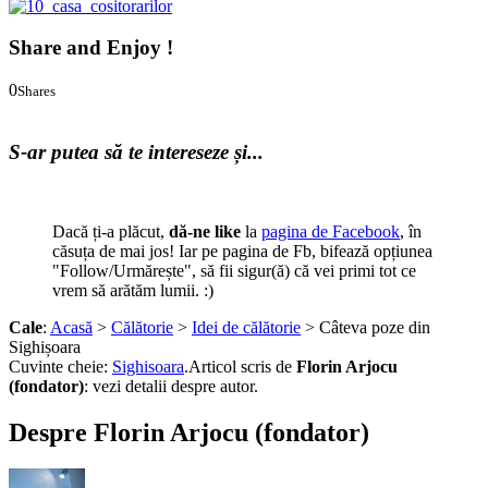
Share and Enjoy !
0
Shares
0
0
S-ar putea să te intereseze și...
Dacă ți-a plăcut,
dă-ne like
la
pagina de Facebook
, în
căsuța de mai jos! Iar pe pagina de Fb, bifează opțiunea
"Follow/Urmărește", să fii sigur(ă) că vei primi tot ce
vrem să arătăm lumii. :)
Cale
:
Acasă
>
Călătorie
>
Idei de călătorie
> Câteva poze din
Sighișoara
Cuvinte cheie:
Sighisoara
.
Articol scris de
Florin Arjocu
(fondator)
:
vezi detalii despre autor.
Despre Florin Arjocu (fondator)