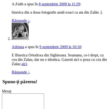
A.Faith
a spus
în
8 septembrie 2009 la 11:29
:
biserica din a doua fotografie arată exact ca aia din Zalău :)
Răspunde
↓
Adriana
a spus
în
9 septembrie 2009 la 10:18
:
E Biserica Ortodoxa din Sighisoara. Seamana, ce-i drept, cu
cea din Zalau, dar nu e identica. Gasesti aici o poza cu cea din
Zalau
aici
.
Răspunde
↓
Spune-ți părerea!
Mesaj