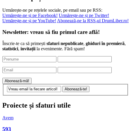
Arată-ne puțină iubire…
Urmărește-ne pe rețelele sociale, pe email sau pe RSS:
Urmărește-ne și pe Facebook!
Urmărește-ne și pe Twitter!
Urmărește-ne și pe YouTube!
Abonează-ne la RSS-ul DrumLiber.ro!
Newsletter: vreau să fiu primul care află!
Înscrie-te ca să primești
sfaturi nepublicate
,
ghiduri în premieră
,
statistici
,
invitații
la evenimente. Fără spam!
Proiecte și sfaturi utile
Avem