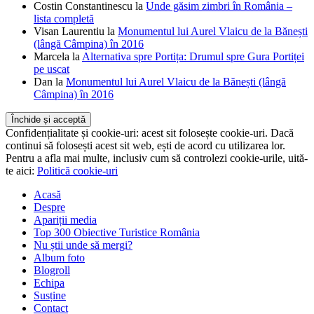
(lângă Câmpina) în 2016
Costin Constantinescu
la
Unde găsim zimbri în România –
lista completă
Visan Laurentiu
la
Monumentul lui Aurel Vlaicu de la Bănești
(lângă Câmpina) în 2016
Marcela
la
Alternativa spre Portița: Drumul spre Gura Portiței
pe uscat
Dan
la
Monumentul lui Aurel Vlaicu de la Bănești (lângă
Câmpina) în 2016
Confidențialitate și cookie-uri: acest sit folosește cookie-uri. Dacă
continui să folosești acest sit web, ești de acord cu utilizarea lor.
Pentru a afla mai multe, inclusiv cum să controlezi cookie-urile, uită-
te aici:
Politică cookie-uri
Acasă
Despre
Apariții media
Top 300 Obiective Turistice România
Nu știi unde să mergi?
Album foto
Blogroll
Echipa
Susține