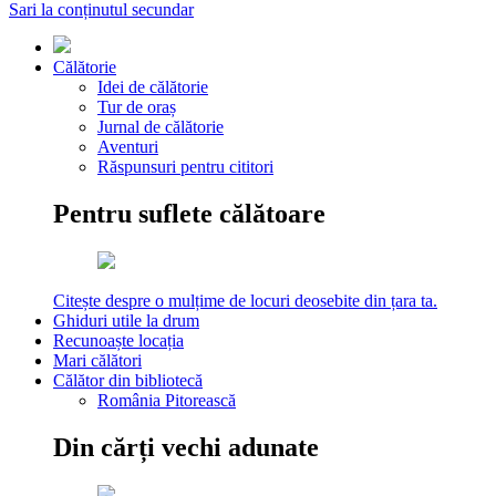
Sari la conținutul secundar
Călătorie
Idei de călătorie
Tur de oraș
Jurnal de călătorie
Aventuri
Răspunsuri pentru cititori
Pentru suflete călătoare
Citește despre o mulțime de locuri deosebite din țara ta.
Ghiduri utile la drum
Recunoaște locația
Mari călători
Călător din bibliotecă
România Pitorească
Din cărți vechi adunate