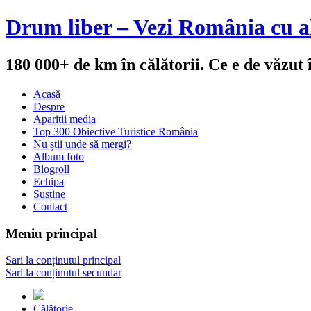
Drum liber – Vezi România cu al
180 000+ de km în călătorii. Ce e de văzut
Acasă
Despre
Apariții media
Top 300 Obiective Turistice România
Nu știi unde să mergi?
Album foto
Blogroll
Echipa
Susține
Contact
Meniu principal
Sari la conținutul principal
Sari la conținutul secundar
Călătorie