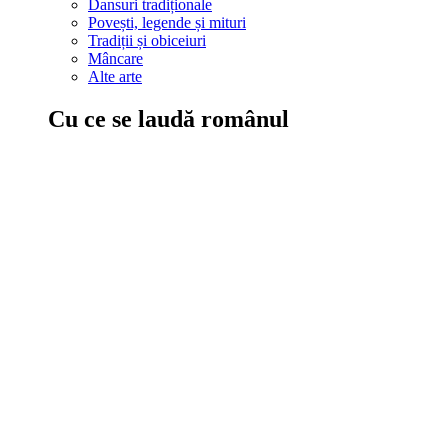
Dansuri tradiționale
Povești, legende și mituri
Tradiții și obiceiuri
Mâncare
Alte arte
Cu ce se laudă românul
În țara ta, oamenii știu să mănânce bine, să spună povești și leg
Comportament sănătos
Autostop
Concursuri
Extreme românești
Evenimente
Scrie România
IAdR
Evenimentele prietenilor
Acțiuni despre care trebuie să știi