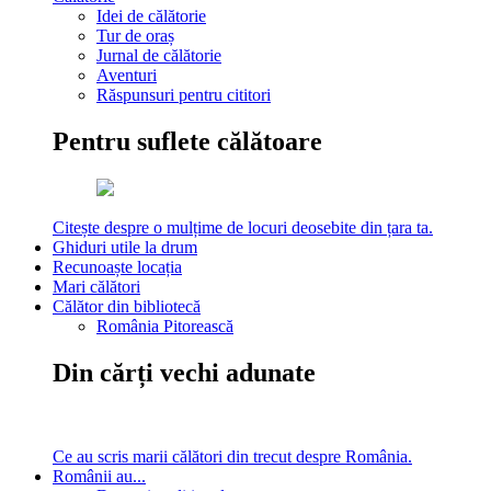
Idei de călătorie
Tur de oraș
Jurnal de călătorie
Aventuri
Răspunsuri pentru cititori
Pentru suflete călătoare
Citește despre o mulțime de locuri deosebite din țara ta.
Ghiduri utile la drum
Recunoaște locația
Mari călători
Călător din bibliotecă
România Pitorească
Din cărți vechi adunate
Ce au scris marii călători din trecut despre România.
Românii au...