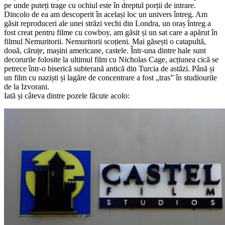
pe unde puteți trage cu ochiul este în dreptul porții de intrare.
Dincolo de ea am descoperit în același loc un univers întreg. Am
găsit reproduceri ale unei străzi vechi din Londra, un oraș întreg a
fost creat pentru filme cu cowboy, am găsit și un sat care a apărut în
filmul Nemuritorii. Nemuritorii scoțieni. Mai găsești o catapultă,
două, căruțe, mașini americane, castele. Într-una dintre hale sunt
decorurile folosite la ultimul film cu Nicholas Cage, acțiunea cică se
petrece într-o biserică subterană antică din Turcia de astăzi. Până și
un film cu naziști și lagăre de concentrare a fost „tras” în studiourile
de la Izvorani.
Iată și câteva dintre pozele făcute acolo: