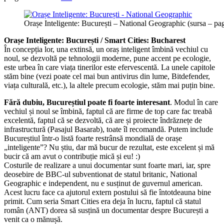
Orașe Inteligente: București – National Geographic (sursa – p
Orașe Inteligente: București / Smart Cities: Bucharest
În concepția lor, una extinsă, un oraș inteligent îmbină vechiul cu
noul, se dezvoltă pe tehnologii moderne, pune accent pe ecologie,
este urbea în care viața tinerilor este efervescentă. La unele capitole
stăm bine (vezi poate cel mai bun antivirus din lume, Bitdefender,
viața culturală, etc.), la altele precum ecologie, stăm mai puțin bine.
Fără dubiu, Bucureștiul poate fi foarte interesant
. Modul în care
vechiul și noul se îmbină, faptul că are firme de top care fac treabă
excelentă, faptul că se dezvoltă, că are și proiecte îndrăznețe de
infrastructură (Pasajul Basarab), toate îl recomandă. Putem include
Bucureștiul într-o listă foarte restrânsă mondială de orașe
„inteligente”? Nu știu, dar mă bucur de rezultat, este excelent și mă
bucir că am avut o contribuție mică și eu! :)
Costurile de realizare a unui documentar sunt foarte mari, iar, spre
deosebire de BBC-ul subventionat de statul britanic, National
Geographic e independent, nu e susținut de guvernul american.
Acest lucru face ca ajutorul extern postului să fie întotdeauna bine
primit. Cum seria Smart Cities era deja în lucru, faptul că statul
român (ANT) dorea să susțină un documentar despre București a
venit ca o mănușă.