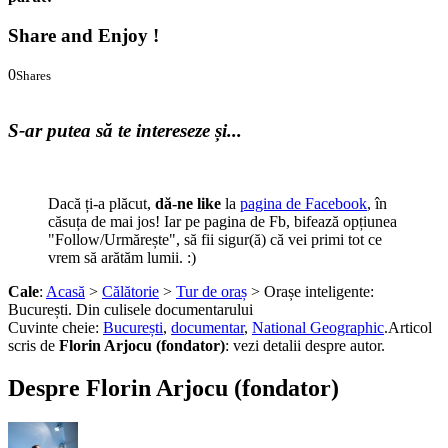
Share and Enjoy !
0
Shares
0
0
S-ar putea să te intereseze și...
Dacă ți-a plăcut,
dă-ne like
la
pagina de Facebook
, în
căsuța de mai jos! Iar pe pagina de Fb, bifează opțiunea
"Follow/Urmărește", să fii sigur(ă) că vei primi tot ce
vrem să arătăm lumii. :)
Cale
:
Acasă
>
Călătorie
>
Tur de oraș
> Orașe inteligente:
București. Din culisele documentarului
Cuvinte cheie:
București
,
documentar
,
National Geographic
.
Articol
scris de
Florin Arjocu (fondator)
:
vezi detalii despre autor.
Despre Florin Arjocu (fondator)