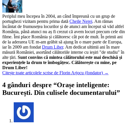
Periplul meu începea în 2004, an când împreună cu un grup de
portughezi vizitam pentru prima dată
Cheile Nerei
. Am rămas
încântat de frumusețea locurilor și de atunci am început să văd altfel
România, până atunci nu aș fi crezut că avem locuri precum cele din
filme. Îmi place România și călătoresc cât pot de mult. În primii ani
de la aderarea UE m-am grăbit să ajung în o mare parte de Europa,
iar în 2009 am fondat
Drum Liber
. Am dedicat ultimii ani în mare
măsură României, asortând călătoriile interne cu ieșiri "de studiu" în
alte țări.
Sunt convins că mintea călătorului este mai deschisă și
experiențele la drum te îmbogățesc. Călătorește cu mine, pe
Drum Liber!
Citește toate articolele scrise de Florin Arjocu (fondator)
→
4 gânduri despre “
Orașe inteligente:
București. Din culisele documentarului
”