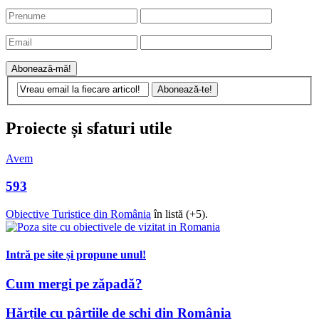
Proiecte și sfaturi utile
Avem
593
Obiective Turistice din România
în listă (+5).
Intră pe site și propune unul!
Cum mergi pe zăpadă?
Hărțile cu pârtiile de schi din România