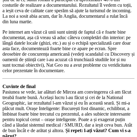
știu de la ei, statul român a participat cu aproximativ 40% din
costurile de realizare a documentarului. Rezultatul îl vedem cu toții,
a ieșit ceva de calitate care sperăm să ajute la turismul de incoming.
La noi a sosit abia acum, dar în Anglia, documentarul a rulat încă
din luna martie.
Pe internet am văzut că unii sunt uimiți de faptul că e foarte bine
documentat, așa că vreau să aduc câteva completări din interior: pe
lângă datele locale (ghizi, etc.) au și o echipă specializată care doar
asta face, documentează foarte bine ce apare pe ecran. Spre
deosebire de concurența americană (vedeți scandalul cu Discovery și
oamenii de știință care i-au acuzat că trunchiază studiile lor și nu
sunt tocmai obiectivi), Nat Geo nu a avut probleme cu veridicitatea
celor prezentate în documentare.
Cuvinte de final
Pasiunea se vede, iar alături de Mircea am convingerea că am făcut
treabă foarte bună. Același lucru l-au făcut și cei de la National
Geographic, iar rezultatul l-am văzut și eu în această seară. Și mi-a
plăcut mult. Orașe Inteligente: București fost dinamic, echilibrat, a
îmbinat foarte bine trecutul cu prezentul, a ales subiecte interesante
pentru topicul cerut – orașe inteligente. Poate a și exagerat puțin
când a lăudat sistemul medical / SMURD, dar a ieșit ceva bun. Atât
de bun încât e de arătat și altora.
Și repet: l-ați văzut? Cum vi s-a
părut?