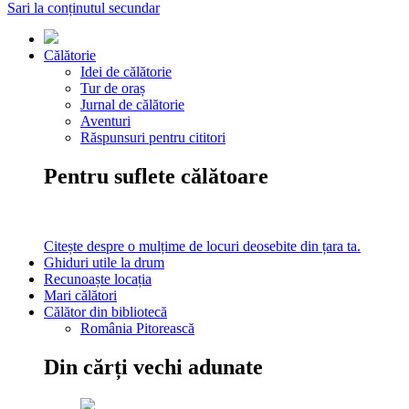
Sari la conținutul secundar
Călătorie
Idei de călătorie
Tur de oraș
Jurnal de călătorie
Aventuri
Răspunsuri pentru cititori
Pentru suflete călătoare
Citește despre o mulțime de locuri deosebite din țara ta.
Ghiduri utile la drum
Recunoaște locația
Mari călători
Călător din bibliotecă
România Pitorească
Din cărți vechi adunate