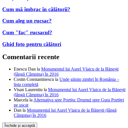
Cum mă îmbrac în călătorii?
Cum aleg un rucsac?
Cum "fac" rucsacul?
Ghid foto pentru călători
Comentarii recente
Enescu Dan
la
Monumentul lui Aurel Vlaicu de la Bănești
(lângă Câmpina) în 2016
Costin Constantinescu
la
Unde găsim zimbri în România –
lista completă
Visan Laurentiu
la
Monumentul lui Aurel Vlaicu de la Bănești
(lângă Câmpina) în 2016
Marcela
la
Alternativa spre Portița: Drumul spre Gura Portiței
pe uscat
Dan
la
Monumentul lui Aurel Vlaicu de la Bănești (lângă
Câmpina) în 2016