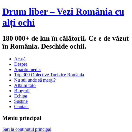
Drum liber – Vezi România cu
alți ochi
180 000+ de km în călătorii. Ce e de văzut
în România. Deschide ochii.
Acasă
Despre
Apariții media
Top 300 Obiective Turistice România
Nu știi unde să mergi?
Album foto
Blogroll
Echipa
Susține
Contact
Meniu principal
Sari la conținutul principal