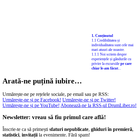
1. Conținutul
1.1 Credibilitatea și
individualitatea sunt cele mai
mari atuuri ale noastre.
1.1.1 Noi scriem despre
experiențele și gândurile cu
privire la excursiile
pe care
chiar le-am făcut
...
Arată-ne puțină iubire…
Urmărește-ne pe rețelele sociale, pe email sau pe RSS:
Urmărește-ne și pe Facebook!
Urmărește-ne și pe Twitter!
Urmărește-ne și pe YouTube!
Abonează-ne la RSS-ul DrumLiber.ro!
Newsletter: vreau să fiu primul care află!
Înscrie-te ca să primești
sfaturi nepublicate
,
ghiduri în premieră
,
statistici
,
invitații
la evenimente. Fără spam!