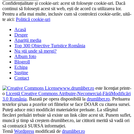
Confidențialitate și cookie-uri: acest sit folosește cookie-uri. Dacă
continui să folosești acest sit web, ești de acord cu utilizarea lor.
Pentru a afla mai multe, inclusiv cum să controlezi cookie-urile, uită-
te aici:
Politică cookie-uri
Acasă
Despre
Apariții media
Top 300 Obiective Turistice România
Nu știi unde să mergi?
Album foto
Blogroll
Echipa
Susține
Contact
www.drumliber.ro
este licenţiat printr-
o
Licenţă Creative Commons Atribuire-Necomercial-FărăModificări
3.0 România
. Bazată pe opera disponibilă la
drumliber.ro
. Preluarea
textelor şi/sau a pozelor ori filmelor se face DOAR cu citarea sursei.
Puteţi aduce mici modificări materialelor preluate. La sfârşitul
fiecărei preluări trebuie să existe un link către acest sit. Punem suflet,
muncă și timp să creștem drumliber.ro, iar cititorii merită să vadă ori
să contrazică SURSA informației.
Temă
Wordpress
modificată de
drumliber.ro