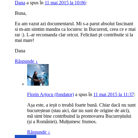
Dana
a spus
în
11 mai 2015 la 10:06
:
Buna,
Eu am vazut azi documentarul. Mi s-a parut absolut fascinant
si m-am simtim mandra ca locuiesc in Bucuresti, ceea ce e mai
rar :). L-ar recomanda clar oricui. Felicitari pt contributie si la
mai mare!
Dana
Răspunde
↓
Florin Arjocu (fondator)
a spus
în
11 mai 2015 la 11:37
:
Așa este, a ieșit o treabă foarte bună. Chiar dacă nu sunt
bucureștean (stau aici, dar nu sunt de origine de aici),
mă simt bine contribuind la promovarea Bucureștiului
(și a României). Mulțumesc frumos.
Răspunde
↓