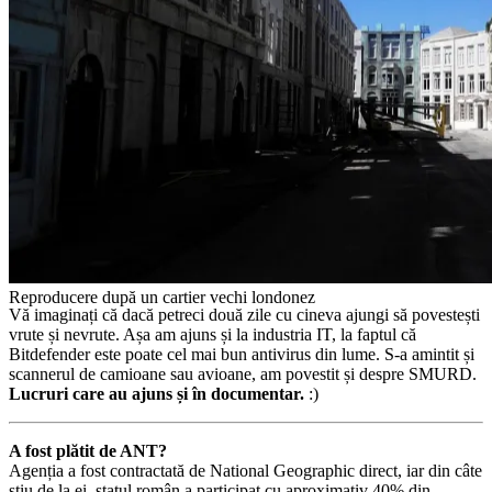
Aici s-a filmat Nemuritorul. E un sat din Scoția
Reproducere după un cartier vechi londonez
Vă imaginați că dacă petreci două zile cu cineva ajungi să povestești
vrute și nevrute. Așa am ajuns și la industria IT, la faptul că
Bitdefender este poate cel mai bun antivirus din lume. S-a amintit și
scannerul de camioane sau avioane, am povestit și despre SMURD.
Lucruri care au ajuns și în documentar.
:)
A fost plătit de ANT?
Agenția a fost contractată de National Geographic direct, iar din câte