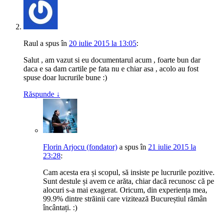
Raul
a spus
în
20 iulie 2015 la 13:05
:
Salut , am vazut si eu documentarul acum , foarte bun dar
daca e sa dam cartile pe fata nu e chiar asa , acolo au fost
spuse doar lucrurile bune :)
Răspunde
↓
Florin Arjocu (fondator)
a spus
în
21 iulie 2015 la
23:28
:
Cam acesta era și scopul, să insiste pe lucrurile pozitive.
Sunt destule și avem ce arăta, chiar dacă recunosc că pe
alocuri s-a mai exagerat. Oricum, din experiența mea,
99.9% dintre străinii care vizitează Bucureștiul rămân
încântați. :)