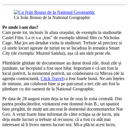
Cu Iván Bouso de la National Geographic
Pe unde i-am dus?
Cam peste tot, inclusiv în afara orașului, de exemplu la studiourile
Castel Film. La ei s-a „tras” de exemplu ultimul film cu Nicholas
Cage. Mai jos am detaliat vizita la studiouri. Trebuie să precizez și
că unele locuri agreate de turiști nu se încadrau în tematica Smart
City (de exemplu: Muzeul Satului), așa că am sărit peste ele.
Plimbările ghidate de documentare au durat două zile, două zile și
jumătate, iar începutul a fost ușor hilar. Important e că am fost la
locul potrivit, la momentul potrivit, iar colaborarea cu Mircea (de la
agenția contractantă,
Click Travel
) a fost foarte bună. Ne-am înțeles
de minune, am colaborat bine și pe parcursul a trei zile am fost la
plimbare cu doi oameni de la National Geographic.
Pe data de 28 august eram deja la tur de oraș în zona centrală. Din
partea producătorilor, vizitatorul este domnul Iván B., un spaniol
bine pregătit, de mulți ani ancorat în domeniul documentarelor Nat
Geo. A venit foarte bine informat de către echipa sa de lucru, știa
deja multe lucruri și trebuie să recunosc că a fost cu atât mai
interesant să îi livrez mereu lucruri noi. Mi-a plăcut acest lucru.