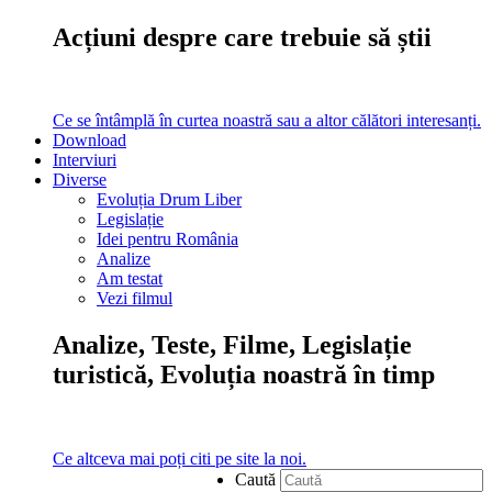
Acțiuni despre care trebuie să știi
Ce se întâmplă în curtea noastră sau a altor călători interesanți.
Download
Interviuri
Diverse
Evoluția Drum Liber
Legislație
Idei pentru România
Analize
Am testat
Vezi filmul
Analize, Teste, Filme, Legislație
turistică, Evoluția noastră în timp
Ce altceva mai poți citi pe site la noi.
Caută