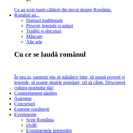
Ce au scris marii călători din trecut despre România.
Românii au...
Dansuri tradiționale
Povești, legende și mituri
Tradiții și obiceiuri
Mâncare
Alte arte
Cu ce se laudă românul
În țara ta, oamenii știu să mănânce bine, să spună povești și
legende, să poarte straiele populare, ori să cânte. Descoperă
cultura neamului tău!
Comportament sănătos
Autostop
Concursuri
Extreme românești
Evenimente
Scrie România
IAdR
Evenimentele prietenilor