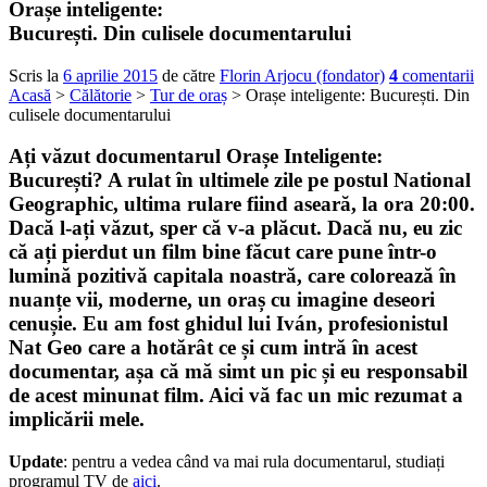
Orașe inteligente:
București. Din culisele documentarului
Scris la
6 aprilie 2015
de către
Florin Arjocu (fondator)
4
comentarii
Acasă
>
Călătorie
>
Tur de oraș
> Orașe inteligente: București. Din
culisele documentarului
Ați văzut documentarul
Orașe Inteligente:
București
? A rulat în ultimele zile pe postul National
Geographic, ultima rulare fiind aseară, la ora 20:00.
Dacă l-ați văzut, sper că v-a plăcut. Dacă nu, eu zic
că ați pierdut un film bine făcut care pune într-o
lumină pozitivă capitala noastră, care colorează în
nuanțe vii, moderne, un oraș cu imagine deseori
cenușie. Eu am fost ghidul lui Iván, profesionistul
Nat Geo care a hotărât ce și cum intră în acest
documentar, așa că mă simt un pic și eu responsabil
de acest minunat film. Aici vă fac un mic rezumat a
implicării mele.
Update
: pentru a vedea când va mai rula documentarul, studiați
programul TV de
aici
.