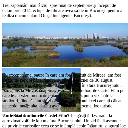
Trei săptămâni mai târziu, spre final de septembrie și început de
octombrie 2014, echipa de filmare avea să fie în București pentru a
realiza documentarul Orașe Inteligente: București.
Delta din București
Cu excepția unei pauze în care am fost înlocuit de Mircea, am fost
alături de cei doi până cândva după-amiaza zilei de 30 august.
„Filmul” ne-a purtat și la 30-40 de kilometri în afara Bucureștiului.
Am ajuns la Mogoșoaia, Snagov, dar și la studiourile Castel Film pe
care le-ați văzut în documentar. O să detaliez puțin vizita de la
studiouri, fiindcă sunt sigur că nu sunt prea mulți cei care ați călcat
pe acolo, nu de alta, dar nu aveți cum, nu e tocmai loc turistic.
Parcul Carol
Unde sunt studiourile Castel Film?
Le găsiți în Izvorani, la
aproximativ 40 de km în afara Bucureștiului. Un zid înalt ascunde
de privirile curioșilor ceea ce se întâmplă acolo înăuntru, singurul loc