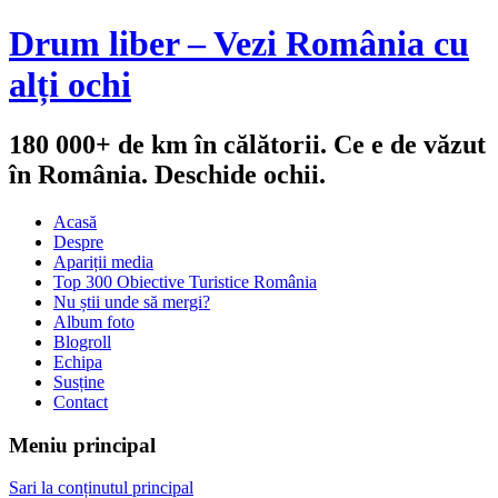
Drum liber – Vezi România cu
alți ochi
180 000+ de km în călătorii. Ce e de văzut
în România. Deschide ochii.
Acasă
Despre
Apariții media
Top 300 Obiective Turistice România
Nu știi unde să mergi?
Album foto
Blogroll
Echipa
Susține
Contact
Meniu principal
Sari la conținutul principal