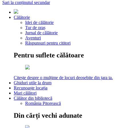
Sari la conținutul secundar
Călătorie
Idei de călătorie
Tur de oraș
Jurnal de călătorie
Aventuri
Răspunsuri pentru cititori
Pentru suflete călătoare
Citește despre o mulțime de locuri deosebite din țara ta.
Ghiduri utile la drum
Recunoaște locația
Mari călători
Călător din bibliotecă
România Pitorească
Din cărți vechi adunate