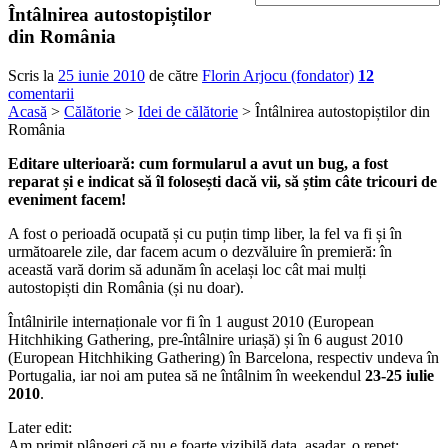
Întâlnirea autostopiștilor
din România
Scris la
25 iunie 2010
de către
Florin Arjocu (fondator)
12
comentarii
Acasă
>
Călătorie
>
Idei de călătorie
> Întâlnirea autostopiștilor din
România
Editare ulterioară: cum formularul a avut un bug, a fost
reparat și e indicat să îl folosești dacă vii, să știm câte tricouri de
eveniment facem!
A fost o perioadă ocupată și cu puțin timp liber, la fel va fi și în
următoarele zile, dar facem acum o dezvăluire în premieră: în
această vară dorim să adunăm în același loc cât mai mulți
autostopiști din România (și nu doar).
Întâlnirile internaționale vor fi în 1 august 2010 (European
Hitchhiking Gathering, pre-întâlnire uriașă) și în 6 august 2010
(European Hitchhiking Gathering) în Barcelona, respectiv undeva în
Portugalia, iar noi am putea să ne întâlnim în weekendul
23-25 iulie
2010
.
Later edit:
Am primit plângeri că nu e foarte vizibilă data, așadar, o repet: