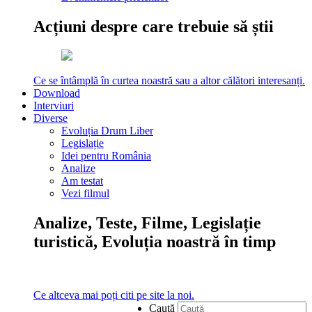
Acțiuni despre care trebuie să știi
Ce se întâmplă în curtea noastră sau a altor călători interesanți.
Download
Interviuri
Diverse
Evoluția Drum Liber
Legislație
Idei pentru România
Analize
Am testat
Vezi filmul
Analize, Teste, Filme, Legislație
turistică, Evoluția noastră în timp
Ce altceva mai poți citi pe site la noi.
Caută