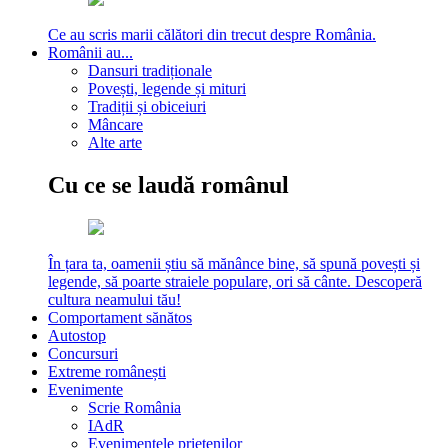
Ce au scris marii călători din trecut despre România.
Românii au...
Dansuri tradiționale
Povești, legende și mituri
Tradiții și obiceiuri
Mâncare
Alte arte
Cu ce se laudă românul
În țara ta, oamenii știu să mănânce bine, să spună povești și
legende, să poarte straiele populare, ori să cânte. Descoperă
cultura neamului tău!
Comportament sănătos
Autostop
Concursuri
Extreme românești
Evenimente
Scrie România
IAdR
Evenimentele prietenilor