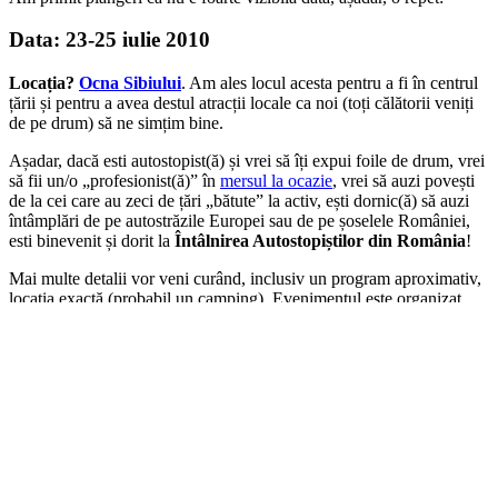
Data: 23-25 iulie 2010
Locația?
Ocna Sibiului
. Am ales locul acesta pentru a fi în centrul
țării și pentru a avea destul atracții locale ca noi (toți călătorii veniți
de pe drum) să ne simțim bine.
Așadar, dacă esti autostopist(ă) și vrei să îți expui foile de drum, vrei
să fii un/o „profesionist(ă)” în
mersul la ocazie
, vrei să auzi povești
de la cei care au zeci de țări „bătute” la activ, ești dornic(ă) să auzi
întâmplări de pe autostrăzile Europei sau de pe șoselele României,
esti binevenit și dorit la
Întâlnirea Autostopiștilor din România
!
Mai multe detalii vor veni curând, inclusiv un program aproximativ,
locația exactă (probabil un camping). Evenimentul este organizat
parteneriat cu
TiviDan
.
Pentru a știi pe unii dintre cei cu care ne vom vedea am compus un
mic formular de înscriere:
Va urma….
Share and Enjoy !