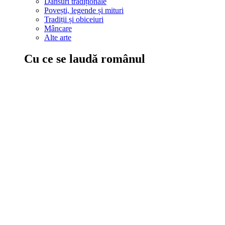
Dansuri tradiționale
Povești, legende și mituri
Tradiții și obiceiuri
Mâncare
Alte arte
Cu ce se laudă românul
În țara ta, oamenii știu să mănânce bine, să spună povești și leg
Comportament sănătos
Autostop
Concursuri
Extreme românești
Evenimente
Scrie România
IAdR
Evenimentele prietenilor
Acțiuni despre care trebuie să știi