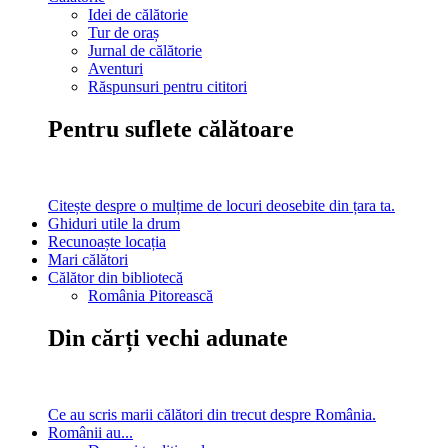
Idei de călătorie
Tur de oraș
Jurnal de călătorie
Aventuri
Răspunsuri pentru cititori
Pentru suflete călătoare
Citește despre o mulțime de locuri deosebite din țara ta.
Ghiduri utile la drum
Recunoaște locația
Mari călători
Călător din bibliotecă
România Pitorească
Din cărți vechi adunate
Ce au scris marii călători din trecut despre România.
Românii au...