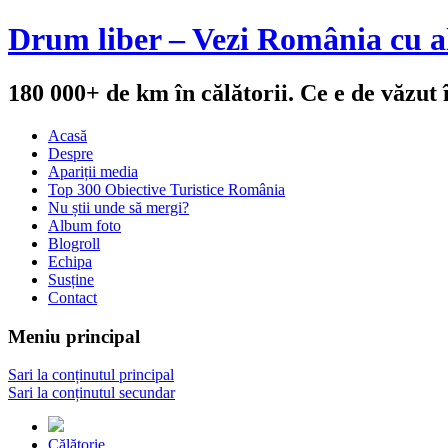
Drum liber – Vezi România cu al
180 000+ de km în călătorii. Ce e de văzut
Acasă
Despre
Apariții media
Top 300 Obiective Turistice România
Nu știi unde să mergi?
Album foto
Blogroll
Echipa
Susține
Contact
Meniu principal
Sari la conținutul principal
Sari la conținutul secundar
Călătorie