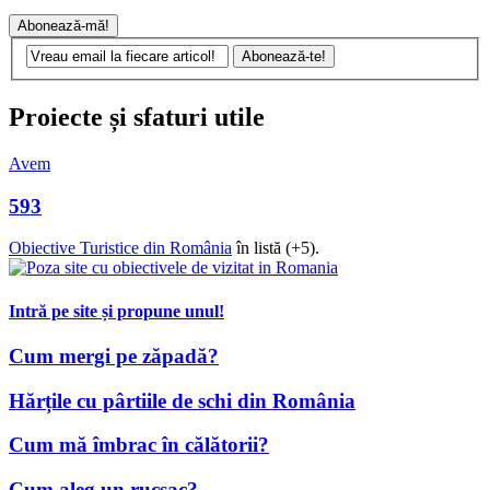
Proiecte și sfaturi utile
Avem
593
Obiective Turistice din România
în listă (+5).
Intră pe site și propune unul!
Cum mergi pe zăpadă?
Hărțile cu pârtiile de schi din România
Cum mă îmbrac în călătorii?
Cum aleg un rucsac?