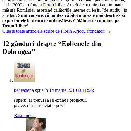
iar în 2009 am fondat
Drum Liber
. Am dedicat ultimii ani în mare
măsură României, asortând călătoriile interne cu ieșiri "de studiu" în
alte țări.
Sunt convins că mintea călătorului este mai deschisă și
experiențele la drum te îmbogățesc. Călătorește cu mine, pe
Drum Liber!
Citește toate articolele scrise de Florin Arjocu (fondator)
→
12 gânduri despre “
Eolienele din
Dobrogea
”
beheader
a spus
în
14 martie 2010 la 11:56
:
superb, ar trebui sa se extinda proiectul.
ps: vezi ca ai repetat o poza
Răspunde
↓