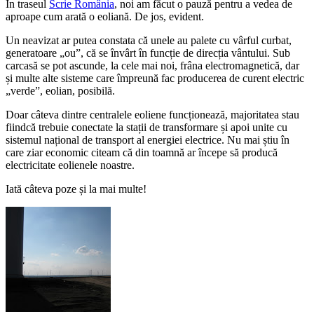
În traseul
Scrie România
, noi am făcut o pauză pentru a vedea de
aproape cum arată o eoliană. De jos, evident.
Un neavizat ar putea constata că unele au palete cu vârful curbat,
generatoare „ou”, că se învârt în funcție de direcția vântului. Sub
carcasă se pot ascunde, la cele mai noi, frâna electromagnetică, dar
și multe alte sisteme care împreună fac producerea de curent electric
„verde”, eolian, posibilă.
Doar câteva dintre centralele eoliene funcționează, majoritatea stau
fiindcă trebuie conectate la stații de transformare și apoi unite cu
sistemul național de transport al energiei electrice. Nu mai știu în
care ziar economic citeam că din toamnă ar începe să producă
electricitate eolienele noastre.
Iată câteva poze și la mai multe!