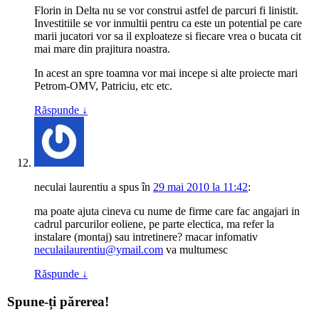
Florin in Delta nu se vor construi astfel de parcuri fi linistit.
Investitiile se vor inmultii pentru ca este un potential pe care
marii jucatori vor sa il exploateze si fiecare vrea o bucata cit
mai mare din prajitura noastra.
In acest an spre toamna vor mai incepe si alte proiecte mari
Petrom-OMV, Patriciu, etc etc.
Răspunde
↓
neculai laurentiu
a spus
în
29 mai 2010 la 11:42
:
ma poate ajuta cineva cu nume de firme care fac angajari in
cadrul parcurilor eoliene, pe parte electica, ma refer la
instalare (montaj) sau intretinere? macar infomativ
neculailaurentiu@ymail.com
va multumesc
Răspunde
↓
Spune-ți părerea!