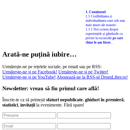
1. Conținutul
1.1 Credibilitatea și
individualitatea sunt cele mai
mari atuuri ale noastre.
1.1.1 Noi scriem despre
experiențele și gândurile cu
privire la excursiile
pe care
chiar le-am făcut
...
Arată-ne puțină iubire…
Urmărește-ne pe rețelele sociale, pe email sau pe RSS:
Urmărește-ne și pe Facebook!
Urmărește-ne și pe Twitter!
Urmărește-ne și pe YouTube!
Abonează-ne la RSS-ul DrumLiber.ro!
Newsletter: vreau să fiu primul care află!
Înscrie-te ca să primești
sfaturi nepublicate
,
ghiduri în premieră
,
statistici
,
invitații
la evenimente. Fără spam!