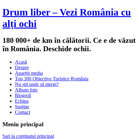
Drum liber – Vezi România cu
alți ochi
180 000+ de km în călătorii. Ce e de văzut
în România. Deschide ochii.
Acasă
Despre
Apariții media
Top 300 Obiective Turistice România
Nu știi unde să mergi?
Album foto
Blogroll
Echipa
Susține
Contact
Meniu principal
Sari la conținutul principal