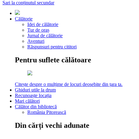
Sari la conținutul secundar
Călătorie
Idei de călătorie
Tur de oraș
Jurnal de călătorie
Aventuri
Răspunsuri pentru cititori
Pentru suflete călătoare
Citește despre o mulțime de locuri deosebite din țara ta.
Ghiduri utile la drum
Recunoaște locația
Mari călători
Călător din bibliotecă
România Pitorească
Din cărți vechi adunate