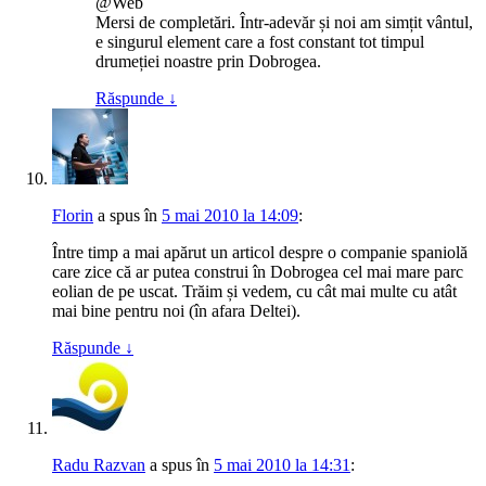
@Web
Mersi de completări. Într-adevăr și noi am simțit vântul,
e singurul element care a fost constant tot timpul
drumeției noastre prin Dobrogea.
Răspunde
↓
Florin
a spus
în
5 mai 2010 la 14:09
:
Între timp a mai apărut un articol despre o companie spaniolă
care zice că ar putea construi în Dobrogea cel mai mare parc
eolian de pe uscat. Trăim și vedem, cu cât mai multe cu atât
mai bine pentru noi (în afara Deltei).
Răspunde
↓
Radu Razvan
a spus
în
5 mai 2010 la 14:31
: