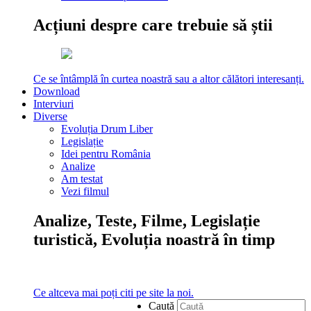
Acțiuni despre care trebuie să știi
Ce se întâmplă în curtea noastră sau a altor călători interesanți.
Download
Interviuri
Diverse
Evoluția Drum Liber
Legislație
Idei pentru România
Analize
Am testat
Vezi filmul
Analize, Teste, Filme, Legislație
turistică, Evoluția noastră în timp
Ce altceva mai poți citi pe site la noi.
Caută