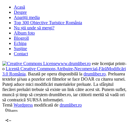
Acasă
Despre
Apariții media
Top 300 Obiective Turistice România
Nu știi unde să mergi?
Album foto
Blogroll
Echipa
Susține
Contact
www.drumliber.ro
este licenţiat printr-
o
Licenţă Creative Commons Atribuire-Necomercial-FărăModificări
3.0 România
. Bazată pe opera disponibilă la
drumliber.ro
. Preluarea
textelor şi/sau a pozelor ori filmelor se face DOAR cu citarea sursei.
Puteţi aduce mici modificări materialelor preluate. La sfârşitul
fiecărei preluări trebuie să existe un link către acest sit. Punem suflet,
muncă și timp să creștem drumliber.ro, iar cititorii merită să vadă ori
să contrazică SURSA informației.
Temă
Wordpress
modificată de
drumliber.ro
0
Shares
0