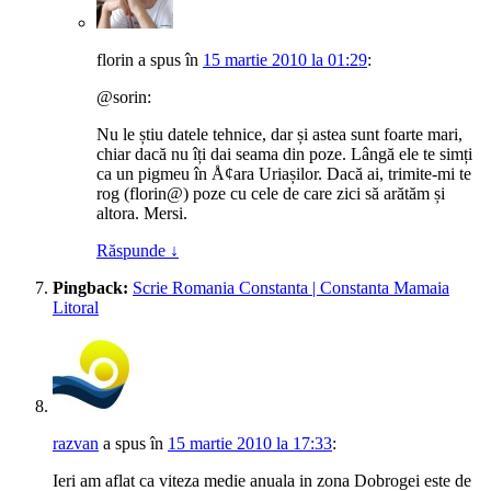
florin
a spus
în
15 martie 2010 la 01:29
:
@sorin:
Nu le știu datele tehnice, dar și astea sunt foarte mari,
chiar dacă nu îți dai seama din poze. Lângă ele te simți
ca un pigmeu în Å¢ara Uriașilor. Dacă ai, trimite-mi te
rog (florin@) poze cu cele de care zici să arătăm și
altora. Mersi.
Răspunde
↓
Pingback:
Scrie Romania Constanta | Constanta Mamaia
Litoral
razvan
a spus
în
15 martie 2010 la 17:33
:
Ieri am aflat ca viteza medie anuala in zona Dobrogei este de