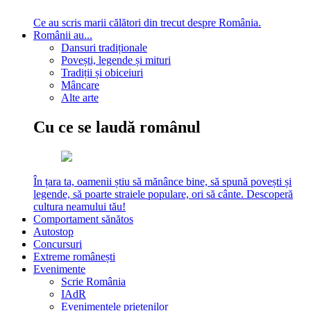
Ce au scris marii călători din trecut despre România.
Românii au...
Dansuri tradiționale
Povești, legende și mituri
Tradiții și obiceiuri
Mâncare
Alte arte
Cu ce se laudă românul
În țara ta, oamenii știu să mănânce bine, să spună povești și
legende, să poarte straiele populare, ori să cânte. Descoperă
cultura neamului tău!
Comportament sănătos
Autostop
Concursuri
Extreme românești
Evenimente
Scrie România
IAdR
Evenimentele prietenilor