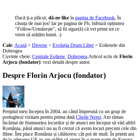
Dacă ți-a plăcut,
dă-ne like
la
pagina de Facebook
, în
căsuța de mai jos! Iar pe pagina de Fb, bifează opțiunea
"Follow/Urmărește", să fii sigur(ă) că vei primi tot ce
vrem să arătăm lumii. :)
Cale
:
Acasă
>
Diverse
>
Evoluția Drum Liber
> Eolienele din
Dobrogea
Cuvinte cheie:
Centrale Eoliene
,
Dobrogea
.
Articol scris de
Florin
Arjocu (fondator)
:
vezi detalii despre autor.
Despre Florin Arjocu (fondator)
Periplul meu începea în 2004, an când împreună cu un grup de
portughezi vizitam pentru prima dată
Cheile Nerei
. Am rămas
încântat de frumusețea locurilor și de atunci am început să văd altfel
România, până atunci nu aș fi crezut că avem locuri precum cele din
filme. Îmi place România și călătoresc cât pot de mult. În primii ani
de la aderarea UE m-am grăbit să ajung în o mare parte de Europa,