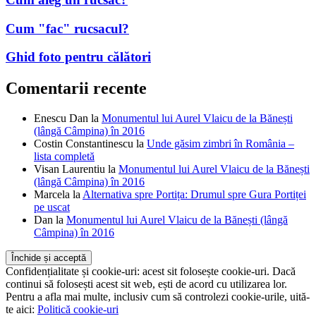
Cum "fac" rucsacul?
Ghid foto pentru călători
Comentarii recente
Enescu Dan
la
Monumentul lui Aurel Vlaicu de la Bănești
(lângă Câmpina) în 2016
Costin Constantinescu
la
Unde găsim zimbri în România –
lista completă
Visan Laurentiu
la
Monumentul lui Aurel Vlaicu de la Bănești
(lângă Câmpina) în 2016
Marcela
la
Alternativa spre Portița: Drumul spre Gura Portiței
pe uscat
Dan
la
Monumentul lui Aurel Vlaicu de la Bănești (lângă
Câmpina) în 2016
Confidențialitate și cookie-uri: acest sit folosește cookie-uri. Dacă
continui să folosești acest sit web, ești de acord cu utilizarea lor.
Pentru a afla mai multe, inclusiv cum să controlezi cookie-urile, uită-
te aici:
Politică cookie-uri