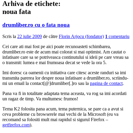
Arhiva de etichete:
noua fata
drumliber.ro cu o fata noua
Scris la
22 iulie 2009
de către
Florin Arjocu (fondator)
1
comentariu
Cei care ati mai fost pe aici poate recunoasteti schimbarea,
drumliber.ro este de acum mai colorat si mai optimist. Am cautat o
infatisare care sa se potriveasca continutului si ideii pe care vreau sa
o transmit: lumea e mai frumoasa decat se vede la ora 5.
Imi doresc ca oamenii cu initiativa care citesc aceste randuri sa imi
transmita parerea lor despre noua infatisare a drumliber.ro, scriindu-
mi un email la contact[@]drumliber[.]ro sau la
pagina de contact
.
Pana va fi in totalitate adaptata tema aceasta, va rog sa imi acordati
un ragaz de timp. Va multumesc frumos!
Tema K2 folosita pana acum, tema puternica, se pare ca a avut si
ceva probleme cu browserele mai vechi de la Microsoft (eu va
recomand sa folositi mult mai rapidul si sigurul Firefox –
getfirefox.com
).