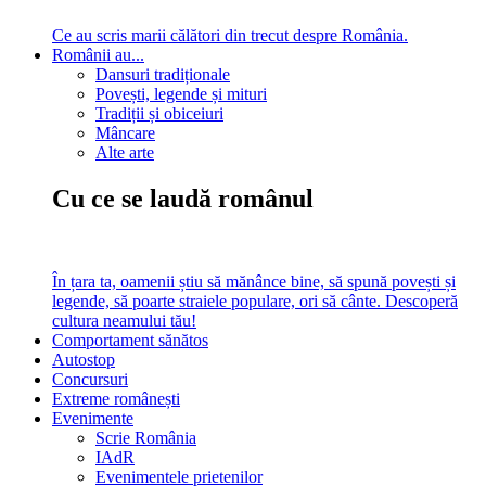
Ce au scris marii călători din trecut despre România.
Românii au...
Dansuri tradiționale
Povești, legende și mituri
Tradiții și obiceiuri
Mâncare
Alte arte
Cu ce se laudă românul
În țara ta, oamenii știu să mănânce bine, să spună povești și
legende, să poarte straiele populare, ori să cânte. Descoperă
cultura neamului tău!
Comportament sănătos
Autostop
Concursuri
Extreme românești
Evenimente
Scrie România
IAdR
Evenimentele prietenilor