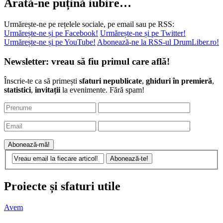
Arată-ne puțină iubire…
Urmărește-ne pe rețelele sociale, pe email sau pe RSS:
Urmărește-ne și pe Facebook!
Urmărește-ne și pe Twitter!
Urmărește-ne și pe YouTube!
Abonează-ne la RSS-ul DrumLiber.ro!
Newsletter: vreau să fiu primul care află!
Înscrie-te ca să primești
sfaturi nepublicate
,
ghiduri în premieră
,
statistici
,
invitații
la evenimente. Fără spam!
Proiecte și sfaturi utile
Avem