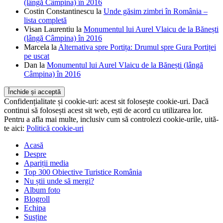
(lângă Câmpina) în 2016
Costin Constantinescu
la
Unde găsim zimbri în România –
lista completă
Visan Laurentiu
la
Monumentul lui Aurel Vlaicu de la Bănești
(lângă Câmpina) în 2016
Marcela
la
Alternativa spre Portița: Drumul spre Gura Portiței
pe uscat
Dan
la
Monumentul lui Aurel Vlaicu de la Bănești (lângă
Câmpina) în 2016
Confidențialitate și cookie-uri: acest sit folosește cookie-uri. Dacă
continui să folosești acest sit web, ești de acord cu utilizarea lor.
Pentru a afla mai multe, inclusiv cum să controlezi cookie-urile, uită-
te aici:
Politică cookie-uri
Acasă
Despre
Apariții media
Top 300 Obiective Turistice România
Nu știi unde să mergi?
Album foto
Blogroll
Echipa
Susține