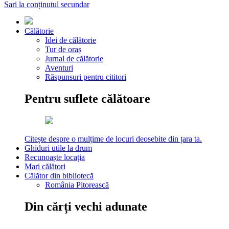
Sari la conținutul secundar
Călătorie
Idei de călătorie
Tur de oraș
Jurnal de călătorie
Aventuri
Răspunsuri pentru cititori
Pentru suflete călătoare
Citește despre o mulțime de locuri deosebite din țara ta.
Ghiduri utile la drum
Recunoaște locația
Mari călători
Călător din bibliotecă
România Pitorească
Din cărți vechi adunate