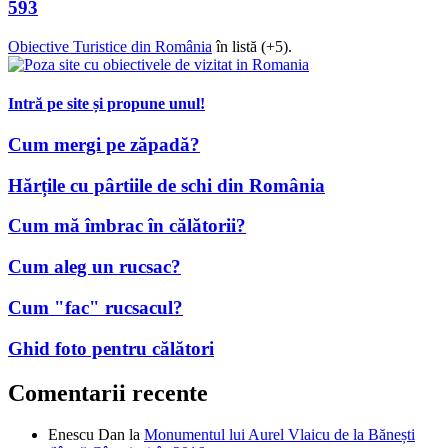
593
Obiective Turistice din România
în listă (+5).
Intră pe site și propune unul!
Cum mergi pe zăpadă?
Hărțile cu pârtiile de schi din România
Cum mă îmbrac în călătorii?
Cum aleg un rucsac?
Cum "fac" rucsacul?
Ghid foto pentru călători
Comentarii recente
Enescu Dan
la
Monumentul lui Aurel Vlaicu de la Bănești