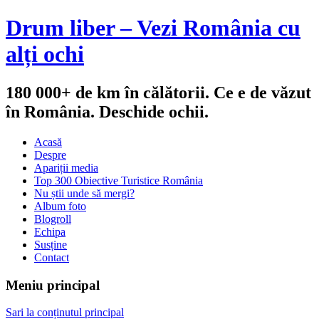
Drum liber – Vezi România cu
alți ochi
180 000+ de km în călătorii. Ce e de văzut
în România. Deschide ochii.
Acasă
Despre
Apariții media
Top 300 Obiective Turistice România
Nu știi unde să mergi?
Album foto
Blogroll
Echipa
Susține
Contact
Meniu principal
Sari la conținutul principal