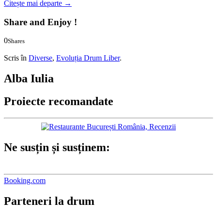
Citește mai departe
→
Share and Enjoy !
0
Shares
0
0
Scris în
Diverse
,
Evoluția Drum Liber
.
Alba Iulia
Proiecte recomandate
Ne susțin și susținem:
Booking.com
Parteneri la drum