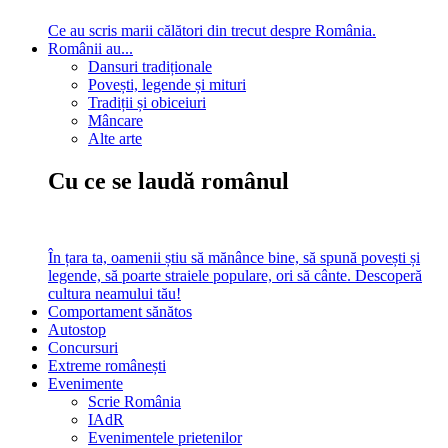
Ce au scris marii călători din trecut despre România.
Românii au...
Dansuri tradiționale
Povești, legende și mituri
Tradiții și obiceiuri
Mâncare
Alte arte
Cu ce se laudă românul
În țara ta, oamenii știu să mănânce bine, să spună povești și
legende, să poarte straiele populare, ori să cânte. Descoperă
cultura neamului tău!
Comportament sănătos
Autostop
Concursuri
Extreme românești
Evenimente
Scrie România
IAdR
Evenimentele prietenilor