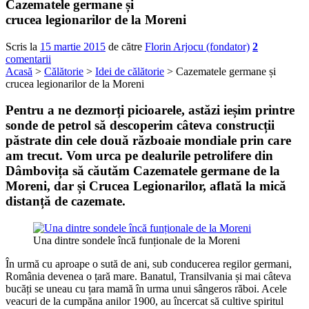
Cazematele germane și
crucea legionarilor de la Moreni
Scris la
15 martie 2015
de către
Florin Arjocu (fondator)
2
comentarii
Acasă
>
Călătorie
>
Idei de călătorie
> Cazematele germane și
crucea legionarilor de la Moreni
Pentru a ne dezmorți picioarele, astăzi ieșim printre
sonde de petrol să descoperim câteva construcții
păstrate din cele două războaie mondiale prin care
am trecut. Vom urca pe dealurile petrolifere din
Dâmbovița să căutăm
Cazematele germane de la
Moreni
, dar și
Crucea Legionarilor
, aflată la mică
distanță de cazemate.
Una dintre sondele încă funționale de la Moreni
În urmă cu aproape o sută de ani, sub conducerea regilor germani,
România devenea o țară mare. Banatul, Transilvania și mai câteva
bucăți se uneau cu țara mamă în urma unui sângeros răboi. Acele
veacuri de la cumpăna anilor 1900, au încercat să cultive spiritul