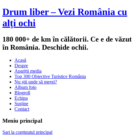
Drum liber – Vezi România cu
alți ochi
180 000+ de km în călătorii. Ce e de văzut
în România. Deschide ochii.
Acasă
Despre
Apariții media
Top 300 Obiective Turistice România
Nu știi unde să mergi?
Album foto
Blogroll
Echipa
Susține
Contact
Meniu principal
Sari la conținutul principal