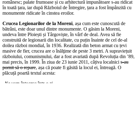
românesc; palate frumoase și cu arhitectură impunătoare s-au ridicat
în toată țara, iar după Războiul de Întregire, țara a fost împânzită cu
monumente ridicate în cinstea eroilor.
Crucea Legionarilor de la Moreni
, așa cum este cunoscută de
bătrâni, este doar unul dintre monumente. O găsim la Moreni,
undeva între Ploiești și Târgoviște, în vârf de deal. Avea să fie
construită de legionarii din localitate, cu puțin înainte de cel de-al
doilea război mondial, în 1936. Realizată din beton armat cu țevi
masive de fier, crucea are o înălţime de peste 3 metri. A supraviețuit
războiului, comunismului, dar a fost avariată după Revoluția din ’89,
mai precis, în 1999. În ziua de 23 iunie 2011, câțiva localnici
s-au
pornit să o repare
, așa că poate fi găsită la locul ei, întreagă. O
plăcuță poartă textul acesta:
„
Ne vom întoarce într-o zi,
Ne vom întoarce neapărat,
Vor fi apusuri aurii,
Cum au fost când am plecat
”