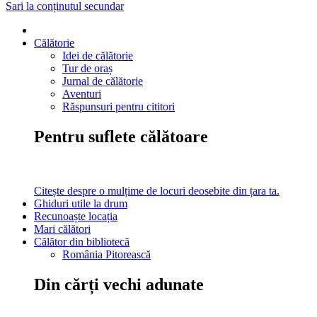
Sari la conținutul secundar
Călătorie
Idei de călătorie
Tur de oraș
Jurnal de călătorie
Aventuri
Răspunsuri pentru cititori
Pentru suflete călătoare
Citește despre o mulțime de locuri deosebite din țara ta.
Ghiduri utile la drum
Recunoaște locația
Mari călători
Călător din bibliotecă
România Pitorească
Din cărți vechi adunate