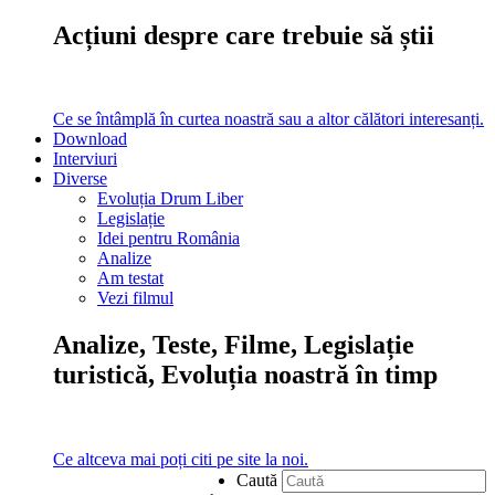
Acțiuni despre care trebuie să știi
Ce se întâmplă în curtea noastră sau a altor călători interesanți.
Download
Interviuri
Diverse
Evoluția Drum Liber
Legislație
Idei pentru România
Analize
Am testat
Vezi filmul
Analize, Teste, Filme, Legislație
turistică, Evoluția noastră în timp
Ce altceva mai poți citi pe site la noi.
Caută