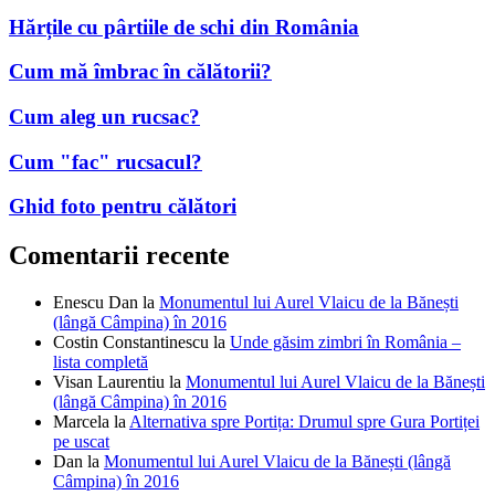
Cum aleg un rucsac?
Cum "fac" rucsacul?
Ghid foto pentru călători
Comentarii recente
Enescu Dan
la
Monumentul lui Aurel Vlaicu de la Bănești
(lângă Câmpina) în 2016
Costin Constantinescu
la
Unde găsim zimbri în România –
lista completă
Visan Laurentiu
la
Monumentul lui Aurel Vlaicu de la Bănești
(lângă Câmpina) în 2016
Marcela
la
Alternativa spre Portița: Drumul spre Gura Portiței
pe uscat
Dan
la
Monumentul lui Aurel Vlaicu de la Bănești (lângă
Câmpina) în 2016
Confidențialitate și cookie-uri: acest sit folosește cookie-uri. Dacă
continui să folosești acest sit web, ești de acord cu utilizarea lor.
Pentru a afla mai multe, inclusiv cum să controlezi cookie-urile, uită-