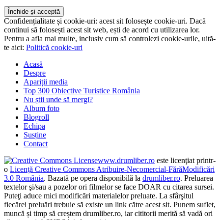
te aici:
Politică cookie-uri
Acasă
Despre
Apariții media
Top 300 Obiective Turistice România
Nu știi unde să mergi?
Album foto
Blogroll
Echipa
Susține
Contact
www.drumliber.ro
este licenţiat printr-
o
Licenţă Creative Commons Atribuire-Necomercial-FărăModificări
3.0 România
. Bazată pe opera disponibilă la
drumliber.ro
. Preluarea
textelor şi/sau a pozelor ori filmelor se face DOAR cu citarea sursei.
Puteţi aduce mici modificări materialelor preluate. La sfârşitul
fiecărei preluări trebuie să existe un link către acest sit. Punem suflet,
muncă și timp să creștem drumliber.ro, iar cititorii merită să vadă ori
să contrazică SURSA informației.
Temă
Wordpress
modificată de
drumliber.ro
0
Shares
0