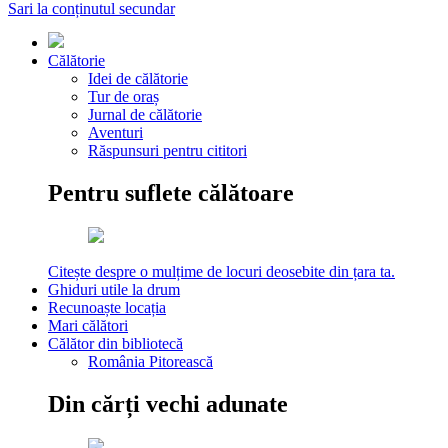
Sari la conținutul secundar
Călătorie
Idei de călătorie
Tur de oraș
Jurnal de călătorie
Aventuri
Răspunsuri pentru cititori
Pentru suflete călătoare
Citește despre o mulțime de locuri deosebite din țara ta.
Ghiduri utile la drum
Recunoaște locația
Mari călători
Călător din bibliotecă
România Pitorească
Din cărți vechi adunate