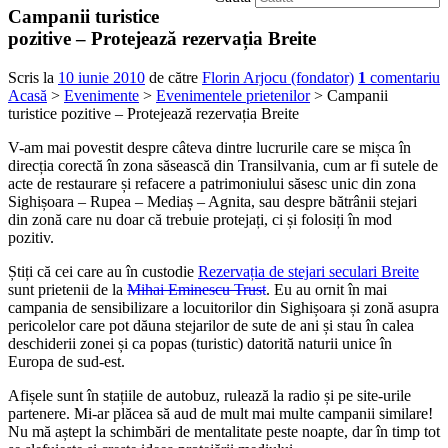
Campanii turistice
pozitive – Protejează rezervația Breite
Scris la
10 iunie 2010
de către
Florin Arjocu (fondator)
1
comentariu
Acasă
>
Evenimente
>
Evenimentele prietenilor
> Campanii
turistice pozitive – Protejează rezervația Breite
V-am mai povestit despre câteva dintre lucrurile care se mișca în
direcția corectă în zona săsească din Transilvania, cum ar fi sutele de
acte de restaurare și refacere a patrimoniului săsesc unic din zona
Sighișoara – Rupea – Mediaș – Agnita, sau despre bătrânii stejari
din zonă care nu doar că trebuie protejați, ci și folosiți în mod
pozitiv.
Știți că cei care au în custodie
Rezervația de stejari seculari Breite
sunt prietenii de la
Mihai Eminescu Trust
. Eu au ornit în mai
campania de sensibilizare a locuitorilor din Sighișoara și zonă asupra
pericolelor care pot dăuna stejarilor de sute de ani și stau în calea
deschiderii zonei și ca popas (turistic) datorită naturii unice în
Europa de sud-est.
Afișele sunt în stațiile de autobuz, rulează la radio și pe site-urile
partenere. Mi-ar plăcea să aud de mult mai multe campanii similare!
Nu mă aștept la schimbări de mentalitate peste noapte, dar în timp tot