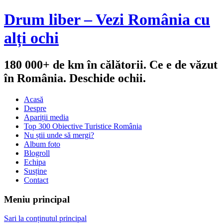
Drum liber – Vezi România cu
alți ochi
180 000+ de km în călătorii. Ce e de văzut
în România. Deschide ochii.
Acasă
Despre
Apariții media
Top 300 Obiective Turistice România
Nu știi unde să mergi?
Album foto
Blogroll
Echipa
Susține
Contact
Meniu principal
Sari la conținutul principal