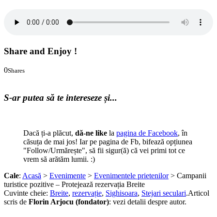
Share and Enjoy !
0
Shares
0
0
S-ar putea să te intereseze și...
Dacă ți-a plăcut,
dă-ne like
la
pagina de Facebook
, în
căsuța de mai jos! Iar pe pagina de Fb, bifează opțiunea
"Follow/Urmărește", să fii sigur(ă) că vei primi tot ce
vrem să arătăm lumii. :)
Cale
:
Acasă
>
Evenimente
>
Evenimentele prietenilor
> Campanii
turistice pozitive – Protejează rezervația Breite
Cuvinte cheie:
Breite
,
rezervație
,
Sighisoara
,
Stejari seculari
.
Articol
scris de
Florin Arjocu (fondator)
:
vezi detalii despre autor.