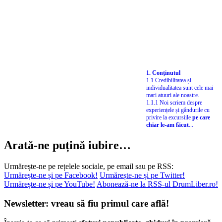
1. Conținutul
1.1 Credibilitatea și
individualitatea sunt cele mai
mari atuuri ale noastre.
1.1.1 Noi scriem despre
experiențele și gândurile cu
privire la excursiile
pe care
chiar le-am făcut
...
Arată-ne puțină iubire…
Urmărește-ne pe rețelele sociale, pe email sau pe RSS:
Urmărește-ne și pe Facebook!
Urmărește-ne și pe Twitter!
Urmărește-ne și pe YouTube!
Abonează-ne la RSS-ul DrumLiber.ro!
Newsletter: vreau să fiu primul care află!
Înscrie-te ca să primești
sfaturi nepublicate
,
ghiduri în premieră
,
statistici
,
invitații
la evenimente. Fără spam!