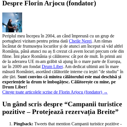
Despre Florin Arjocu (fondator)
Periplul meu începea în 2004, an când împreună cu un grup de
portughezi vizitam pentru prima dată
Cheile Nerei
. Am rămas
încântat de frumusețea locurilor și de atunci am început să văd altfel
România, până atunci nu aș fi crezut că avem locuri precum cele din
filme. Îmi place România și călătoresc cât pot de mult. În primii ani
de la aderarea UE m-am grăbit să ajung în o mare parte de Europa,
iar în 2009 am fondat
Drum Liber
. Am dedicat ultimii ani în mare
măsură României, asortând călătoriile interne cu ieșiri "de studiu" în
alte țări.
Sunt convins că mintea călătorului este mai deschisă și
experiențele la drum te îmbogățesc. Călătorește cu mine, pe
Drum Liber!
Citește toate articolele scrise de Florin Arjocu (fondator)
→
Un gând scris despre “
Campanii turistice
pozitive – Protejează rezervația Breite
”
Pingback:
Tweets that mention Campanii turistice pozitive -