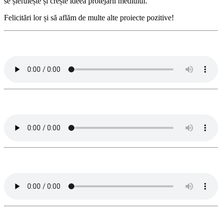
se șlefuiește și crește ideea protejării mediului.
Felicitări lor și să aflăm de multe alte proiecte pozitive!