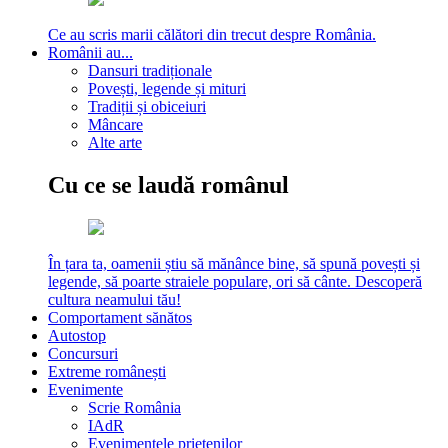
Ce au scris marii călători din trecut despre România.
Românii au...
Dansuri tradiționale
Povești, legende și mituri
Tradiții și obiceiuri
Mâncare
Alte arte
Cu ce se laudă românul
În țara ta, oamenii știu să mănânce bine, să spună povești și
legende, să poarte straiele populare, ori să cânte. Descoperă
cultura neamului tău!
Comportament sănătos
Autostop
Concursuri
Extreme românești
Evenimente
Scrie România
IAdR
Evenimentele prietenilor