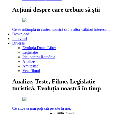
Acțiuni despre care trebuie să știi
Ce se întâmplă în curtea noastră sau a altor călători interesanți.
Download
Interviuri
Diverse
Evoluția Drum Liber
Legislație
Idei pentru România
Analize
Am testat
Vezi filmul
Analize, Teste, Filme, Legislație
turistică, Evoluția noastră în timp
Ce altceva mai poți citi pe site la noi.
Caută