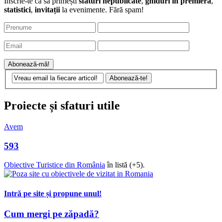
Proiecte și sfaturi utile
Avem
593
Obiective Turistice din România
în listă (+5).
Intră pe site și propune unul!
Cum mergi pe zăpadă?
Hărțile cu pârtiile de schi din România
Cum mă îmbrac în călătorii?