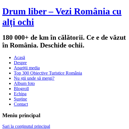
Drum liber – Vezi România cu
alți ochi
180 000+ de km în călătorii. Ce e de văzut
în România. Deschide ochii.
Acasă
Despre
Apariții media
Top 300 Obiective Turistice România
Nu știi unde să mergi?
Album foto
Blogroll
Echipa
Susține
Contact
Meniu principal
Sari la conținutul principal