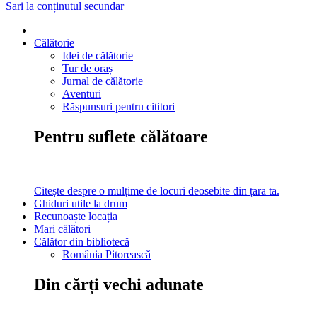
Sari la conținutul secundar
Călătorie
Idei de călătorie
Tur de oraș
Jurnal de călătorie
Aventuri
Răspunsuri pentru cititori
Pentru suflete călătoare
Citește despre o mulțime de locuri deosebite din țara ta.
Ghiduri utile la drum
Recunoaște locația
Mari călători
Călător din bibliotecă
România Pitorească
Din cărți vechi adunate