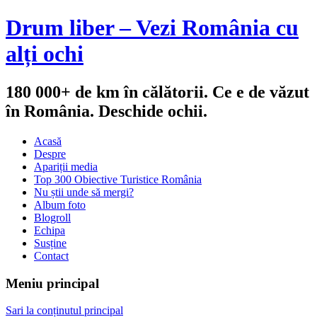
Drum liber – Vezi România cu
alți ochi
180 000+ de km în călătorii. Ce e de văzut
în România. Deschide ochii.
Acasă
Despre
Apariții media
Top 300 Obiective Turistice România
Nu știi unde să mergi?
Album foto
Blogroll
Echipa
Susține
Contact
Meniu principal
Sari la conținutul principal