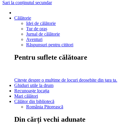
Sari la conținutul secundar
Călătorie
Idei de călătorie
Tur de oraș
Jurnal de călătorie
Aventuri
Răspunsuri pentru cititori
Pentru suflete călătoare
Citește despre o mulțime de locuri deosebite din țara ta.
Ghiduri utile la drum
Recunoaște locația
Mari călători
Călător din bibliotecă
România Pitorească
Din cărți vechi adunate