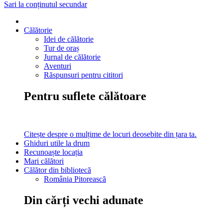
Sari la conținutul secundar
Călătorie
Idei de călătorie
Tur de oraș
Jurnal de călătorie
Aventuri
Răspunsuri pentru cititori
Pentru suflete călătoare
Citește despre o mulțime de locuri deosebite din țara ta.
Ghiduri utile la drum
Recunoaște locația
Mari călători
Călător din bibliotecă
România Pitorească
Din cărți vechi adunate