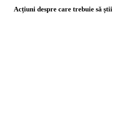
Acțiuni despre care trebuie să știi
Ce se întâmplă în curtea noastră sau a altor călători interesanți.
Download
Interviuri
Diverse
Evoluția Drum Liber
Legislație
Idei pentru România
Analize
Am testat
Vezi filmul
Analize, Teste, Filme, Legislație
turistică, Evoluția noastră în timp
Ce altceva mai poți citi pe site la noi.
Caută