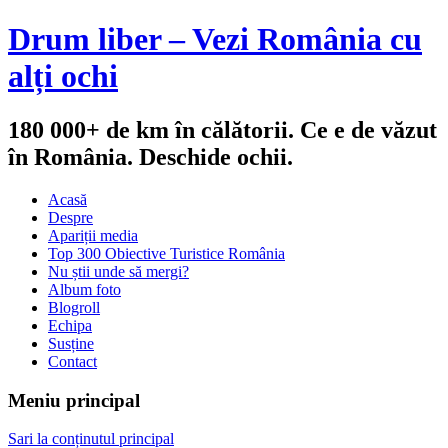
Drum liber – Vezi România cu
alți ochi
180 000+ de km în călătorii. Ce e de văzut
în România. Deschide ochii.
Acasă
Despre
Apariții media
Top 300 Obiective Turistice România
Nu știi unde să mergi?
Album foto
Blogroll
Echipa
Susține
Contact
Meniu principal
Sari la conținutul principal