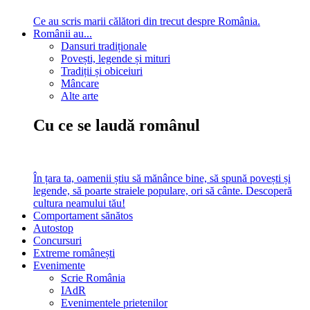
Ce au scris marii călători din trecut despre România.
Românii au...
Dansuri tradiționale
Povești, legende și mituri
Tradiții și obiceiuri
Mâncare
Alte arte
Cu ce se laudă românul
În țara ta, oamenii știu să mănânce bine, să spună povești și
legende, să poarte straiele populare, ori să cânte. Descoperă
cultura neamului tău!
Comportament sănătos
Autostop
Concursuri
Extreme românești
Evenimente
Scrie România
IAdR
Evenimentele prietenilor