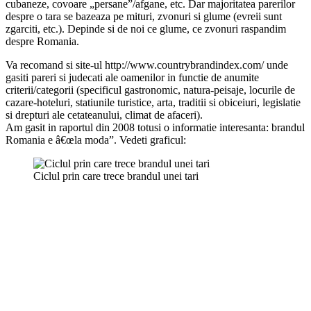
cubaneze, covoare „persane”/afgane, etc. Dar majoritatea parerilor
despre o tara se bazeaza pe mituri, zvonuri si glume (evreii sunt
zgarciti, etc.). Depinde si de noi ce glume, ce zvonuri raspandim
despre Romania.
Va recomand si site-ul http://www.countrybrandindex.com/ unde
gasiti pareri si judecati ale oamenilor in functie de anumite
criterii/categorii (specificul gastronomic, natura-peisaje, locurile de
cazare-hoteluri, statiunile turistice, arta, traditii si obiceiuri, legislatie
si drepturi ale cetateanului, climat de afaceri).
Am gasit in raportul din 2008 totusi o informatie interesanta: brandul
Romania e â€œla moda”. Vedeti graficul:
Ciclul prin care trece brandul unei tari
Citez: „No country brand ever stands completely still – it is always
in momentum, either improving or declining”. Sper sa stim sa
profitam de ce avem in tara.
Iata un film care contine melodia ce va trasmite mai departe brandul
de tara al Romaniei (audio puteti asculta si pe site-ul Ministerului
Turismului: http://www.turism.gov.ro/ro/noutati/139/imnul-turistic-
al-romaniei/)