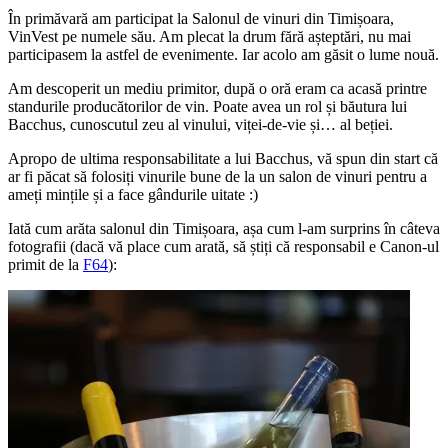
În primăvară am participat la Salonul de vinuri din Timișoara,
VinVest pe numele său. Am plecat la drum fără așteptări, nu mai
participasem la astfel de evenimente. Iar acolo am găsit o lume nouă.
Am descoperit un mediu primitor, după o oră eram ca acasă printre
standurile producătorilor de vin. Poate avea un rol și băutura lui
Bacchus, cunoscutul zeu al vinului, viței-de-vie și… al beției.
Apropo de ultima responsabilitate a lui Bacchus, vă spun din start că
ar fi păcat să folosiți vinurile bune de la un salon de vinuri pentru a
ameți mințile și a face gândurile uitate :)
Iată cum arăta salonul din Timișoara, așa cum l-am surprins în câteva
fotografii (dacă vă place cum arată, să știți că responsabil e Canon-ul
primit de la
F64
):