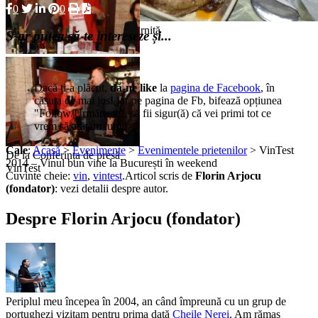
0
0
Iar alături de vin merge și o cărniță
S-ar putea să te intereseze și...
De la Conferința de presă
VinTest
Dacă ți-a plăcut,
dă-ne like
la
pagina de Facebook
, în
căsuța de mai jos! Iar pe pagina de Fb, bifează opțiunea
"Follow/Urmărește", să fii sigur(ă) că vei primi tot ce
vrem să arătăm lumii. :)
Cale
:
Acasă
>
Evenimente
>
Evenimentele prietenilor
> VinTest
De la Conferința de presă
2014 – Vinul bun vine la București în weekend
VinTest
Cuvinte cheie:
vin
,
vintest
.
Articol scris de
Florin Arjocu
(fondator)
:
vezi detalii despre autor.
Despre Florin Arjocu (fondator)
Periplul meu începea în 2004, an când împreună cu un grup de
portughezi vizitam pentru prima dată
Cheile Nerei
. Am rămas