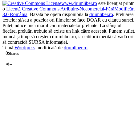
www.drumliber.ro
este licenţiat printr-
o
Licenţă Creative Commons Atribuire-Necomercial-FărăModificări
3.0 România
. Bazată pe opera disponibilă la
drumliber.ro
. Preluarea
textelor şi/sau a pozelor ori filmelor se face DOAR cu citarea sursei.
Puteţi aduce mici modificări materialelor preluate. La sfârşitul
fiecărei preluări trebuie să existe un link către acest sit. Punem suflet,
muncă și timp să creștem drumliber.ro, iar cititorii merită să vadă ori
să contrazică SURSA informației.
Temă
Wordpress
modificată de
drumliber.ro
0
Shares
0