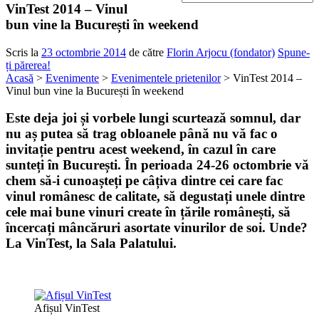
VinTest 2014 – Vinul
bun vine la București în weekend
Scris la
23 octombrie 2014
de către
Florin Arjocu (fondator)
Spune-
ți părerea!
Acasă
>
Evenimente
>
Evenimentele prietenilor
> VinTest 2014 –
Vinul bun vine la București în weekend
Este deja joi și vorbele lungi scurtează somnul, dar
nu aș putea să trag obloanele până nu vă fac o
invitație pentru acest weekend, în cazul în care
sunteți în București. În perioada 24-26 octombrie vă
chem să-i cunoașteți pe câțiva dintre cei care fac
vinul românesc de calitate
, să degustați unele dintre
cele mai bune vinuri create în țările românești, să
încercați
mâncăruri
asortate vinurilor de soi. Unde?
La
VinTest
, la Sala Palatului.
Afișul VinTest