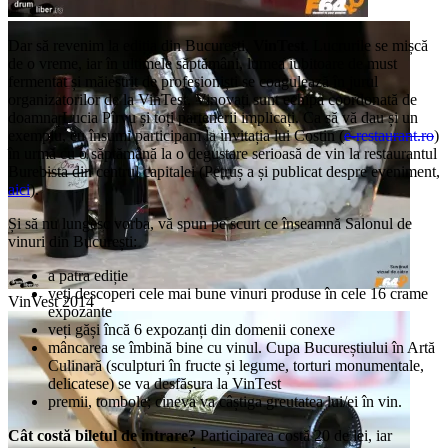
VinVest 2014
Dar să revenim la ediția din București,
VinTest
. Lucrurile se mișcă
de o vreme, iar în ultimele săptămâni, lumea iubitoare de must
fermentat și măiestrit de profesioniști se coagulează în jurul
organizatorilor de la VinTest. Vinovați sunt echipa coordonată de
doamna Lucia Pîrvu și toți partenerii implicați. Ca să vă dau și un
exemplu, eu însumi participam la invitația lui Costin (
e-restaurant.ro
)
în urmă cu o săptămână la o degustare serioasă de vin la restaurantul
Burebista din centrul capitalei (Petruș a și publicat despre eveniment,
aici
).
Și să nu lungesc vorba, vă spun pe scurt ce înseamnă Salonul de
vinuri din București:
a patra ediție
veți descoperi cele mai bune vinuri produse în cele 16 crame
VinVest 2014
expozante
veți găși încă 6 expozanți din domenii conexe
mâncarea se îmbină bine cu vinul. Cupa Bucureștiului în Artă
Culinară (sculpturi în fructe și legume, torturi monumentale,
delicatese) se va desfășura la VinTest
premii, tombole; cineva va câștiga greutatea lui/ei în vin.
Cât costă biletul de intrare?
Participarea costă 20 de lei, iar