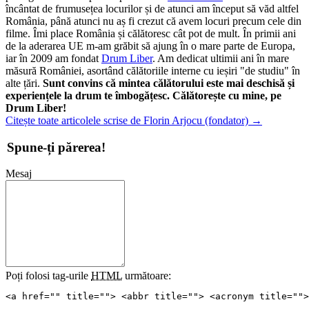
încântat de frumusețea locurilor și de atunci am început să văd altfel
România, până atunci nu aș fi crezut că avem locuri precum cele din
filme. Îmi place România și călătoresc cât pot de mult. În primii ani
de la aderarea UE m-am grăbit să ajung în o mare parte de Europa,
iar în 2009 am fondat
Drum Liber
. Am dedicat ultimii ani în mare
măsură României, asortând călătoriile interne cu ieșiri "de studiu" în
alte țări.
Sunt convins că mintea călătorului este mai deschisă și
experiențele la drum te îmbogățesc. Călătorește cu mine, pe
Drum Liber!
Citește toate articolele scrise de Florin Arjocu (fondator)
→
Spune-ți părerea!
Mesaj
Poți folosi tag-urile
HTML
următoare:
<a href="" title=""> <abbr title=""> <acronym title="">