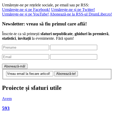
Urmărește-ne pe rețelele sociale, pe email sau pe RSS:
Urmărește-ne și pe Facebook!
Urmărește-ne și pe Twitter!
Urmărește-ne și pe YouTube!
Abonează-ne la RSS-ul DrumLiber.ro!
Newsletter: vreau să fiu primul care află!
Înscrie-te ca să primești
sfaturi nepublicate
,
ghiduri în premieră
,
statistici
,
invitații
la evenimente. Fără spam!
Proiecte și sfaturi utile
Avem
593