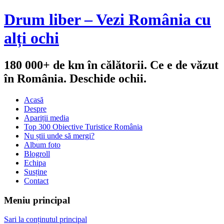
Drum liber – Vezi România cu
alți ochi
180 000+ de km în călătorii. Ce e de văzut
în România. Deschide ochii.
Acasă
Despre
Apariții media
Top 300 Obiective Turistice România
Nu știi unde să mergi?
Album foto
Blogroll
Echipa
Susține
Contact
Meniu principal
Sari la conținutul principal