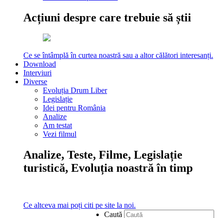
Acțiuni despre care trebuie să știi
Ce se întâmplă în curtea noastră sau a altor călători interesanți.
Download
Interviuri
Diverse
Evoluția Drum Liber
Legislație
Idei pentru România
Analize
Am testat
Vezi filmul
Analize, Teste, Filme, Legislație
turistică, Evoluția noastră în timp
Ce altceva mai poți citi pe site la noi.
Caută