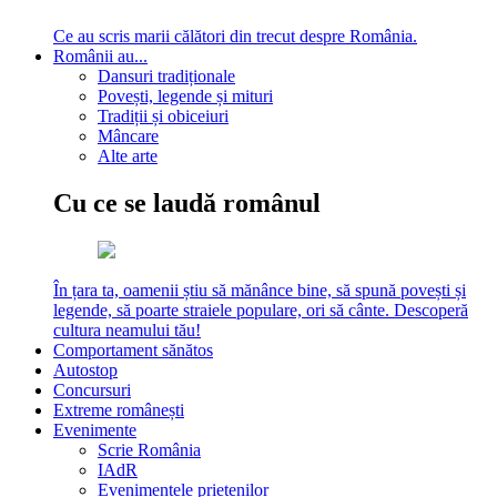
Ce au scris marii călători din trecut despre România.
Românii au...
Dansuri tradiționale
Povești, legende și mituri
Tradiții și obiceiuri
Mâncare
Alte arte
Cu ce se laudă românul
În țara ta, oamenii știu să mănânce bine, să spună povești și
legende, să poarte straiele populare, ori să cânte. Descoperă
cultura neamului tău!
Comportament sănătos
Autostop
Concursuri
Extreme românești
Evenimente
Scrie România
IAdR
Evenimentele prietenilor