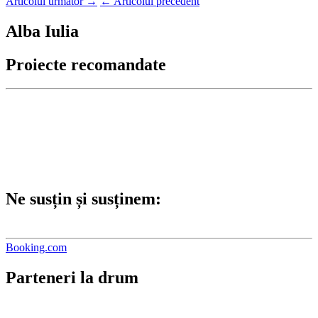
Articolul următor
→
←
Articolul precedent
Alba Iulia
Proiecte recomandate
Ne susțin și susținem:
Booking.com
Parteneri la drum