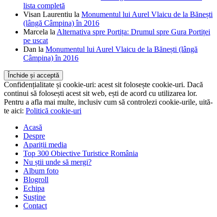
lista completă
Visan Laurentiu
la
Monumentul lui Aurel Vlaicu de la Bănești
(lângă Câmpina) în 2016
Marcela
la
Alternativa spre Portița: Drumul spre Gura Portiței
pe uscat
Dan
la
Monumentul lui Aurel Vlaicu de la Bănești (lângă
Câmpina) în 2016
Confidențialitate și cookie-uri: acest sit folosește cookie-uri. Dacă
continui să folosești acest sit web, ești de acord cu utilizarea lor.
Pentru a afla mai multe, inclusiv cum să controlezi cookie-urile, uită-
te aici:
Politică cookie-uri
Acasă
Despre
Apariții media
Top 300 Obiective Turistice România
Nu știi unde să mergi?
Album foto
Blogroll
Echipa
Susține
Contact