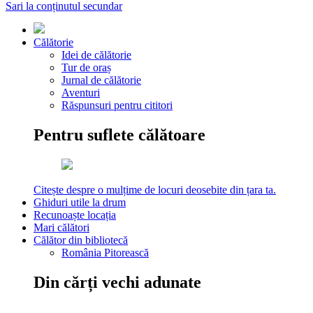
Sari la conținutul secundar
Călătorie
Idei de călătorie
Tur de oraș
Jurnal de călătorie
Aventuri
Răspunsuri pentru cititori
Pentru suflete călătoare
Citește despre o mulțime de locuri deosebite din țara ta.
Ghiduri utile la drum
Recunoaște locația
Mari călători
Călător din bibliotecă
România Pitorească
Din cărți vechi adunate