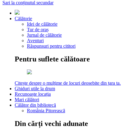
Sari la conținutul secundar
Călătorie
Idei de călătorie
Tur de oraș
Jurnal de călătorie
Aventuri
Răspunsuri pentru cititori
Pentru suflete călătoare
Citește despre o mulțime de locuri deosebite din țara ta.
Ghiduri utile la drum
Recunoaște locația
Mari călători
Călător din bibliotecă
România Pitorească
Din cărți vechi adunate