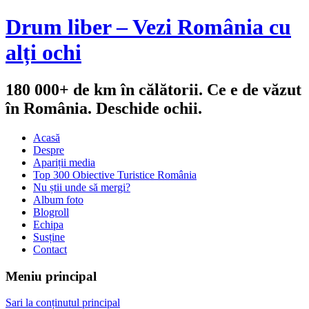
Drum liber – Vezi România cu
alți ochi
180 000+ de km în călătorii. Ce e de văzut
în România. Deschide ochii.
Acasă
Despre
Apariții media
Top 300 Obiective Turistice România
Nu știi unde să mergi?
Album foto
Blogroll
Echipa
Susține
Contact
Meniu principal
Sari la conținutul principal