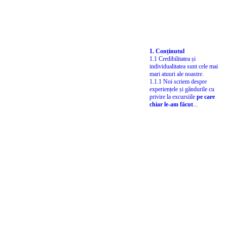
1. Conținutul
1.1 Credibilitatea și
individualitatea sunt cele mai
mari atuuri ale noastre.
1.1.1 Noi scriem despre
experiențele și gândurile cu
privire la excursiile
pe care
chiar le-am făcut
...