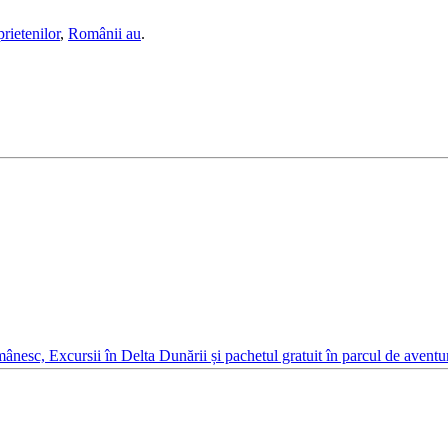
rietenilor
,
Românii au
.