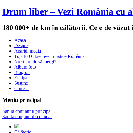
Drum liber – Vezi România cu al
180 000+ de km în călătorii. Ce e de văzut
Acasă
Despre
Apariții media
Top 300 Obiective Turistice România
Nu știi unde să mergi?
Album foto
Blogroll
Echipa
Susține
Contact
Meniu principal
Sari la conținutul principal
Sari la conținutul secundar
Călătorie