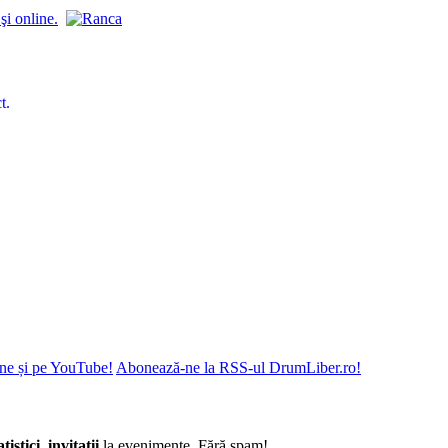
ne și pe YouTube!
Abonează-ne la RSS-ul DrumLiber.ro!
atistici
,
invitații
la evenimente. Fără spam!