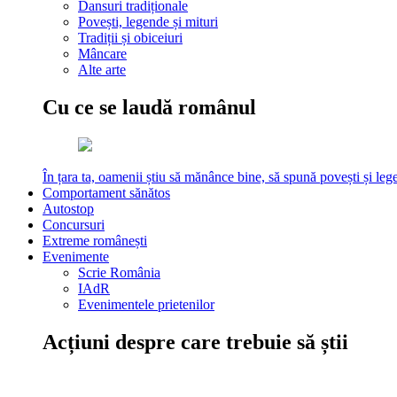
Dansuri tradiționale
Povești, legende și mituri
Tradiții și obiceiuri
Mâncare
Alte arte
Cu ce se laudă românul
În țara ta, oamenii știu să mănânce bine, să spună povești și leg
Comportament sănătos
Autostop
Concursuri
Extreme românești
Evenimente
Scrie România
IAdR
Evenimentele prietenilor
Acțiuni despre care trebuie să știi