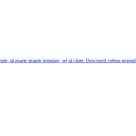
ende, să poarte straiele populare, ori să cânte. Descoperă cultura neamul