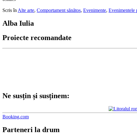
0
0
Scris în
Alte arte
,
Comportament sănătos
,
Evenimente
,
Evenimentele p
Alba Iulia
Proiecte recomandate
Ne susțin și susținem:
Booking.com
Parteneri la drum
Codul de etică. Click pentru a-l citi