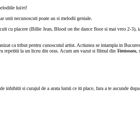
lodiile lui/ei!
 iar unii necunoscuti poate au si melodii geniale.
 cu placere (Billie Jean, Blood on the dance floor si mai vreo 2-3), iar r
zat ca tribut pentru cunoscutul artist. Actiunea se intampla in Bucuresti
ru repetitii la un liceu din oras. Acum am vazut si filmul din
Timisoara
, 
 de inhibitii si curajul de a arata lumii ce iti place, fara a te ascunde 