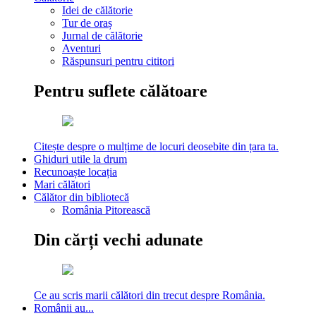
Idei de călătorie
Tur de oraș
Jurnal de călătorie
Aventuri
Răspunsuri pentru cititori
Pentru suflete călătoare
Citește despre o mulțime de locuri deosebite din țara ta.
Ghiduri utile la drum
Recunoaște locația
Mari călători
Călător din bibliotecă
România Pitorească
Din cărți vechi adunate
Ce au scris marii călători din trecut despre România.
Românii au...