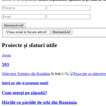
Proiecte și sfaturi utile
Avem
593
Obiective Turistice din România
în listă (+5).
Intră pe site și propune unul!
Cum mergi pe zăpadă?
Hărțile cu pârtiile de schi din România
Cum mă îmbrac în călătorii?
Cum aleg un rucsac?