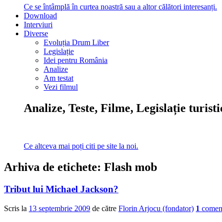
Ce se întâmplă în curtea noastră sau a altor călători interesanți.
Download
Interviuri
Diverse
Evoluția Drum Liber
Legislație
Idei pentru România
Analize
Am testat
Vezi filmul
Analize, Teste, Filme, Legislație turist
Ce altceva mai poți citi pe site la noi.
Arhiva de etichete:
Flash mob
Tribut lui Michael Jackson?
Scris la
13 septembrie 2009
de către
Florin Arjocu (fondator)
1
coment