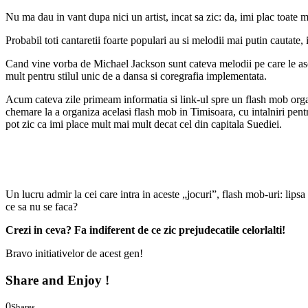
Nu ma dau in vant dupa nici un artist, incat sa zic: da, imi plac toate me
Probabil toti cantaretii foarte populari au si melodii mai putin cautate,
Cand vine vorba de Michael Jackson sunt cateva melodii pe care le ascult
mult pentru stilul unic de a dansa si coregrafia implementata.
Acum cateva zile primeam informatia si link-ul spre un flash mob organi
chemare la a organiza acelasi flash mob in Timisoara, cu intalniri pent
pot zic ca imi place mult mai mult decat cel din capitala Suediei.
Un lucru admir la cei care intra in aceste „jocuri”, flash mob-uri: lipsa
ce sa nu se faca?
Crezi in ceva? Fa indiferent de ce zic prejudecatile celorlalti!
Bravo initiativelor de acest gen!
Share and Enjoy !
0
Shares