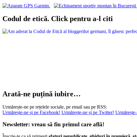
Arată-ne puțină iubire…
Urmărește-ne pe rețelele sociale, pe email sau pe RSS:
Urmărește-ne și pe Facebook!
Urmărește-ne și pe Twitter!
Urmărește-
Newsletter: vreau să fiu primul care află!
Înscrie-te ca să primești
sfaturi nepublicate
,
ghiduri în premieră
,
st