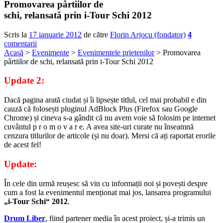
Promovarea pârtiilor de
schi, relansată prin i-Tour Schi 2012
Scris la
17 ianuarie 2012
de către
Florin Arjocu (fondator)
4
comentarii
Acasă
>
Evenimente
>
Evenimentele prietenilor
> Promovarea
pârtiilor de schi, relansată prin i-Tour Schi 2012
Update 2:
Dacă pagina arată ciudat și îi lipsește titlul, cel mai probabil e din
cauză că folosești pluginul AdBlock Plus (Firefox sau Google
Chrome) și cineva s-a gândit că nu avem voie să folosim pe internet
cuvântul p r o m o v a r e. A avea site-uri curate nu înseamnă
cenzura titlurilor de articole (și nu doar). Mersi că ați raportat erorile
de acest fel!
Update:
În cele din urmă reușesc să vin cu informații noi și povești despre
cum a fost la evenimentul menționat mai jos, lansarea programului
„i-Tour Schi“ 2012
.
Drum Liber
, fiind partener media în acest proiect, și-a trimis un