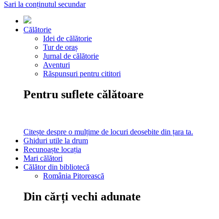
Sari la conținutul secundar
Călătorie
Idei de călătorie
Tur de oraș
Jurnal de călătorie
Aventuri
Răspunsuri pentru cititori
Pentru suflete călătoare
Citește despre o mulțime de locuri deosebite din țara ta.
Ghiduri utile la drum
Recunoaște locația
Mari călători
Călător din bibliotecă
România Pitorească
Din cărți vechi adunate