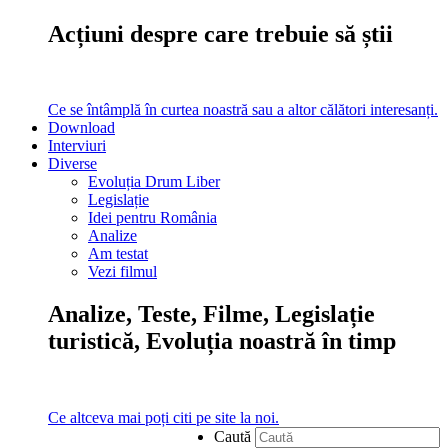
Acțiuni despre care trebuie să știi
Ce se întâmplă în curtea noastră sau a altor călători interesanți.
Download
Interviuri
Diverse
Evoluția Drum Liber
Legislație
Idei pentru România
Analize
Am testat
Vezi filmul
Analize, Teste, Filme, Legislație
turistică, Evoluția noastră în timp
Ce altceva mai poți citi pe site la noi.
Caută