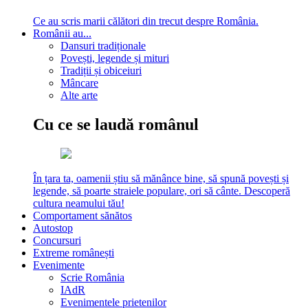
Ce au scris marii călători din trecut despre România.
Românii au...
Dansuri tradiționale
Povești, legende și mituri
Tradiții și obiceiuri
Mâncare
Alte arte
Cu ce se laudă românul
În țara ta, oamenii știu să mănânce bine, să spună povești și
legende, să poarte straiele populare, ori să cânte. Descoperă
cultura neamului tău!
Comportament sănătos
Autostop
Concursuri
Extreme românești
Evenimente
Scrie România
IAdR
Evenimentele prietenilor