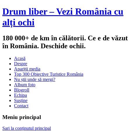
Drum liber – Vezi România cu
alți ochi
180 000+ de km în călătorii. Ce e de văzut
în România. Deschide ochii.
Acasă
Despre
Apariții media
Top 300 Obiective Turistice România
Nu știi unde să mergi?
Album foto
Blogroll
Echipa
Susține
Contact
Meniu principal
Sari la conținutul principal