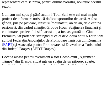
reprezentant care să preia, pentru dumneavoastră, noutățile acestui
sezon.
Cum am mai spus și până acum, i-Tour Schi este cel mai amplu
proiect de informare turistică dedicat sporturilor de iarnă. A fost
gândit, pus pe picioare, lansat și îmbunătățit, an de an, de o echipă
pasionată, din cadrul agenției Groove Hour. Susținerea finaciară și
continuarea proiectului și în acest an, a fost asigurată de Ciuc
Premium, iar parteneri strategici ai celei de-a doua ediții i-Tour Schi
au fost Federația Asociațiilor de Promovare Turistică din România
(
FAPT
) și Asociația pentru Promovarea și Dezvoltarea Turismului
din Județul Brașov (
APDT Brașov
).
Locația aleasă pentru eveniment a fost Complexul „Agrement
Tâmpa“ din Brașov, situat într-un spațiu de un pitoresc aparte,
imediat în afara zidurilor cetății și chiar lângă pădure, la baza
Muntelui Tâmpa, oferind și o panoramă deosebită asupra orașului și
a centrului istoric. Până și vremea a ținut cu cei de la
i-Tour
,
pregătind parcă în mod special, pentru lansarea hărților pârtiilor de
schi, o pătură albă de zăpadă.
Poate vă întrebați și despre ce s-a vorbit acolo, ce s-a lansat, ce
este important cu acest proiect…