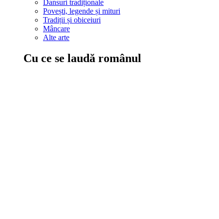
Dansuri tradiționale
Povești, legende și mituri
Tradiții și obiceiuri
Mâncare
Alte arte
Cu ce se laudă românul
În țara ta, oamenii știu să mănânce bine, să spună povești și leg
Comportament sănătos
Autostop
Concursuri
Extreme românești
Evenimente
Scrie România
IAdR
Evenimentele prietenilor
Acțiuni despre care trebuie să știi