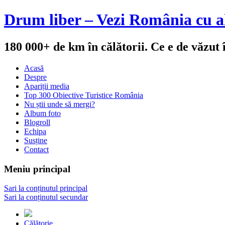
Drum liber – Vezi România cu al
180 000+ de km în călătorii. Ce e de văzut
Acasă
Despre
Apariții media
Top 300 Obiective Turistice România
Nu știi unde să mergi?
Album foto
Blogroll
Echipa
Susține
Contact
Meniu principal
Sari la conținutul principal
Sari la conținutul secundar
Călătorie