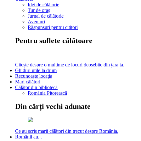
Idei de călătorie
Tur de oraș
Jurnal de călătorie
Aventuri
Răspunsuri pentru cititori
Pentru suflete călătoare
Citește despre o mulțime de locuri deosebite din țara ta.
Ghiduri utile la drum
Recunoaște locația
Mari călători
Călător din bibliotecă
România Pitorească
Din cărți vechi adunate
Ce au scris marii călători din trecut despre România.
Românii au...