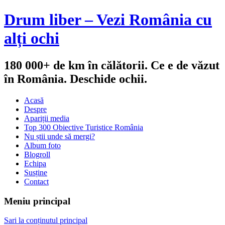
Drum liber – Vezi România cu
alți ochi
180 000+ de km în călătorii. Ce e de văzut
în România. Deschide ochii.
Acasă
Despre
Apariții media
Top 300 Obiective Turistice România
Nu știi unde să mergi?
Album foto
Blogroll
Echipa
Susține
Contact
Meniu principal
Sari la conținutul principal