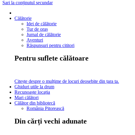
Sari la conținutul secundar
Călătorie
Idei de călătorie
Tur de oraș
Jurnal de călătorie
Aventuri
Răspunsuri pentru cititori
Pentru suflete călătoare
Citește despre o mulțime de locuri deosebite din țara ta.
Ghiduri utile la drum
Recunoaște locația
Mari călători
Călător din bibliotecă
România Pitorească
Din cărți vechi adunate