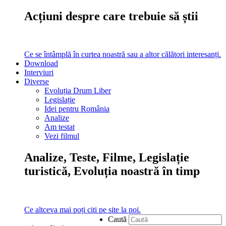
Acțiuni despre care trebuie să știi
Ce se întâmplă în curtea noastră sau a altor călători interesanți.
Download
Interviuri
Diverse
Evoluția Drum Liber
Legislație
Idei pentru România
Analize
Am testat
Vezi filmul
Analize, Teste, Filme, Legislație
turistică, Evoluția noastră în timp
Ce altceva mai poți citi pe site la noi.
Caută