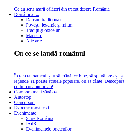
Ce au scris marii călători din trecut despre România.
Românii au...
Dansuri tradiționale
Povești, legende și mituri
Tradiții și obiceiuri
Mâncare
Alte arte
Cu ce se laudă românul
În țara ta, oamenii știu să mănânce bine, să spună povești și
legende, să poarte straiele populare, ori să cânte. Descoperă
cultura neamului tău!
Comportament sănătos
Autostop
Concursuri
Extreme românești
Evenimente
Scrie România
IAdR
Evenimentele prietenilor