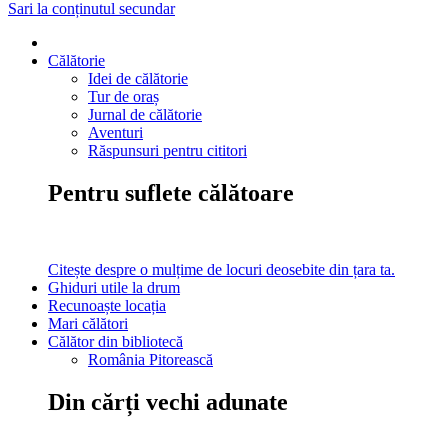
Sari la conținutul secundar
Călătorie
Idei de călătorie
Tur de oraș
Jurnal de călătorie
Aventuri
Răspunsuri pentru cititori
Pentru suflete călătoare
Citește despre o mulțime de locuri deosebite din țara ta.
Ghiduri utile la drum
Recunoaște locația
Mari călători
Călător din bibliotecă
România Pitorească
Din cărți vechi adunate