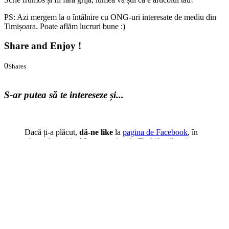
PS: Azi mergem la o întâlnire cu ONG-uri interesate de mediu din
Timișoara. Poate aflăm lucruri bune :)
Share and Enjoy !
0
Shares
0
0
S-ar putea să te intereseze și...
Dacă ți-a plăcut,
dă-ne like
la
pagina de Facebook
, în
căsuța de mai jos! Iar pe pagina de Fb, bifează opțiunea
"Follow/Urmărește", să fii sigur(ă) că vei primi tot ce
vrem să arătăm lumii. :)
Cale
:
Acasă
>
Evenimente
>
Evenimentele prietenilor
> Drumliber
îi zice La mulți ani lui Florin!
Cuvinte cheie:
Zi de naștere
.
Articol scris de
Florin Arjocu
(fondator)
:
vezi detalii despre autor.
Despre Florin Arjocu (fondator)