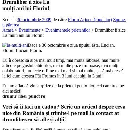
Drumliber îi zice La
mulți ani lui Florin!
Scris la
30 octombrie 2009
de către
Florin Arjocu (fondator)
Spune-
ți părerea!
Acasă
>
Evenimente
>
Evenimentele prietenilor
> Drumliber îi zice
La mulți ani lui Florin!
Dacă e 30 octombrie e ziua tipului ăsta, Lucian.
Florin. Lucian-Florin.
Eu îi doresc să aibă mai mult timp, mai multă răbdare, mai multe
articole pe gustul cititorilor, mai multe poze frumoase, mai mulți
colaboratori, proiecte offline mai mari și mai multe, și să mă crescă
la fel cum creștea Făt Frumos în 3 luni cât alții în 3 ani!
Eu am aflat că vin surprize de la prieteni pentru toți cei care trec pe
aici astăzi!
drumu’ liber punct ro
Vrei să îi faci un cadou? Scrie un articol despre ceva
nice din România și trimite-l pe mail la
contact at
drumliber.ro
să afle și alții!
Scrie frumos și fii fără grijă, lumea va știi că e articolul tau!