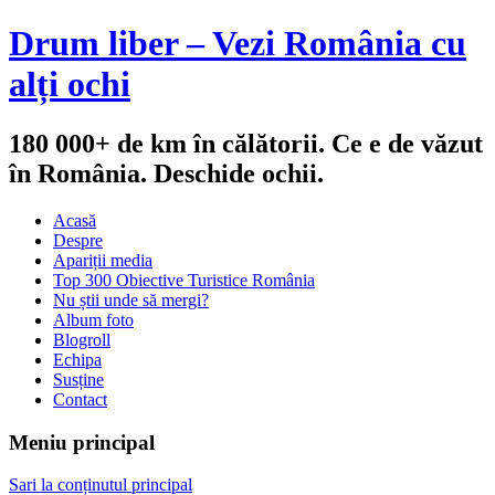
Drum liber – Vezi România cu
alți ochi
180 000+ de km în călătorii. Ce e de văzut
în România. Deschide ochii.
Acasă
Despre
Apariții media
Top 300 Obiective Turistice România
Nu știi unde să mergi?
Album foto
Blogroll
Echipa
Susține
Contact
Meniu principal
Sari la conținutul principal